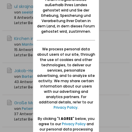
außerhalb Ihres Landes
ul skrajna
gehostet wird und Sie der
von
seelaff
Erhebung, Speicherung und
8 Antworten
5.627 Hits
0 Likes
Verarbeitung Ihrer Daten in
Letzter Beitrag
02.09.2025, 15:09
dem Land, in dem dieses Forum
gehostet wird, zustimmen.
Kirchen in Schidlitz
von
Manfrederik
We process personal data
15 Antworten
11.225 Hits
0 Likes
about users of our site, through
Letzter Beitrag
25.01.2025, 13:11
the use of cookies and other
technologies, to deliver our
Jakob-Hegge-Kapelle Schidlitz
services, personalize
advertising, and to analyze site
von
Bartels
activity. We may share certain
43 Antworten
58.117 Hits
0 Likes
information about our users
Letzter Beitrag
30.12.2024, 15:36
with our advertising and
analytics partners. For
additional details, refer to our
Große Molde
Privacy Policy
.
von
Petermann
37 Antworten
34.129 Hits
0 Likes
By clicking "
I AGREE
" below, you
Letzter Beitrag
01.08.2024, 11:59
agree to our
Privacy Policy
and
our personal data processing