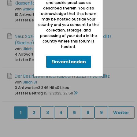
Klassenfoto Jahrgang 1930
and cookie practices as
described therein. You also
von
waldkind
acknowledge that this forum
10 Antworten
4.962 Hits
0 Likes
may be hosted outside your
Letzter Beitrag
19.06.2024, 15:39
country and you consent to the
collection, storage, and
processing of your data in the
Neu: Soziales Café "Caffe Aktywni" in Schidlitz
country where this forum is
(Siedlce)
hosted.
von
Ulrich 31
4 Antworten
10.617 Hits
0 Likes
Letzter Beitrag
21.12.2023, 23:57
Einverstanden
Der Bezirksweihnachtsbaum 2023 in Schidlitz
von
Ulrich 31
0 Antworten
3.346 Hits
0 Likes
Letzter Beitrag
15.12.2023, 22:58
1
2
3
4
5
6
9
Weiter