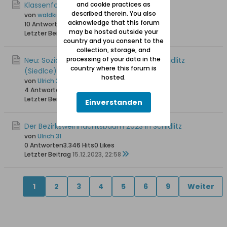
Klassenfoto Jahrgang 1930
and cookie practices as
described therein. You also
von
waldkind
acknowledge that this forum
10 Antworten
4.962 Hits
0 Likes
may be hosted outside your
Letzter Beitrag
19.06.2024, 15:39
country and you consent to the
collection, storage, and
processing of your data in the
Neu: Soziales Café "Caffe Aktywni" in Schidlitz
country where this forum is
(Siedlce)
hosted.
von
Ulrich 31
4 Antworten
10.617 Hits
0 Likes
Letzter Beitrag
21.12.2023, 23:57
Einverstanden
Der Bezirksweihnachtsbaum 2023 in Schidlitz
von
Ulrich 31
0 Antworten
3.346 Hits
0 Likes
Letzter Beitrag
15.12.2023, 22:58
1
2
3
4
5
6
9
Weiter