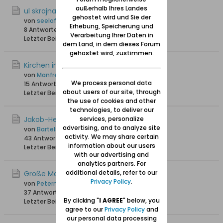
außerhalb Ihres Landes
ul skrajna
gehostet wird und Sie der
von
seelaff
Erhebung, Speicherung und
8 Antworten
5.627 Hits
0 Likes
Verarbeitung Ihrer Daten in
Letzter Beitrag
02.09.2025, 15:09
dem Land, in dem dieses Forum
gehostet wird, zustimmen.
Kirchen in Schidlitz
von
Manfrederik
We process personal data
15 Antworten
11.225 Hits
0 Likes
about users of our site, through
Letzter Beitrag
25.01.2025, 13:11
the use of cookies and other
technologies, to deliver our
Jakob-Hegge-Kapelle Schidlitz
services, personalize
advertising, and to analyze site
von
Bartels
activity. We may share certain
43 Antworten
58.118 Hits
0 Likes
information about our users
Letzter Beitrag
30.12.2024, 15:36
with our advertising and
analytics partners. For
additional details, refer to our
Große Molde
Privacy Policy
.
von
Petermann
37 Antworten
34.131 Hits
0 Likes
By clicking "
I AGREE
" below, you
Letzter Beitrag
01.08.2024, 11:59
agree to our
Privacy Policy
and
our personal data processing