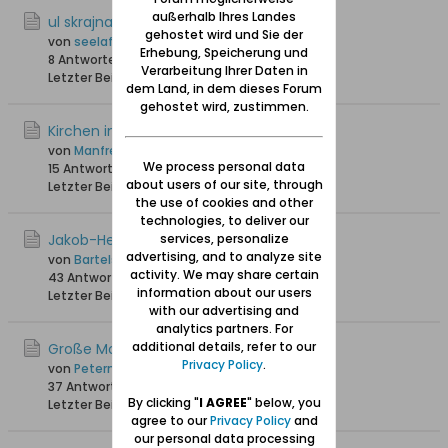
außerhalb Ihres Landes
ul skrajna
gehostet wird und Sie der
von
seelaff
Erhebung, Speicherung und
8 Antworten
5.627 Hits
0 Likes
Verarbeitung Ihrer Daten in
Letzter Beitrag
02.09.2025, 15:09
dem Land, in dem dieses Forum
gehostet wird, zustimmen.
Kirchen in Schidlitz
von
Manfrederik
We process personal data
15 Antworten
11.225 Hits
0 Likes
about users of our site, through
Letzter Beitrag
25.01.2025, 13:11
the use of cookies and other
technologies, to deliver our
Jakob-Hegge-Kapelle Schidlitz
services, personalize
advertising, and to analyze site
von
Bartels
activity. We may share certain
43 Antworten
58.118 Hits
0 Likes
information about our users
Letzter Beitrag
30.12.2024, 15:36
with our advertising and
analytics partners. For
additional details, refer to our
Große Molde
Privacy Policy
.
von
Petermann
37 Antworten
34.131 Hits
0 Likes
By clicking "
I AGREE
" below, you
Letzter Beitrag
01.08.2024, 11:59
agree to our
Privacy Policy
and
our personal data processing