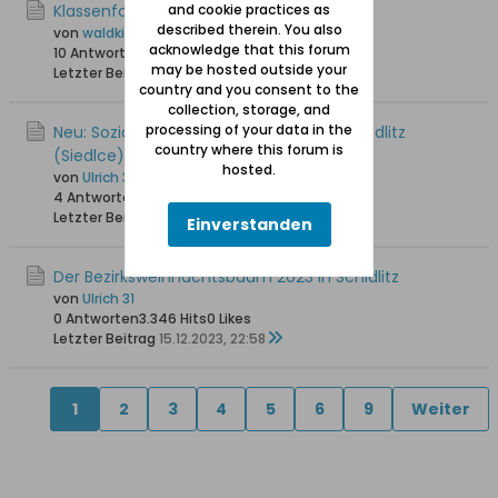
Klassenfoto Jahrgang 1930
and cookie practices as
described therein. You also
von
waldkind
acknowledge that this forum
10 Antworten
4.962 Hits
0 Likes
may be hosted outside your
Letzter Beitrag
19.06.2024, 15:39
country and you consent to the
collection, storage, and
processing of your data in the
Neu: Soziales Café "Caffe Aktywni" in Schidlitz
country where this forum is
(Siedlce)
hosted.
von
Ulrich 31
4 Antworten
10.617 Hits
0 Likes
Letzter Beitrag
21.12.2023, 23:57
Einverstanden
Der Bezirksweihnachtsbaum 2023 in Schidlitz
von
Ulrich 31
0 Antworten
3.346 Hits
0 Likes
Letzter Beitrag
15.12.2023, 22:58
1
2
3
4
5
6
9
Weiter