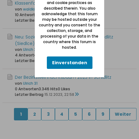
Klassenfoto Jahrgang 1930
and cookie practices as
described therein. You also
von
waldkind
acknowledge that this forum
10 Antworten
4.962 Hits
0 Likes
may be hosted outside your
Letzter Beitrag
19.06.2024, 15:39
country and you consent to the
collection, storage, and
processing of your data in the
Neu: Soziales Café "Caffe Aktywni" in Schidlitz
country where this forum is
(Siedlce)
hosted.
von
Ulrich 31
4 Antworten
10.617 Hits
0 Likes
Letzter Beitrag
21.12.2023, 23:57
Einverstanden
Der Bezirksweihnachtsbaum 2023 in Schidlitz
von
Ulrich 31
0 Antworten
3.346 Hits
0 Likes
Letzter Beitrag
15.12.2023, 22:58
1
2
3
4
5
6
9
Weiter