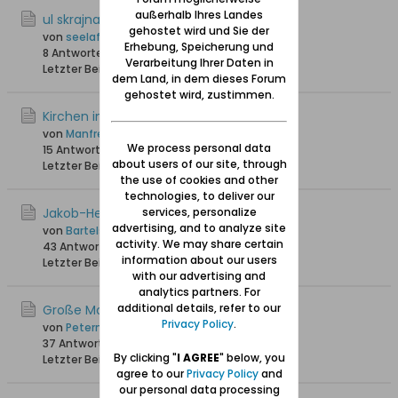
außerhalb Ihres Landes
ul skrajna
gehostet wird und Sie der
von
seelaff
Erhebung, Speicherung und
8 Antworten
5.627 Hits
0 Likes
Verarbeitung Ihrer Daten in
Letzter Beitrag
02.09.2025, 15:09
dem Land, in dem dieses Forum
gehostet wird, zustimmen.
Kirchen in Schidlitz
von
Manfrederik
We process personal data
15 Antworten
11.225 Hits
0 Likes
about users of our site, through
Letzter Beitrag
25.01.2025, 13:11
the use of cookies and other
technologies, to deliver our
Jakob-Hegge-Kapelle Schidlitz
services, personalize
advertising, and to analyze site
von
Bartels
activity. We may share certain
43 Antworten
58.119 Hits
0 Likes
information about our users
Letzter Beitrag
30.12.2024, 15:36
with our advertising and
analytics partners. For
additional details, refer to our
Große Molde
Privacy Policy
.
von
Petermann
37 Antworten
34.131 Hits
0 Likes
By clicking "
I AGREE
" below, you
Letzter Beitrag
01.08.2024, 11:59
agree to our
Privacy Policy
and
our personal data processing