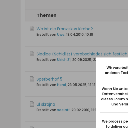
Themen
Wo ist die Franziskus Kirche?
Erstellt von
Uwe
,
18.04.2010, 10:19
Siedlce (Schidlitz) verabschiedet sich festl
Erstellt von
Ulrich 31
,
20.09.2025, 22:04
Wir verarbe
anderen Tech
Sperberhof 5
Erstellt von
Herol
,
23.05.2025, 18:18
Wenn Sie unten
Datenverarbei
dieses Forum m
ul skrajna
und Verar
Erstellt von
seelaff
,
20.02.2010, 12:17
We process per
to deliver o