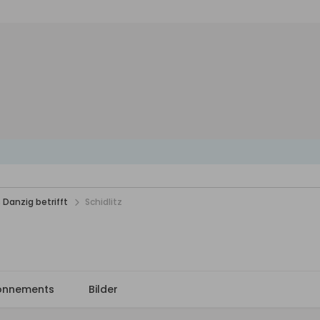
 Danzig betrifft
Schidlitz
onnements
Bilder