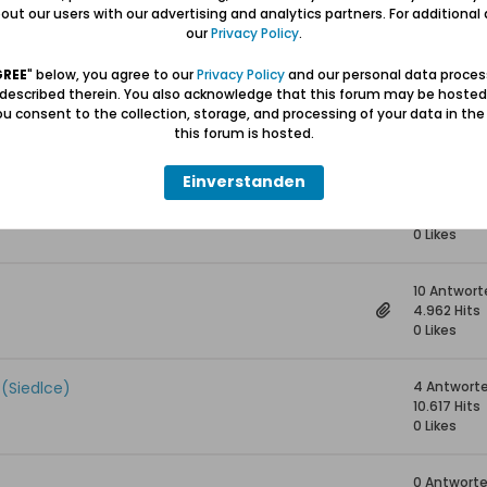
15 Antwort
ut our users with our advertising and analytics partners. For additional d
11.225 Hits
our
Privacy Policy
.
0 Likes
GREE
" below, you agree to our
Privacy Policy
and our personal data proces
 described therein. You also acknowledge that this forum may be hosted
43 Antwor
u consent to the collection, storage, and processing of your data in th
58.119 Hits
this forum is hosted.
0 Likes
Einverstanden
37 Antwor
34.131 Hits
0 Likes
10 Antwort
4.962 Hits
0 Likes
 (Siedlce)
4 Antwort
10.617 Hits
0 Likes
0 Antwort