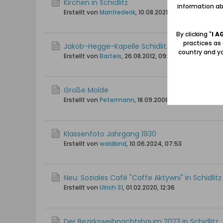
Kirchen in Schidlitz
information abo
Erstellt von
Manfrederik
,
10.08.2021, 09:04
By clicking "
I A
practices as
Jakob-Hegge-Kapelle Schidlitz
country and yo
Erstellt von
Bartels
,
26.08.2012, 09:53
Große Molde
Erstellt von
Petermann
,
18.09.2008, 09:38
Klassenfoto Jahrgang 1930
Erstellt von
waldkind
,
10.06.2024, 07:53
Neu: Soziales Café "Caffe Aktywni" in Schidlitz
Erstellt von
Ulrich 31
,
01.02.2020, 12:36
Der Bezirksweihnachtsbaum 2023 in Schidlitz