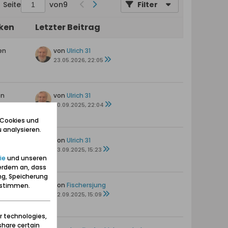
Seite
von
9
Filter
iken
Letzter Beitrag
en
von
Ulrich 31
23.05.2026, 22:05
en
von
Ulrich 31
20.09.2025, 22:04
 Cookies und
 analysieren.
en
von
Ulrich 31
03.09.2025, 15:23
ie
und unseren
erdem an, dass
ng, Speicherung
en
von
Fischersjung
zustimmen.
02.09.2025, 15:09
r technologies,
share certain