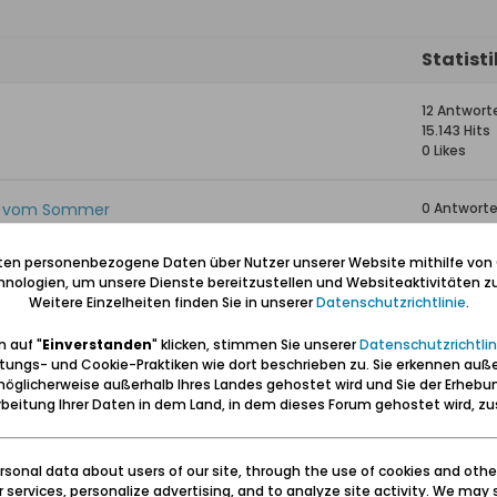
Statist
12 Antwort
15.143 Hits
0 Likes
ich vom Sommer
0 Antwort
2.029 Hits
0 Likes
iten personenbezogene Daten über Nutzer unserer Website mithilfe von
nologien, um unsere Dienste bereitzustellen und Websiteaktivitäten zu
Weitere Einzelheiten finden Sie in unserer
Datenschutzrichtlinie
.
4 Antwort
3.278 Hits
 auf "
Einverstanden
" klicken, stimmen Sie unserer
Datenschutzrichtlin
0 Likes
tungs- und Cookie-Praktiken wie dort beschrieben zu. Sie erkennen auß
öglicherweise außerhalb Ihres Landes gehostet wird und Sie der Erhebu
8 Antwort
beitung Ihrer Daten in dem Land, in dem dieses Forum gehostet wird, 
5.627 Hits
0 Likes
sonal data about users of our site, through the use of cookies and othe
ur services, personalize advertising, and to analyze site activity. We may 