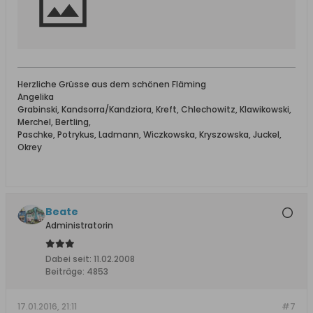
Herzliche Grüsse aus dem schönen Fläming
Angelika
Grabinski, Kandsorra/Kandziora, Kreft, Chlechowitz, Klawikowski,
Merchel, Bertling,
Paschke, Potrykus, Ladmann, Wiczkowska, Kryszowska, Juckel,
Okrey
Beate
Administratorin
Dabei seit:
11.02.2008
Beiträge:
4853
17.01.2016, 21:11
#7