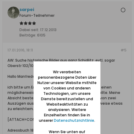
sarpei
Forum-Teilnehmer
Dabei seit:
17.12.2013
Beiträge:
6105
17.01.2016, 18:11
#5
AW: Suche historische Bilder aus ganz Schidlitz, evtl. sogar
Oberstr 102/103
Wir verarbeiten
Hallo Manfrederik,
personenbezogene Daten über
Nutzer unserer Website mithilfe
ich bitte um Entschuldigung, wenn ich mich hier in einen
von Cookies und anderen
möglicherweise bilateralen Kontakt einmischen sollte. Meine
Technologien, um unsere
Absicht besteht nur darin, die Diskussion an Hand von zwei
Dienste bereitzustellen und
Auszügen aus Danziger Adressbüchern möglicherweise etwas
Websiteaktivitäten zu
zu erleichtern.
analysieren. Weitere
Einzelheiten finden Sie in
[ATTACH=CONFIG]20534[/ATTACH]
unserer
Datenschutzrichtlinie
.
Adressbuch 1897
Wenn Sie unten auf