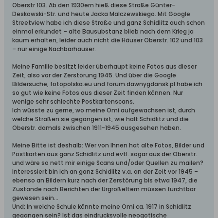
Oberstr 103. Ab den 1930ern hieß diese Straße Günter-
Deskowski-Str. und heute Jacka Malczewskiego. Mit Google
Streetview habe ich diese Straße und ganz Schidlitz auch schon
einmal erkundet – alte Bausubstanz blieb nach dem Krieg ja
kaum erhalten, leider auch nicht die Häuser Oberstr. 102 und 103
– nur einige Nachbarhäuser.
Meine Familie besitzt leider überhaupt keine Fotos aus dieser
Zeit, also vor der Zerstörung 1945. Und über die Google
Bildersuche, fotopolska.eu und forum.dawnygdansk.pl habe ich
so gut wie keine Fotos aus dieser Zeit finden können. Nur
wenige sehr schlechte Postkartenscans.
Ich wüsste zu gerne, wo meine Omi aufgewachsen ist, durch
welche Straßen sie gegangen ist, wie halt Schidlitz und die
Oberstr. damals zwischen 1911-1945 ausgesehen haben.
Meine Bitte ist deshalb: Wer von Ihnen hat alte Fotos, Bilder und
Postkarten aus ganz Schidlitz und evtl. sogar aus der Oberstr.
und wäre so nett mir einige Scans und/oder Quellen zu mailen?
Interessiert bin ich an ganz Schidlitz v.a. an der Zeit vor 1945 –
ebenso an Bildern kurz nach der Zerstörung bis etwa 1947, die
Zustände nach Berichten der Urgroßeltern müssen furchtbar
gewesen sein...
Und: In welche Schule könnte meine Omi ca. 1917 in Schidlitz
gegangen sein? Ist das eindrucksvolle neogotische