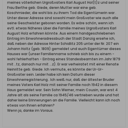
meines väterlichen Urgroßvaters Karl August Hol(t)z und seiner
Frau Berthe geb. Giede, deren Mutter war eine geb.
Koschmieder, die wohl bis zu ihrem Tod die Eigentümerin war .
Unter dieser Adresse sind sowohl mein Großvater wie auch alle
seine Geschwister geboren worden. Es wäre schön, wenn ich
evtl. etwas Näheres über die Familie meines Urgroßvaters Karl
August Holz erfahren könnte. Aus einem handgeschriebenen
Eintrag im Einwohneradressbuch der Stadt Danzig ersehe ich,
daß neben der Adresse Hinter Schidlitz 205 unter der Nr. 207 ein
Johann Holtz (geb. 1809) gemeldet und auch Eigentümer dieses
Hauses war (unser Familienname schrieb sich bis zu einem -
wohl fehlerhaften - Eintrag eines Standesbeamten im Jahr 1879
mit ..tz, danach nur mit ...z). Er war verheiratet mit einer Renate
Heinritte geb. Giede. Ich vermute, es könnte der Ur-Ur-
Großvater sein. Leider habe ich kein Datum dieser
Einwohnerregistrierung.. Ich weiß nur, daß der ältester Bruder
meines Vaters Karl Holz mit seiner Familie noch 1942 in diesem
Haus gemeldet war. Sein Sohn Werner, mein Cousin, war erst 4
Jahre alt als seine Familie ca 1945/46 vertrieben wurde und hat
daher keine Erinnerungen an die Familie. Vielleicht kann ich noch
etwas von Ihnen erfahren?
Wenn ja, danke im Voraus.