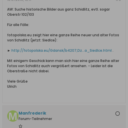
AW: Suche historische Bilder aus ganz Schidlitz, evtl. sogar
Oberstr 102/103
Für alle Fälle:
fotopolska.eu zeigt hier eine ganze Reihe neuer und alter Fotos
von Schidlitz (jetzt: Siedlce):
►
http://fotopolska.eu/Gdansk/b4207,Dz...a_Siedlce.html
.
Mit einigem Geschick kann man sich hier eine ganze Reihe alter
Fotos von Schidlitz auch vergrößert ansehen. - Leider ist die
Oberstraße nicht dabei.
Viele Grüße
Ulrich
Manfrederik
Forum-Teilnehmer