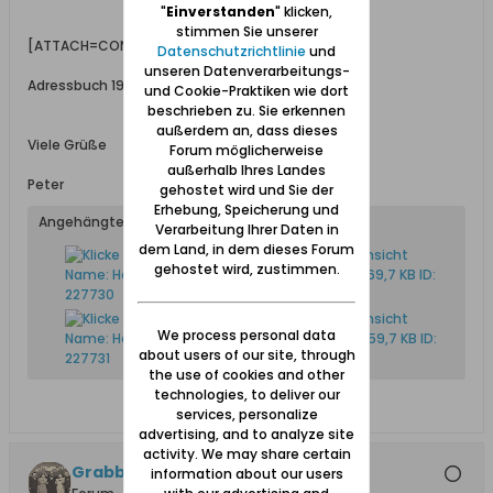
"
Einverstanden
" klicken,
stimmen Sie unserer
[ATTACH=CONFIG]20535[/ATTACH]
Datenschutzrichtlinie
und
unseren Datenverarbeitungs-
Adressbuch 1942
und Cookie-Praktiken wie dort
beschrieben zu. Sie erkennen
außerdem an, dass dieses
Viele Grüße
Forum möglicherweise
außerhalb Ihres Landes
Peter
gehostet wird und Sie der
Erhebung, Speicherung und
Angehängte Dateien
Verarbeitung Ihrer Daten in
dem Land, in dem dieses Forum
gehostet wird, zustimmen.
We process personal data
about users of our site, through
the use of cookies and other
technologies, to deliver our
services, personalize
advertising, and to analyze site
activity. We may share certain
Grabbi
information about our users