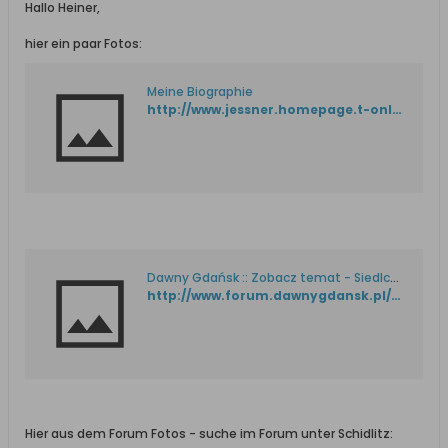
Hallo Heiner,
hier ein paar Fotos:
Meine Biographie
http://www.jessner.homepage.t-online.de/biogram1.htm
Dawny Gdańsk :: Zobacz temat - Siedlce - Schidlitz
http://www.forum.dawnygdansk.pl/viewtopic.php?t=1521&postdays=0&postorder=asc&start=0
Hier aus dem Forum Fotos - suche im Forum unter Schidlitz: