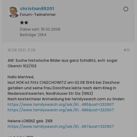
christian65201
Forum-Teilnehmer
Dabei seit:
15.02.2008
Beiträge:
1264
10.08.2021, 11:29
#11
AW: Suche historische Bilder aus ganz Schidlitz, evtl. sogar
Oberstr 102/103
Hallo Manfred,
laut HOK ist Fritz CHLECHOWITZ am 02.08.1944 bei Zaszhow
gefallen und seine Frau Dorothea lebte nach dem Krieg in
Niedersachswerfen, Nordhäuser Str 12a (1962)
Nach kostenfreier Anmeldung bei familysearch.com zu finden
https://www.familysearch.org/ark:/61...485&cat=232907
https://www.familysearch.org/ark:/61...486&cat=232907
Helene LORENZ geb. ZIER
https://www.familysearch.org/ark:/61...487&cat=232907