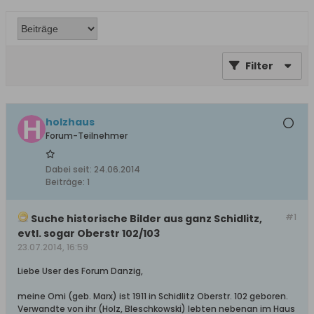
Filter
holzhaus
Forum-Teilnehmer
Dabei seit:
24.06.2014
Beiträge:
1
#1
Suche historische Bilder aus ganz Schidlitz,
evtl. sogar Oberstr 102/103
23.07.2014, 16:59
Liebe User des Forum Danzig,
meine Omi (geb. Marx) ist 1911 in Schidlitz Oberstr. 102 geboren.
Verwandte von ihr (Holz, Bleschkowski) lebten nebenan im Haus