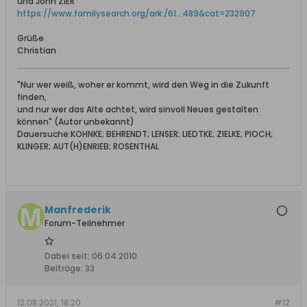
und John ZIER
https://www.familysearch.org/ark:/61...489&cat=232907
Grüße
Christian
"Nur wer weiß, woher er kommt, wird den Weg in die Zukunft
finden,
und nur wer das Alte achtet, wird sinvoll Neues gestalten
können" (Autor unbekannt)
Dauersuche:KOHNKE; BEHRENDT; LENSER; LIEDTKE; ZIELKE; PIOCH;
KLINGER; AUT(H)ENRIEB; ROSENTHAL
Manfrederik
Forum-Teilnehmer
Dabei seit:
06.04.2010
Beiträge:
33
12.08.2021, 18:20
#12