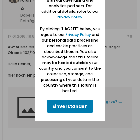
Forum-Teilnehmer
with our advertising and
analytics partners. For
additional details, refer to our
Dabei seit:
16.01.2012
Privacy Policy
.
Beiträge:
433
By clicking "
I AGREE
" below, you
agree to our
Privacy Policy
and
17.01.2016, 19:51
#6
our personal data processing
and cookie practices as
AW: Suche historische Bilder aus ganz Schidlitz, evtl. sogar
described therein. You also
Oberstr 102/103
acknowledge that this forum
may be hosted outside your
Hallo Heiner,
country and you consent to the
collection, storage, and
hier noch ein paar Fotos:
processing of your data in the
country where this forum is
hosted.
Weiterleitungshinweis
http://images.google.de/imgres?imgurl=http%3A%2F%2Fwww.piwkowski.org%2Fdokumente%2Fgerd-von-piwkowski-urkunden%2FDanzig-Schidlitz.jpg%2Fimage_preview&imgrefurl=http%3A%2F%2Fwww.piwkowski.org%2Fdokumente%2Fgerd-von-piwkowski-urkunden%2FDanzig-Schidlitz.jpg%2Fview&h=296&w=400&tbnid=Nt5bGTTBF2ZPYM%3A&docid=Zw_eftCFfUoVvM&ei=Ld-bVpqyIcbRPc7TtYAE&tbm=isch&iact=rc&uact=3&dur=1077&page=1&start=0&ndsp=20&ved=0ahUKEwja_LLRvrHKAhXGaA8KHc5pDUAQrQMIITAB
Einverstanden