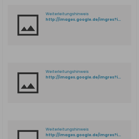
Weiterleitungshinweis
http://images.google.de/imgres?imgurl=http%3A%2F%2Fii.forum.mojeosiedle.pl%2F6c%2F02%2Funterstrasse_513.jpg&imgrefurl=http%3A%2F%2Fforum.dawnygdansk.pl%2Fviewtopic.php%3Fp%3D137828&h=350&w=441&tbnid=PIdPRcSDhLUy9M%3A&docid=_bSGGAJ6PZ9FSM&ei=Ld-bVpqyIcbRPc7TtYAE&tbm=isch&iact=rc&uact=3&dur=1494&page=1&start=0&ndsp=20&ved=0ahUKEwja_LLRvrHKAhXGaA8KHc5pDUAQrQMIRTAN
Weiterleitungshinweis
http://images.google.de/imgres?imgurl=http%3A%2F%2Ffotopolska.eu%2Ffoto%2F334%2F334202.jpg&imgrefurl=http%3A%2F%2Fwww.forum.dawnygdansk.pl%2Fviewtopic.php%3Fp%3D137655&h=641&w=1000&tbnid=Q0gIuLFQR0C84M%3A&docid=SUFF3haT42T4aM&ei=Ld-bVpqyIcbRPc7TtYAE&tbm=isch&iact=rc&uact=3&dur=3048&page=3&start=46&ndsp=20&ved=0ahUKEwja_LLRvrHKAhXGaA8KHc5pDUAQrQMI0QEwOg
Weiterleitungshinweis
http://images.google.de/imgres?imgurl=http%3A%2F%2Fforum.dawnygdansk.pl%2Ffiles%2Fkrummerellbogen_193.jpg&imgrefurl=http%3A%2F%2Fforum.dawnygdansk.pl%2Fviewtopic.php%3Ft%3D5096&h=498&w=594&tbnid=QbdEpwZTVUFXAM%3A&docid=1fdI59A-O4x3oM&ei=Ld-bVpqyIcbRPc7TtYAE&tbm=isch&iact=rc&uact=3&dur=3045&page=2&start=20&ndsp=26&ved=0ahUKEwja_LLRvrHKAhXGaA8KHc5pDUAQrQMIlQEwJg