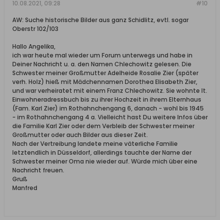
10.08.2021, 09:28
#10
AW: Suche historische Bilder aus ganz Schidlitz, evtl. sogar
Oberstr 102/103
Hallo Angelika,
ich war heute mal wieder um Forum unterwegs und habe in
Deiner Nachricht u. a. den Namen Chlechowitz gelesen. Die
Schwester meiner Großmutter Adelheide Rosalie Zier (später
verh. Holz) hieß mit Mädchennamen Dorothea Elisabeth Zier,
und war verheiratet mit einem Franz Chlechowitz. Sie wohnte lt.
Einwohneradressbuch bis zu ihrer Hochzeit in ihrem Elternhaus
(Fam. Karl Zier) im Rothahnchengang 6, danach - wohl bis 1945
- im Rothahnchengang 4 a. Vielleicht hast Du weitere Infos über
die Familie Karl Zier oder dem Verbleib der Schwester meiner
Großmutter oder auch Bilder aus dieser Zeit.
Nach der Vertreibung landete meine väterliche Familie
letztendlich in Düsseldorf, allerdings tauchte der Name der
Schwester meiner Oma nie wieder auf. Würde mich über eine
Nachricht freuen.
Gruß
Manfred