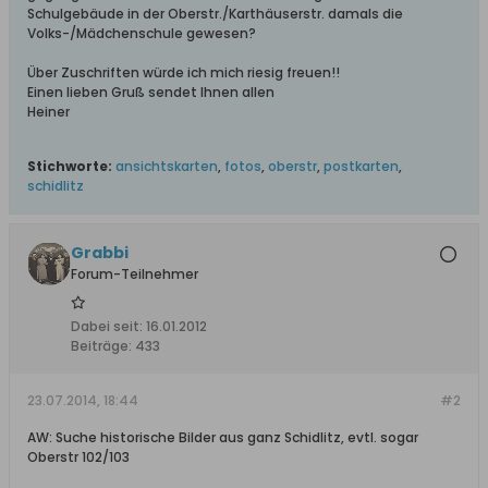
Schulgebäude in der Oberstr./Karthäuserstr. damals die
Volks-/Mädchenschule gewesen?
Über Zuschriften würde ich mich riesig freuen!!
Einen lieben Gruß sendet Ihnen allen
Heiner
Stichworte:
ansichtskarten
,
fotos
,
oberstr
,
postkarten
,
schidlitz
Grabbi
Forum-Teilnehmer
Dabei seit:
16.01.2012
Beiträge:
433
23.07.2014, 18:44
#2
AW: Suche historische Bilder aus ganz Schidlitz, evtl. sogar
Oberstr 102/103