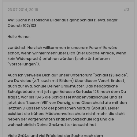
23.07.2014, 20:19
#3
AW: Suche historische Bilder aus ganz Schidlitz, evtl. sogar
Oberstr 102/103
Hallo Heiner,
zunächst: Herzlich willkommen in unserem Forum! Es wäre
schön, wenn wir hier mehr über Dich (hier übliche Anrede, wenn
kein Widerspruch) erfahren würden (siehe Unterforum
"Vorstellungen").
Auch ich verweise Dich auf unser Unterforum "Schidlitz/Siedlce",
wo Du vieles (z.T. auch mit Bildern) über diesen Vorort findest,
auch zur evtl. Schule Deiner Großmutter. Das neogotische
Schulgebäude, mit jetziger Adresse Kartuska 128, nach dem Du
fragst, war bis 1945 die Schidlitzer Knabenvolksschule und ist
jetzt das "Liceum VIII" von Danzig, eine Oberschulstufe mit den
letzten 3 Klassen vor der polnischen Matura (Abitur). Leider
existiert die frühere Mädchenvolksschule nicht mehr, die dicht
neben der vorgenannten Knabenvolksschule lag und die
wahrscheinlich Deine Großmutter besucht hat.
Viele Grüße und viel Erfolg bei der Suche nach dem