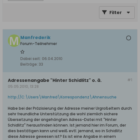
Filter
Manfrederik
Forum-Teilnehmer
Dabei seit:
06.04.2010
Beiträge:
33
Adressenangabe "Hinter Schidlitz" o. ä.
#1
05.05.2010, 13:28
http://C:\Users\Manfred\Korrespondenz\Ahnensuche
Habe bei der Präzisierung der Adresse meiner Urgroßeltern durch
sehr freundliche Unterstützung die wohl ziemlich sichere
Übersetzung der angehängten Adress-Datei mit "Hinter
Schidlitz" herausfinden können. Ist jemand hier im Forum, der
dies bestätigen kann und weiß evtl. jemand, wo in Schidlitz
diese Adresse gewesen ist? Es ist eine Angabe in einem