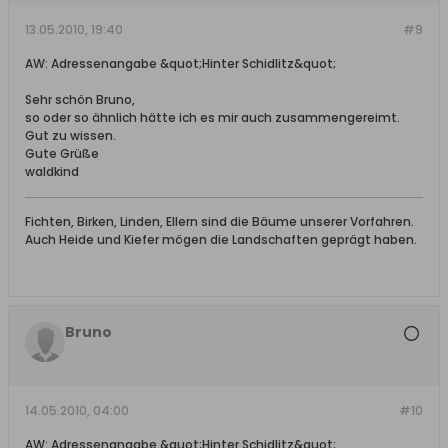
13.05.2010, 19:40
#9
AW: Adressenangabe &quot;Hinter Schidlitz&quot;
Sehr schön Bruno,
so oder so ähnlich hätte ich es mir auch zusammengereimt.
Gut zu wissen.
Gute Grüße
waldkind
Fichten, Birken, Linden, Ellern sind die Bäume unserer Vorfahren.
Auch Heide und Kiefer mögen die Landschaften geprägt haben.
Bruno
14.05.2010, 04:00
#10
AW: Adressenangabe &quot;Hinter Schidlitz&quot;