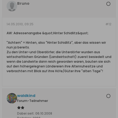
Bruno
14.05.2010, 09:25
#12
AW: Adressenangabe &quot;Hinter Schidlitz&quot;
"Achtern" = Hinten, also "Hinter Schidlitz", aber das wissen wir
nun ja bereits.
Zu den Unter-und Oberdörfer; die Unterdörfer wurden aus
wirtschaftlichen Gründen (Landwirtschaft) zuerst besiedelt und
wenn die Landwirte dann reich geworden waren, bauten sie sich
auf den höhergelegnen Ländereien ihre Altenruhesitze und
verbrachten mit Blick auf ihre Höfe/Güter ihre "alten Tage"!
waldkind
Forum-Teilnehmer
Dabei seit:
06.10.2008