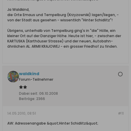
Ja Waldkind,
die Orte Emaus und Tempelburg (Krzyzowniki) lagen/liegen, -
von der Stadt aus gesehen - wissentlich "Hinter Schidlitz"!
Übrigens, unterhalb von Tempelburg ging's in "die" Hölle, ein
kleiner Ort auf der Danziger Höhe. Heute ist hier, - zwischen der
KARTUSKA (Karthäuser Strasse) und der neuen, Autobahn-
ähnlichen AL. ARMII KRAJOWEJ - ein grosser Friedhof zu finden.
waldkind
Forum-Teilnehmer
Dabei seit:
06.10.2008
Beiträge:
2366
14.05.2010, 08:51
#11
AW: Adressenangabe &quot;Hinter Schidlitz&quot;