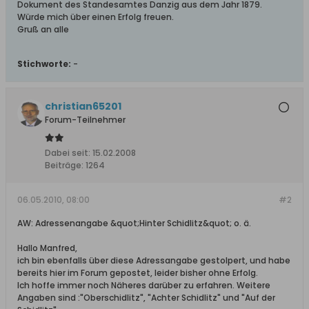
Dokument des Standesamtes Danzig aus dem Jahr 1879.
Würde mich über einen Erfolg freuen.
Gruß an alle
Stichworte:
-
christian65201
Forum-Teilnehmer
Dabei seit:
15.02.2008
Beiträge:
1264
06.05.2010, 08:00
#2
AW: Adressenangabe &quot;Hinter Schidlitz&quot; o. ä.
Hallo Manfred,
ich bin ebenfalls über diese Adressangabe gestolpert, und habe
bereits hier im Forum gepostet, leider bisher ohne Erfolg.
Ich hoffe immer noch Näheres darüber zu erfahren. Weitere
Angaben sind :"Oberschidlitz", "Achter Schidlitz" und "Auf der