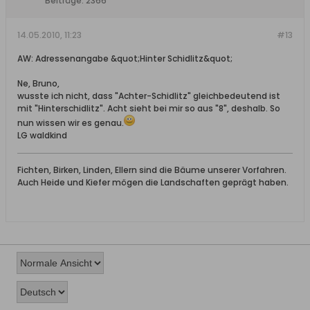
Beiträge:
2366
14.05.2010, 11:23
#13
AW: Adressenangabe &quot;Hinter Schidlitz&quot;
Ne, Bruno,
wusste ich nicht, dass "Achter-Schidlitz" gleichbedeutend ist
mit "Hinterschidlitz". Acht sieht bei mir so aus "8", deshalb. So
nun wissen wir es genau.
LG waldkind
Fichten, Birken, Linden, Ellern sind die Bäume unserer Vorfahren.
Auch Heide und Kiefer mögen die Landschaften geprägt haben.