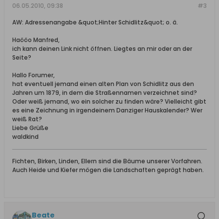
06.05.2010, 09:38
#3
AW: Adressenangabe &quot;Hinter Schidlitz&quot; o. ä.
Haööo Manfred,
ich kann deinen Link nicht öffnen. Liegtes an mir oder an der
Seite?
Hallo Forumer,
hat eventuell jemand einen alten Plan von Schidlitz aus den
Jahren um 1879, in dem die Straßennamen verzeichnet sind?
Oder weiß jemand, wo ein solcher zu finden wäre? Vielleicht gibt
es eine Zeichnung in irgendeinem Danziger Hauskalender? Wer
weiß Rat?
Liebe Grüße
waldkind
Fichten, Birken, Linden, Ellern sind die Bäume unserer Vorfahren.
Auch Heide und Kiefer mögen die Landschaften geprägt haben.
Beate