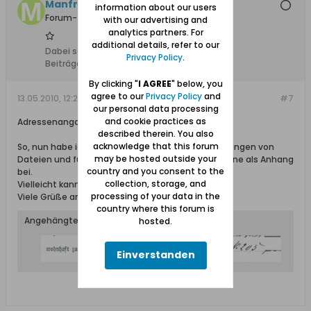
Manfrederik
information about our users
Forum-Teilnehmer
with our advertising and
analytics partners. For
additional details, refer to our
Dabei seit:
06.04.2010
Privacy Policy
.
Beiträge:
33
By clicking "
I AGREE
" below, you
agree to our
Privacy Policy
and
13.05.2010, 12:24
#7
our personal data processing
and cookie practices as
Adressenangabe &quot;Hinter Schidlitz&quot;
described therein. You also
acknowledge that this forum
So, nun habe ich meine Freischaltung für das Anhängen von
may be hosted outside your
Dateien und füge die auf "Hinter Schidlitz" bezogene als Anhang
country and you consent to the
bei.
collection, storage, and
Vielleicht kann jemand etwas damit anfangen.
processing of your data in the
Viele Grüße am Vatertag
country where this forum is
Angehängte Dateien
hosted.
Einverstanden