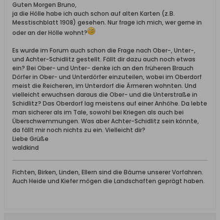
Guten Morgen Bruno,
ja die Hölle habe ich auch schon auf alten Karten (z.B.
Messtischblatt 1908) gesehen. Nur frage ich mich, wer gerne in
oder an der Hölle wohnt?
Es wurde im Forum auch schon die Frage nach Ober-, Unter-,
und Achter-Schidlitz gestellt. Fällt dir dazu auch noch etwas
ein? Bei Ober- und Unter- denke ich an den früheren Brauch
Dörfer in Ober- und Unterdörfer einzuteilen, wobei im Oberdorf
meist die Reicheren, im Unterdorf die Ärmeren wohnten. Und
vielleicht erwuchsen daraus die Ober- und die Unterstraße in
Schidlitz? Das Oberdorf lag meistens auf einer Anhöhe. Da lebte
man sicherer als im Tale, sowohl bei Kriegen als auch bei
Überschwemmungen. Was aber Achter-Schidlitz sein könnte,
da fällt mir noch nichts zu ein. Vielleicht dir?
Liebe Grüße
waldkind
Fichten, Birken, Linden, Ellern sind die Bäume unserer Vorfahren.
Auch Heide und Kiefer mögen die Landschaften geprägt haben.