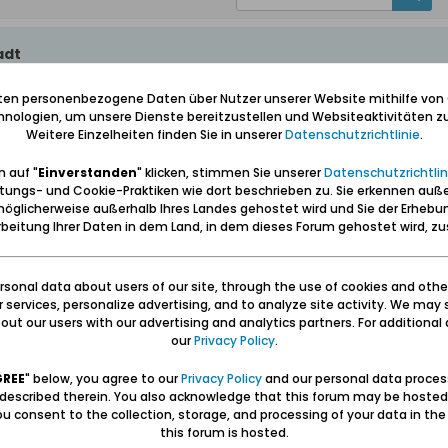
adt
iten personenbezogene Daten über Nutzer unserer Website mithilfe von
nologien, um unsere Dienste bereitzustellen und Websiteaktivitäten zu
Weitere Einzelheiten finden Sie in unserer
Datenschutzrichtlinie
.
eschreibung von Schidlitz. Im Register des Danziger Hauskalender steht, d
i.
 auf "
Einverstanden
" klicken, stimmen Sie unserer
Datenschutzrichtlin
e. Ist es arg unverschämt, wenn ich Dich bitte, mir den Artikel demnäch
tungs- und Cookie-Praktiken wie dort beschrieben zu. Sie erkennen auß
öglicherweise außerhalb Ihres Landes gehostet wird und Sie der Erhebu
beitung Ihrer Daten in dem Land, in dem dieses Forum gehostet wird, 
sonal data about users of our site, through the use of cookies and othe
ur services, personalize advertising, and to analyze site activity. We may 
ut our users with our advertising and analytics partners. For additional d
our
Privacy Policy
.
GREE
" below, you agree to our
Privacy Policy
and our personal data proces
 described therein. You also acknowledge that this forum may be hosted
u consent to the collection, storage, and processing of your data in th
this forum is hosted.