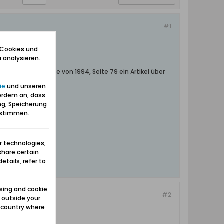
#1
 Cookies und
 analysieren.
ass in der Ausgabe von 1994, Seite 79 ein Artikel über
ie
und unseren
st einzuscannen?
erdem an, dass
ng, Speicherung
zustimmen.
r technologies,
share certain
etails, refer to
sing and cookie
#2
 outside your
e country where