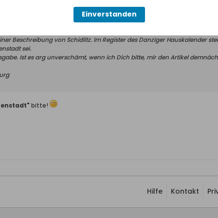
Einverstanden
ner Beschreibung von Schidlitz. Im Register des Danziger Hauskalender steht
enstadt sei.
Ausgabe. Ist es arg unverschämt, wenn ich Dich bitte, mir den Artikel demnä
urg
tenstadt"
bitte!
Hilfe
Kontakt
Pr