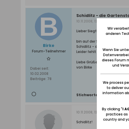
Schidlitz - die Gartenst
10.11.2008, 13:15
Wir verarbe
Lieber Siegfried,
anderen Tech
bin auf der Such nach einer B
Birke
Schidlitz - die Gartenstadt se
Wenn Sie unten
Forum-Teilnehmer
Leider fehlt mir diese Ausgab
Datenverarbei
dieses Forum m
Liebe Grüße nach Duisburg
und Verar
von Birke
Dabei seit:
10.02.2008
Beiträge:
78
We process per
to deliver o
information abo
Stichworte:
-
By clicking "
I A
10.11.2008, 13:42
practices as
country and yo
Schidlitz!