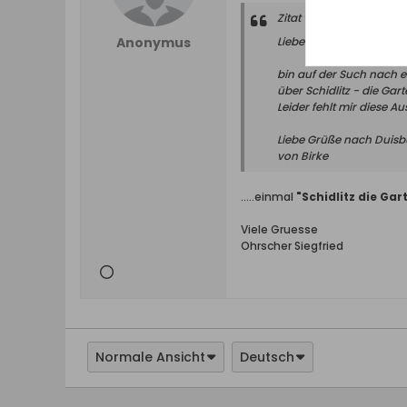
Zitat von
Birke
Anonymus
Lieber Siegfried,
bin auf der Such nach ei
über Schidlitz - die Gart
Leider fehlt mir diese 
Liebe Grüße nach Duisb
von Birke
.....einmal
"Schidlitz die Gar
Viele Gruesse
Ohrscher Siegfried
Normale Ansicht
Deutsch