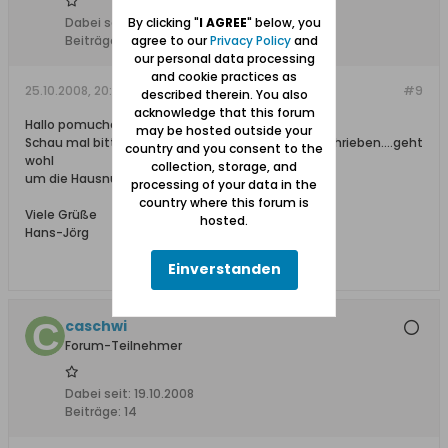
By clicking "
I AGREE
" below, you
Dabei seit:
10.02.2008
agree to our
Privacy Policy
and
Beiträge:
5206
our personal data processing
and cookie practices as
25.10.2008, 20:07
#9
described therein. You also
acknowledge that this forum
Hallo pomuchel
may be hosted outside your
Schau mal bitte unter Schidlitz...da hatte ich geschrieben....geht
country and you consent to the
wohl
collection, storage, and
um die Hausnummer 17
processing of your data in the
country where this forum is
Viele Grüße
hosted.
Hans-Jörg
Einverstanden
caschwi
Forum-Teilnehmer
Dabei seit:
19.10.2008
Beiträge:
14