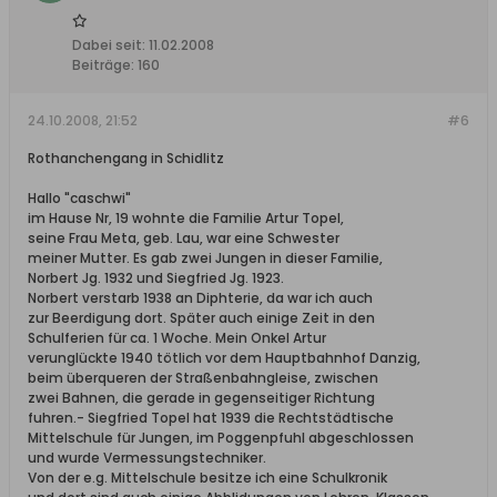
Dabei seit:
11.02.2008
Beiträge:
160
24.10.2008, 21:52
#6
Rothanchengang in Schidlitz
Hallo "caschwi"
im Hause Nr, 19 wohnte die Familie Artur Topel,
seine Frau Meta, geb. Lau, war eine Schwester
meiner Mutter. Es gab zwei Jungen in dieser Familie,
Norbert Jg. 1932 und Siegfried Jg. 1923.
Norbert verstarb 1938 an Diphterie, da war ich auch
zur Beerdigung dort. Später auch einige Zeit in den
Schulferien für ca. 1 Woche. Mein Onkel Artur
verunglückte 1940 tötlich vor dem Hauptbahnhof Danzig,
beim überqueren der Straßenbahngleise, zwischen
zwei Bahnen, die gerade in gegenseitiger Richtung
fuhren.- Siegfried Topel hat 1939 die Rechtstädtische
Mittelschule für Jungen, im Poggenpfuhl abgeschlossen
und wurde Vermessungstechniker.
Von der e.g. Mittelschule besitze ich eine Schulkronik