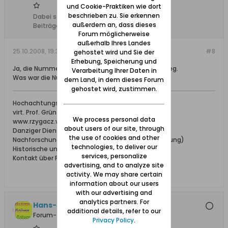
und Cookie-Praktiken wie dort
beschrieben zu. Sie erkennen
Dabei seit:
12.02.2008
außerdem an, dass dieses
Beiträge:
241
Forum möglicherweise
außerhalb Ihres Landes
25.10.2008, 19:35
#8
gehostet wird und Sie der
Erhebung, Speicherung und
Ja, die Nummern bleiben genauso wie vor dem Krieg.
Verarbeitung Ihrer Daten in
Was war die Nummer des Hauses Deiner Mutter?
dem Land, in dem dieses Forum
gehostet wird, zustimmen.
Hochachtungsvoll
virt. Prof. Grün
We process personal data
www.rzygacz.webd.pl/pomuchel/archiv.html -
about users of our site, through
Danziger Dienstleistungen jeglicher Art
the use of cookies and other
Nachforschungen in Archiven (Danzig und Umgebung)
technologies, to deliver our
Historische und heutige Bilder von Danzig
services, personalize
Kontakt über PN
advertising, and to analyze site
activity. We may share certain
information about our users
with our advertising and
analytics partners. For
Hans-Joerg +, Ehrenmitglied
additional details, refer to our
Forum-Teilnehmer
Privacy Policy
.