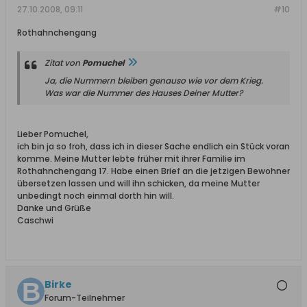
27.10.2008, 09:11
#10
Rothahnchengang
Zitat von
Pomuchel
Ja, die Nummern bleiben genauso wie vor dem Krieg.
Was war die Nummer des Hauses Deiner Mutter?
Lieber Pomuchel,
ich bin ja so froh, dass ich in dieser Sache endlich ein Stück voran
komme. Meine Mutter lebte früher mit ihrer Familie im
Rothahnchengang 17. Habe einen Brief an die jetzigen Bewohner
übersetzen lassen und will ihn schicken, da meine Mutter
unbedingt noch einmal dorth hin will.
Danke und Grüße
Caschwi
Birke
Forum-Teilnehmer