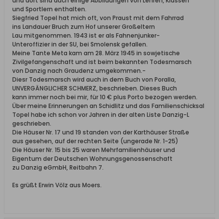
und dort sind auch einige Abblidungen von Lehren, Klassen
und Sportlern enthalten.
Siegfried Topel hat mich oft, von Praust mit dem Fahrrad
ins Landauer Bruch zum Hof unserer Großeltern
Lau mitgenommen. 1943 ist er als Fahnenjunker-
Unteroffizier in der SU, bei Smolensk gefallen.
Meine Tante Meta kam am 28. März 1945 in sowjetische
Zivilgefangenschaft und ist beim bekannten Todesmarsch
von Danzig nach Graudenz umgekommen.-
Diesr Todesmarsch wird auch in dem Buch von Poralla,
UNVERGÄNGLICHER SCHMERZ, beschrieben. Dieses Buch
kann immer noch bei mir, für 10 € plus Porto bezogen werden.
Über meine Erinnerungen an Schidlitz und das Familienschicksal
Topel habe ich schon vor Jahren in der alten Liste Danzig-L
geschrieben.
Die Häuser Nr. 17 und 19 standen von der Karthäuser Straße
aus gesehen, auf der rechten Seite (ungerade Nr. 1-25)
Die Häuser Nr. 15 bis 25 waren Mehrfamilienhäuser und
Eigentum der Deutschen Wohnungsgenossenschaft
zu Danzig eGmbH, Reitbahn 7.
Es grüßt Erwin Völz aus Moers.