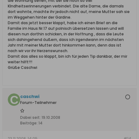
die Wohnung sehen, mit der sie noch so viel
KIndheitserinnerungen verbindet. Die alte Dame, die damals
dort wohnte, machte ihr jedoch nicht auf, meine Mutter sah sie
im Weggehen hinter der Gardine.
Damit das jetzt besser klappt, habe ich einen Brief an die
Familie im Haus Nr.17 auf polnisch übersetzen lassen und will
diesen nun dorthin schicken, in der Hoffnung , dass die Leute
sich dahingehend äußern, dass ich irgendwann im nächsten
Jahr mit meiner Mutter dort hinkommen kann, denn das ist
nach wir vor ihr Herzenswunsch.
Damit das alles so klappt, bin ich für jeden Tip dankbar, der mir
weiter hilft!!!
Grüße Caschwi
caschwi
Forum-Teilnehmer
Dabei seit:
19.10.2008
Beiträge:
14
23.11.2008, 14:05
#14