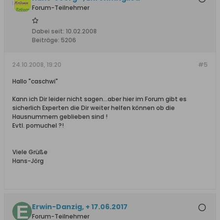
Forum-Teilnehmer
Dabei seit:
10.02.2008
Beiträge:
5206
24.10.2008, 19:20
#5
Hallo "caschwi"
Kann ich Dir leider nicht sagen...aber hier im Forum gibt es
sicherlich Experten die Dir weiter helfen können ob die
Hausnummern geblieben sind !
Evtl. pomuchel ?!
Viele Grüße
Hans-Jörg
Erwin-Danzig, + 17.06.2017
Forum-Teilnehmer