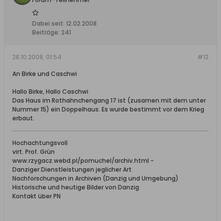
Dabei seit:
12.02.2008
Beiträge:
241
28.10.2008, 01:54
#12
An Birke und Caschwi
Hallo Birke, Hallo Caschwi
Das Haus im Rothahnchengang 17 ist (zusamen mit dem unter
Nummer 15) ein Doppelhaus. Es wurde bestimmt vor dem Krieg
erbaut.
Hochachtungsvoll
virt. Prof. Grün
www.rzygacz.webd.pl/pomuchel/archiv.html -
Danziger Dienstleistungen jeglicher Art
Nachforschungen in Archiven (Danzig und Umgebung)
Historische und heutige Bilder von Danzig
Kontakt über PN