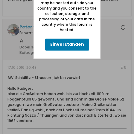
may be hosted outside your
country and you consent to the
collection, storage, and
processing of your data in the
country where this forum is
Peter von Warsow
hosted.
Forum-Teilnehmer
Einverstanden
Dabei seit:
14.10.2016
Beiträge:
18
17.10.2016, 20:48
#5
AW: Schidlitz - Strassen , ich bin verwirrt
Hallo Rüdiger .
also die Großeltern haben wohl bis zur Hochzeit 1919 im
Poggenpfuhl 65 gewohnt , und sind dann in die Große Molde 52
gezogen , wo mein Großvater verstarb . Meine Großmutter
verließ Danzig wohl , nach der Hochzeit meiner Eltern 1944 , in
Richtung Nazza / Thüringen und von dort nach Bitterfeld , wo sie
1968 verstarb .