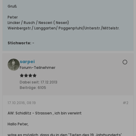
Gruß
Peter
Lincker / Rusch / Nesceri ( Neseri)
Weinbergstr./ Langgarten/ Poggenpfuhl/Unterstr./Mittelstr.
Stichworte:
-
sarpei
Forum-Teilnehmer
Dabei seit:
17.12.2013
Beiträge:
6105
17.10.2016, 08:19
#2
AW: Schidlitz - Strassen , ich bin verwirrt
Hallo Peter,
wäre es möglich. dass du in den 'Tiefen des 19. Jahrhunderts'