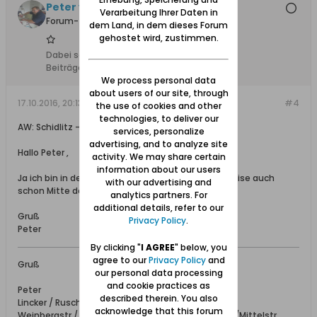
Peter von Warsow
Verarbeitung Ihrer Daten in
Forum-Teilnehmer
dem Land, in dem dieses Forum
gehostet wird, zustimmen.
Dabei seit:
14.10.2016
Beiträge:
18
We process personal data
about users of our site, through
17.10.2016, 20:13
#4
the use of cookies and other
technologies, to deliver our
AW: Schidlitz - Strassen , ich bin verwirrt
services, personalize
advertising, and to analyze site
Hallo Peter ,
activity. We may share certain
information about our users
Ja ich bin in den Tiefen des 19. Jahrhundert , teilweise auch
with our advertising and
schon Mitte des 18. .
analytics partners. For
additional details, refer to our
Gruß
Privacy Policy
.
Peter
By clicking "
I AGREE
" below, you
agree to our
Privacy Policy
and
Gruß
our personal data processing
and cookie practices as
Peter
described therein. You also
Lincker / Rusch / Nesceri ( Neseri)
acknowledge that this forum
Weinbergstr./ Langgarten/ Poggenpfuhl/Unterstr./Mittelstr.