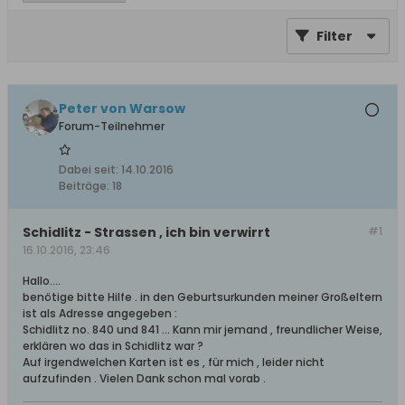
Filter
Peter von Warsow
Forum-Teilnehmer
Dabei seit:
14.10.2016
Beiträge:
18
Schidlitz - Strassen , ich bin verwirrt
#1
16.10.2016, 23:46
Hallo....
benötige bitte Hilfe . in den Geburtsurkunden meiner Großeltern
ist als Adresse angegeben :
Schidlitz no. 840 und 841 ... Kann mir jemand , freundlicher Weise,
erklären wo das in Schidlitz war ?
Auf irgendwelchen Karten ist es , für mich , leider nicht
aufzufinden . Vielen Dank schon mal vorab .