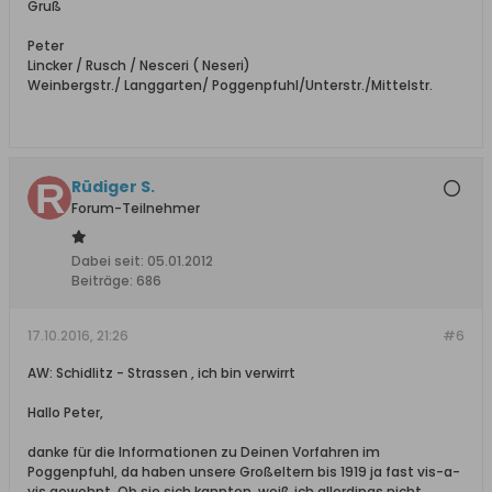
Gruß
Peter
Lincker / Rusch / Nesceri ( Neseri)
Weinbergstr./ Langgarten/ Poggenpfuhl/Unterstr./Mittelstr.
Rüdiger S.
Forum-Teilnehmer
Dabei seit:
05.01.2012
Beiträge:
686
17.10.2016, 21:26
#6
AW: Schidlitz - Strassen , ich bin verwirrt
Hallo Peter,
danke für die Informationen zu Deinen Vorfahren im
Poggenpfuhl, da haben unsere Großeltern bis 1919 ja fast vis-a-
vis gewohnt. Ob sie sich kannten, weiß ich allerdings nicht.