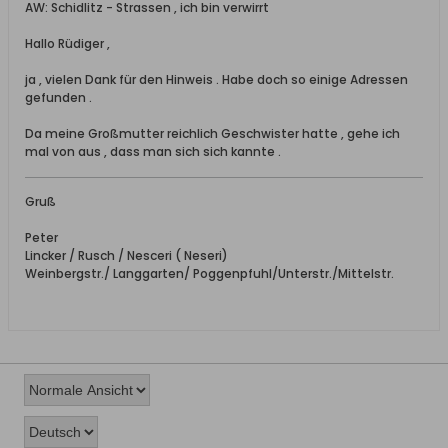
AW: Schidlitz - Strassen , ich bin verwirrt
Hallo Rüdiger ,
ja , vielen Dank für den Hinweis . Habe doch so einige Adressen
gefunden .
Da meine Großmutter reichlich Geschwister hatte , gehe ich
mal von aus , dass man sich sich kannte .
Gruß
Peter
Lincker / Rusch / Nesceri ( Neseri)
Weinbergstr./ Langgarten/ Poggenpfuhl/Unterstr./Mittelstr.