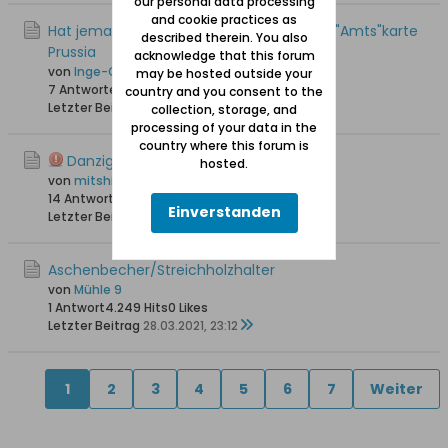
our personal data processing
and cookie practices as
Hat jemand Interesse an einer sog. alten "Amts"karte
described therein. You also
Prussia
acknowledge that this forum
von
Inge-Gisela
may be hosted outside your
7 Antworten
6.960 Hits
0 Likes
country and you consent to the
Letzter Beitrag
25.10.2022, 14:43
collection, storage, and
processing of your data in the
country where this forum is
Danziger Auszeichnungen/Urkunden
hosted.
von
mitshipman
14 Antworten
32.330 Hits
0 Likes
Einverstanden
Letzter Beitrag
03.05.2021, 07:35
Aschenbecher/Streichholzhalter
von
Mühle 9
1 Antwort
4.249 Hits
0 Likes
Letzter Beitrag
28.03.2021, 23:12
1
2
3
4
5
6
7
Weiter