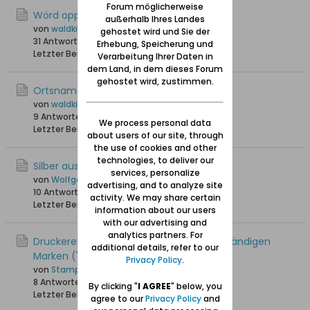
Forum möglicherweise
Wörd opp Plattdütsch ut de Neddrung
außerhalb Ihres Landes
von
waldkind
gehostet wird und Sie der
31 Antworten
9.069 Hits
0 Likes
Erhebung, Speicherung und
Letzter Beitrag
12.07.2024, 21:49
Verarbeitung Ihrer Daten in
dem Land, in dem dieses Forum
gehostet wird, zustimmen.
Ortsnamen opp Plaut onn Missingsch
von
waldkind
9 Antworten
2.861 Hits
0 Likes
We process personal data
Letzter Beitrag
28.06.2024, 15:45
about users of our site, through
the use of cookies and other
technologies, to deliver our
Silber aus Danzig
services, personalize
von
Wolfgang
advertising, and to analyze site
10 Antworten
26.320 Hits
0 Likes
activity. We may share certain
Letzter Beitrag
04.11.2023, 13:01
information about our users
with our advertising and
analytics partners. For
Druckerei Julius Sauer: Die ersten eigenständigen
additional details, refer to our
Marken ("Koggenserie")
Privacy Policy
.
von
StampCollector
8 Antworten
18.723 Hits
0 Likes
By clicking "
I AGREE
" below, you
Letzter Beitrag
03.10.2023, 14:28
agree to our
Privacy Policy
and