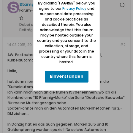
By clicking "
I AGREE
" below, you
StampCollector
agree to our
Privacy Policy
and
Forum-Teilnehmer
our personal data processing
and cookie practices as
described therein. You also
Dabei seit:
19.01.2014
acknowledge that this forum
Beiträge:
924
may be hosted outside your
country and you consent to the
14.03.2015, 20:47
#2
collection, storage, and
processing of your data in the
AW: Postautomation in Danzig, Maschinenstempel,
country where this forum is
Kurbelautomaten etc.
hosted.
Hallo,
Einverstanden
hat denn niemand hier im Forum eine Erinnerung an die
"Kurbelautomaten"?!
Ich kann mich noch an die frühen 1970er erinnern, wo ich als
Kleinkind eine "10 Pfennig-Marke" der Serie "Deutsche Bauwerke"
für meine Mutter gezogen habe...
Später konnte man an den Automaten Markenheftchen für 2,-
DM ziehen...
In Danzig hat es das auch gegeben. Marken zu 5 und 10
Guldenpfennig wurden speziell für solche Automaten