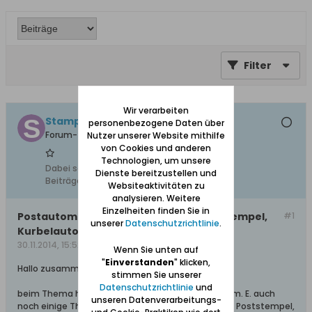
Filter
Wir verarbeiten
StampCollector
personenbezogene Daten über
Forum-Teilnehmer
Nutzer unserer Website mithilfe
von Cookies und anderen
Technologien, um unsere
Dabei seit:
19.01.2014
Dienste bereitzustellen und
Beiträge:
924
Websiteaktivitäten zu
analysieren. Weitere
Einzelheiten finden Sie in
Postautomation in Danzig, Maschinenstempel,
#1
unserer
Datenschutzrichtlinie
.
Kurbelautomaten etc.
30.11.2014, 15:52
Wenn Sie unten auf
"
Einverstanden
" klicken,
Hallo zusammen,
stimmen Sie unserer
Datenschutzrichtlinie
und
beim Thema historische Postautomation gibt es m. E. auch
unseren Datenverarbeitungs-
noch einige Themen zu bearbeiten: Da gibt es z.B. Poststempel,