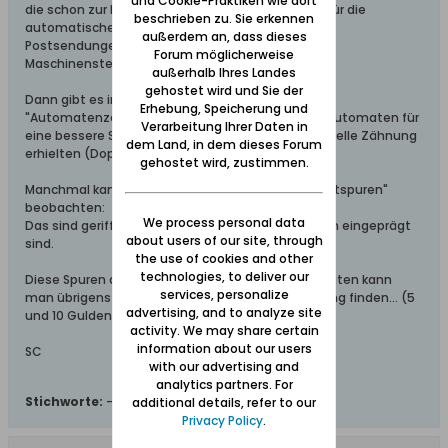
und Cookie-Praktiken wie dort
die schon zur Kaiserzeit benutzt wurden, welche für die
beschrieben zu. Sie erkennen
automatische Entwertung bzw. Stempelung von
außerdem an, dass dieses
Postsendungen eingesetzt wurden:
Forum möglicherweise
Maschinenstempel bzw. Maschinenhalbstempel
außerhalb Ihres Landes
gehostet wird und Sie der
Dann gibt es im Bereich Danzig auch noch die
Erhebung, Speicherung und
"Automatenzähnung", wo Briefmarken für Kurbelautomaten für
Verarbeitung Ihrer Daten in
eine bessere Stabilität der Markenrollen eine spezielle Zähnung
dem Land, in dem dieses Forum
erhielten (Doppelzahn).
gehostet wird, zustimmen.
Manchmal kann man auf diesen Marken "Transportspuren"
beobachten:
We process personal data
Das sind geriffelte Streifen, die auf solchen Marken eingeprägt
about users of our site, through
sind.
the use of cookies and other
technologies, to deliver our
Diese Spuren der Transporträder für Kurbelautomaten kann
services, personalize
man übrigens auch bei Marken in normaler Zähnung finden... (5
advertising, and to analyze site
und 10 Guldenpfennige)
activity. We may share certain
information about our users
SC
with our advertising and
analytics partners. For
Stichworte:
-
additional details, refer to our
Privacy Policy
.