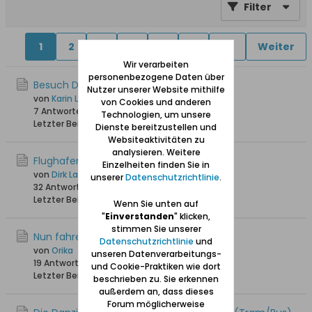
Filter
1
2
4
5
6
11
30
Weiter
Wir verarbeiten
personenbezogene Daten über
Besuch Danziger Staatsarchiv
Nutzer unserer Website mithilfe
von
Karin Langereih
von Cookies und anderen
7 Antworten
6.737 Hits
0 Likes
Technologien, um unsere
Letzter Beitrag
05.04.2026, 09:56
Dienste bereitzustellen und
Websiteaktivitäten zu
analysieren. Weitere
Flughafen
Einzelheiten finden Sie in
von
Dirk Lange
unserer
Datenschutzrichtlinie
.
32 Antworten
32.144 Hits
0 Likes
Letzter Beitrag
08.10.2025, 12:17
Wenn Sie unten auf
"
Einverstanden
" klicken,
stimmen Sie unserer
Nun fahre ich auch bald nach Danzig :-)
Datenschutzrichtlinie
und
von
Orika
unseren Datenverarbeitungs-
19 Antworten
5.473 Hits
0 Likes
und Cookie-Praktiken wie dort
Letzter Beitrag
12.06.2025, 15:24
beschrieben zu. Sie erkennen
außerdem an, dass dieses
Forum möglicherweise