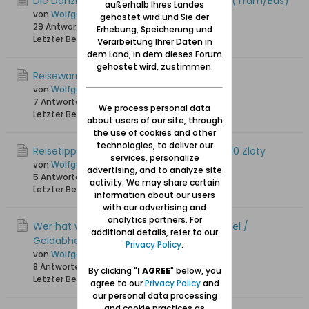
Die Danziger öffentlichen Verkehrsmittel (Tram/Bus)
außerhalb Ihres Landes
von
Wolfgang
gehostet wird und Sie der
29 Antworten
36.469 Hits
0 Likes
Erhebung, Speicherung und
Letzter Beitrag
25.05.2025, 18:27
Verarbeitung Ihrer Daten in
dem Land, in dem dieses Forum
gehostet wird, zustimmen.
Reisewarnung / Fotografierverbot
von
Wolfgang
7 Antworten
2.778 Hits
0 Likes
We process personal data
Letzter Beitrag
15.05.2025, 18:18
about users of our site, through
the use of cookies and other
technologies, to deliver our
Reisetipp: Halbjahres-Seniorentickets für 10 Zloty
services, personalize
von
Wolfgang
advertising, and to analyze site
5 Antworten
3.053 Hits
0 Likes
activity. We may share certain
Letzter Beitrag
05.11.2024, 11:38
information about our users
with our advertising and
analytics partners. For
Wer hat weitere Tipps zum Bargeldwechsel /
additional details, refer to our
Geldabheben / Bezahlen
Privacy Policy
.
von
Wolfgang
8 Antworten
8.997 Hits
0 Likes
By clicking "
I AGREE
" below, you
Letzter Beitrag
29.08.2024, 21:03
agree to our
Privacy Policy
and
our personal data processing
and cookie practices as