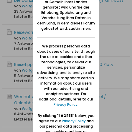
Die Danziger öffentlichen Verkehrsmittel (Tram/Bus)
außerhalb Ihres Landes
von
Wolfgang
gehostet wird und Sie der
29 Antworten
36.468 Hits
0 Likes
Erhebung, Speicherung und
Letzter Beitrag
25.05.2025, 18:27
Verarbeitung Ihrer Daten in
dem Land, in dem dieses Forum
gehostet wird, zustimmen.
Reisewarnung / Fotografierverbot
von
Wolfgang
7 Antworten
2.778 Hits
0 Likes
We process personal data
Letzter Beitrag
15.05.2025, 18:18
about users of our site, through
the use of cookies and other
technologies, to deliver our
Reisetipp: Halbjahres-Seniorentickets für 10 Zloty
services, personalize
von
Wolfgang
advertising, and to analyze site
5 Antworten
3.053 Hits
0 Likes
activity. We may share certain
Letzter Beitrag
05.11.2024, 11:38
information about our users
with our advertising and
analytics partners. For
Wer hat weitere Tipps zum Bargeldwechsel /
additional details, refer to our
Geldabheben / Bezahlen
Privacy Policy
.
von
Wolfgang
8 Antworten
8.997 Hits
0 Likes
By clicking "
I AGREE
" below, you
Letzter Beitrag
29.08.2024, 21:03
agree to our
Privacy Policy
and
our personal data processing
and cookie practices as