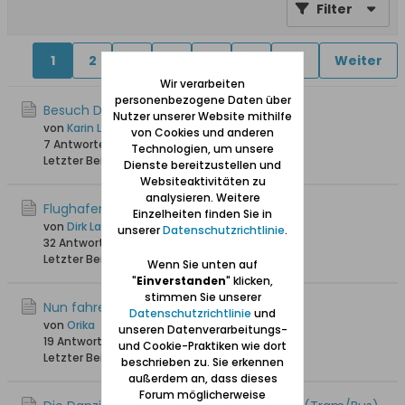
Filter
1
2
4
5
6
11
30
Weiter
Wir verarbeiten
personenbezogene Daten über
Besuch Danziger Staatsarchiv
Nutzer unserer Website mithilfe
von
Karin Langereih
von Cookies und anderen
7 Antworten
6.737 Hits
0 Likes
Technologien, um unsere
Letzter Beitrag
05.04.2026, 09:56
Dienste bereitzustellen und
Websiteaktivitäten zu
analysieren. Weitere
Flughafen
Einzelheiten finden Sie in
von
Dirk Lange
unserer
Datenschutzrichtlinie
.
32 Antworten
32.144 Hits
0 Likes
Letzter Beitrag
08.10.2025, 12:17
Wenn Sie unten auf
"
Einverstanden
" klicken,
stimmen Sie unserer
Nun fahre ich auch bald nach Danzig :-)
Datenschutzrichtlinie
und
von
Orika
unseren Datenverarbeitungs-
19 Antworten
5.473 Hits
0 Likes
und Cookie-Praktiken wie dort
Letzter Beitrag
12.06.2025, 15:24
beschrieben zu. Sie erkennen
außerdem an, dass dieses
Forum möglicherweise