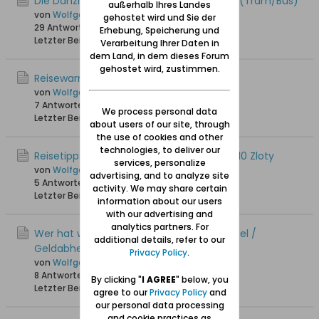
Die Danziger öffentlichen Verkehrsmittel (Tram/Bus)
außerhalb Ihres Landes
von
Wolfgang
gehostet wird und Sie der
29 Antworten
36.475 Hits
0 Likes
Erhebung, Speicherung und
Letzter Beitrag
25.05.2025, 18:27
Verarbeitung Ihrer Daten in
dem Land, in dem dieses Forum
gehostet wird, zustimmen.
Reisewarnung / Fotografierverbot
von
Wolfgang
7 Antworten
2.778 Hits
0 Likes
We process personal data
Letzter Beitrag
15.05.2025, 18:18
about users of our site, through
the use of cookies and other
technologies, to deliver our
Reisetipp: Halbjahres-Seniorentickets für 10 Zloty
services, personalize
von
Wolfgang
advertising, and to analyze site
5 Antworten
3.055 Hits
0 Likes
activity. We may share certain
Letzter Beitrag
05.11.2024, 11:38
information about our users
with our advertising and
analytics partners. For
Wer hat weitere Tipps zum Bargeldwechsel /
additional details, refer to our
Geldabheben / Bezahlen
Privacy Policy
.
von
Wolfgang
8 Antworten
8.997 Hits
0 Likes
By clicking "
I AGREE
" below, you
Letzter Beitrag
29.08.2024, 21:03
agree to our
Privacy Policy
and
our personal data processing
and cookie practices as