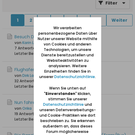
Filter
1
2
4
5
6
11
30
Weiter
Wir verarbeiten
personenbezogene Daten über
Besuch Danziger Staatsarchiv
Nutzer unserer Website mithilfe
von
Karin Langereih
von Cookies und anderen
7 Antworten
6.737 Hits
0 Likes
Technologien, um unsere
Letzter Beitrag
05.04.2026, 09:56
Dienste bereitzustellen und
Websiteaktivitäten zu
analysieren. Weitere
Flughafen
Einzelheiten finden Sie in
von
Dirk Lange
unserer
Datenschutzrichtlinie
.
32 Antworten
32.146 Hits
0 Likes
Letzter Beitrag
08.10.2025, 12:17
Wenn Sie unten auf
"
Einverstanden
" klicken,
stimmen Sie unserer
Nun fahre ich auch bald nach Danzig :-)
Datenschutzrichtlinie
und
von
Orika
unseren Datenverarbeitungs-
19 Antworten
5.473 Hits
0 Likes
und Cookie-Praktiken wie dort
Letzter Beitrag
12.06.2025, 15:24
beschrieben zu. Sie erkennen
außerdem an, dass dieses
Forum möglicherweise