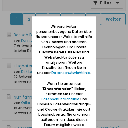
Filter
1
2
4
5
6
11
30
Weiter
Wir verarbeiten
personenbezogene Daten über
Besuch Danziger Staatsarchiv
Nutzer unserer Website mithilfe
von
Karin Langereih
von Cookies und anderen
7 Antworten
6.737 Hits
0 Likes
Technologien, um unsere
Letzter Beitrag
05.04.2026, 09:56
Dienste bereitzustellen und
Websiteaktivitäten zu
analysieren. Weitere
Flughafen
Einzelheiten finden Sie in
von
Dirk Lange
unserer
Datenschutzrichtlinie
.
32 Antworten
32.146 Hits
0 Likes
Letzter Beitrag
08.10.2025, 12:17
Wenn Sie unten auf
"
Einverstanden
" klicken,
stimmen Sie unserer
Nun fahre ich auch bald nach Danzig :-)
Datenschutzrichtlinie
und
von
Orika
unseren Datenverarbeitungs-
19 Antworten
5.473 Hits
0 Likes
und Cookie-Praktiken wie dort
Letzter Beitrag
12.06.2025, 15:24
beschrieben zu. Sie erkennen
außerdem an, dass dieses
Forum möglicherweise