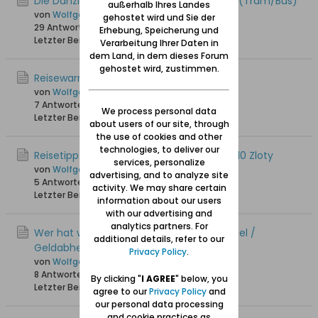
Die Danziger öffentlichen Verkehrsmittel (Tram/Bus)
außerhalb Ihres Landes
von
Wolfgang
gehostet wird und Sie der
29 Antworten
36.471 Hits
0 Likes
Erhebung, Speicherung und
Letzter Beitrag
25.05.2025, 18:27
Verarbeitung Ihrer Daten in
dem Land, in dem dieses Forum
gehostet wird, zustimmen.
Reisewarnung / Fotografierverbot
von
Wolfgang
7 Antworten
2.778 Hits
0 Likes
We process personal data
Letzter Beitrag
15.05.2025, 18:18
about users of our site, through
the use of cookies and other
technologies, to deliver our
Reisetipp: Halbjahres-Seniorentickets für 10 Zloty
services, personalize
von
Wolfgang
advertising, and to analyze site
5 Antworten
3.054 Hits
0 Likes
activity. We may share certain
Letzter Beitrag
05.11.2024, 11:38
information about our users
with our advertising and
analytics partners. For
Wer hat weitere Tipps zum Bargeldwechsel /
additional details, refer to our
Geldabheben / Bezahlen
Privacy Policy
.
von
Wolfgang
8 Antworten
8.997 Hits
0 Likes
By clicking "
I AGREE
" below, you
Letzter Beitrag
29.08.2024, 21:03
agree to our
Privacy Policy
and
our personal data processing
and cookie practices as