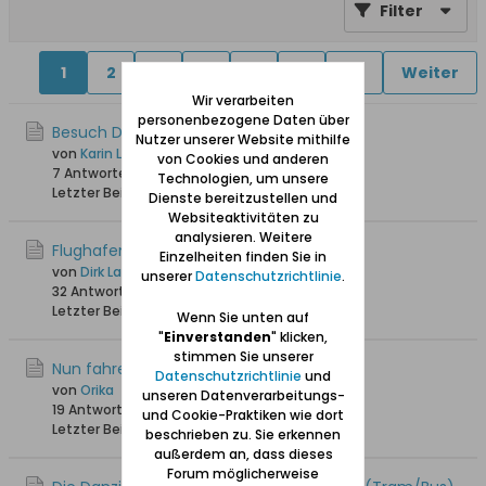
Filter
1
2
4
5
6
11
30
Weiter
Wir verarbeiten
personenbezogene Daten über
Besuch Danziger Staatsarchiv
Nutzer unserer Website mithilfe
von
Karin Langereih
von Cookies und anderen
7 Antworten
6.737 Hits
0 Likes
Technologien, um unsere
Letzter Beitrag
05.04.2026, 09:56
Dienste bereitzustellen und
Websiteaktivitäten zu
analysieren. Weitere
Flughafen
Einzelheiten finden Sie in
von
Dirk Lange
unserer
Datenschutzrichtlinie
.
32 Antworten
32.144 Hits
0 Likes
Letzter Beitrag
08.10.2025, 12:17
Wenn Sie unten auf
"
Einverstanden
" klicken,
stimmen Sie unserer
Nun fahre ich auch bald nach Danzig :-)
Datenschutzrichtlinie
und
von
Orika
unseren Datenverarbeitungs-
19 Antworten
5.473 Hits
0 Likes
und Cookie-Praktiken wie dort
Letzter Beitrag
12.06.2025, 15:24
beschrieben zu. Sie erkennen
außerdem an, dass dieses
Forum möglicherweise