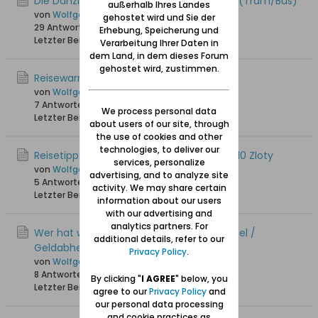
Die Danziger öffentlichen Verkehrsmittel (Tram/Bus)
außerhalb Ihres Landes
von
Wolfgang
gehostet wird und Sie der
29 Antworten
36.468 Hits
0 Likes
Erhebung, Speicherung und
Letzter Beitrag
25.05.2025, 18:27
Verarbeitung Ihrer Daten in
dem Land, in dem dieses Forum
gehostet wird, zustimmen.
Reisewarnung / Fotografierverbot
von
Wolfgang
7 Antworten
2.778 Hits
0 Likes
We process personal data
Letzter Beitrag
15.05.2025, 18:18
about users of our site, through
the use of cookies and other
technologies, to deliver our
Reisetipp: Halbjahres-Seniorentickets für 10 Zloty
services, personalize
von
Wolfgang
advertising, and to analyze site
5 Antworten
3.053 Hits
0 Likes
activity. We may share certain
Letzter Beitrag
05.11.2024, 11:38
information about our users
with our advertising and
analytics partners. For
Wer hat weitere Tipps zum Bargeldwechsel /
additional details, refer to our
Geldabheben / Bezahlen
Privacy Policy
.
von
Wolfgang
8 Antworten
8.997 Hits
0 Likes
By clicking "
I AGREE
" below, you
Letzter Beitrag
29.08.2024, 21:03
agree to our
Privacy Policy
and
our personal data processing
and cookie practices as