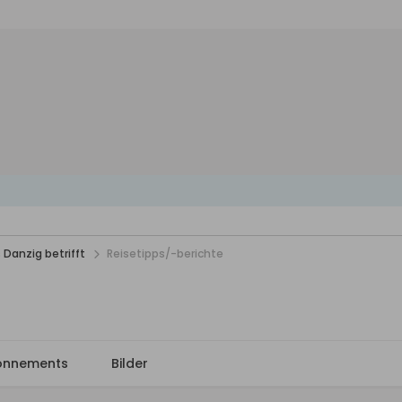
 Danzig betrifft
Reisetipps/-berichte
onnements
Bilder