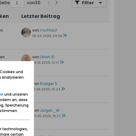
Seite
von
30
Filter
iken
Letzter Beitrag
en
von
mottlau1
05.04.2026, 09:56
ten
von
Ulrich 31
08.10.2025, 12:17
 Cookies und
 analysieren.
ten
von
Rüdiger S.
12.06.2025, 15:24
ie
und unseren
erdem an, dass
ng, Speicherung
ten
von
Jürgen_W
zustimmen.
s
25.05.2025, 18:27
r technologies,
share certain