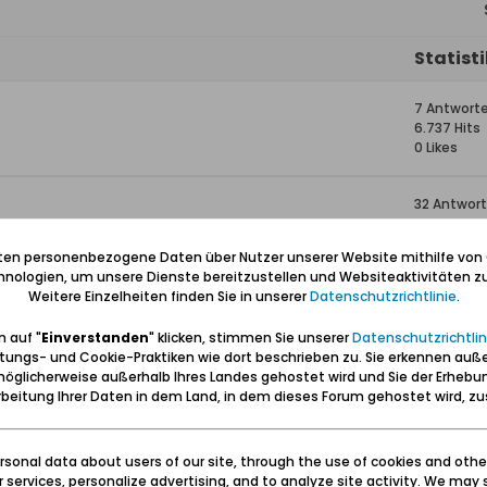
Statist
7 Antwort
6.737 Hits
0 Likes
32 Antwor
32.141 Hits
0 Likes
iten personenbezogene Daten über Nutzer unserer Website mithilfe von
nologien, um unsere Dienste bereitzustellen und Websiteaktivitäten zu
Weitere Einzelheiten finden Sie in unserer
Datenschutzrichtlinie
.
19 Antwor
5.473 Hits
 auf "
Einverstanden
" klicken, stimmen Sie unserer
Datenschutzrichtlin
0 Likes
tungs- und Cookie-Praktiken wie dort beschrieben zu. Sie erkennen auß
öglicherweise außerhalb Ihres Landes gehostet wird und Sie der Erhebu
ram/Bus)
29 Antwor
beitung Ihrer Daten in dem Land, in dem dieses Forum gehostet wird, 
36.468 Hit
0 Likes
sonal data about users of our site, through the use of cookies and othe
ur services, personalize advertising, and to analyze site activity. We may 