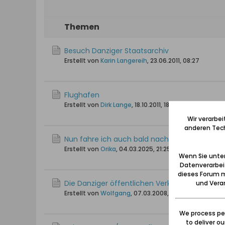
Themen
Besuch Danziger Staatsarchiv
Erstellt von
Karin Langereih
,
23.06.2011, 08:27
Flughafen
Erstellt von
Dirk Lange
,
18.10.2011, 18:58
Wir verarbe
anderen Tech
Nun fahre ich auch bald nach Danzig :-)
Erstellt von
Orika
,
04.03.2025, 21:25
Wenn Sie unten
Datenverarbei
dieses Forum m
Die Danziger öffentlichen Verkehrsmittel (T
und Verar
Erstellt von
Wolfgang
,
07.03.2008, 21:06
We process per
to deliver o