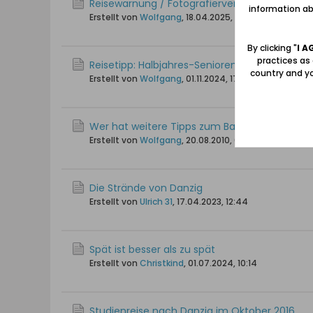
Reisewarnung / Fotografierverbot
information abo
Erstellt von
Wolfgang
,
18.04.2025, 11:14
By clicking "
I A
practices as
Reisetipp: Halbjahres-Seniorentickets für 10 Zl
country and yo
Erstellt von
Wolfgang
,
01.11.2024, 17:30
Wer hat weitere Tipps zum Bargeldwechsel /
Erstellt von
Wolfgang
,
20.08.2010, 09:21
Die Strände von Danzig
Erstellt von
Ulrich 31
,
17.04.2023, 12:44
Spät ist besser als zu spät
Erstellt von
Christkind
,
01.07.2024, 10:14
Studienreise nach Danzig im Oktober 2016