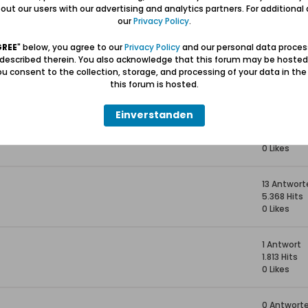
7 Antwort
ut our users with our advertising and analytics partners. For additional d
2.778 Hits
our
Privacy Policy
.
0 Likes
GREE
" below, you agree to our
Privacy Policy
and our personal data proces
 described therein. You also acknowledge that this forum may be hosted
oty
5 Antwort
u consent to the collection, storage, and processing of your data in th
3.053 Hits
this forum is hosted.
0 Likes
Einverstanden
 Geldabheben / Bezahlen
8 Antwort
8.997 Hits
0 Likes
13 Antwort
5.368 Hits
0 Likes
1 Antwort
1.813 Hits
0 Likes
0 Antwort