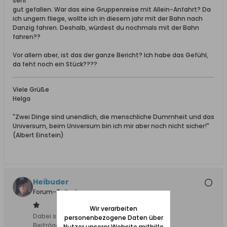
sehr
gut gefallen. War das eine Gruppenreise mit Allein-Anfahrt? Da
ich ungern fliege, wollte ich in diesem jahr mit der Bahn nach
Danzig fahren. Deshalb, würdest du nochmals mit der Bahn
fahren??
Vor allem aber, ist das der ganze Bericht? Ich habe das Gefühl,
da feht noch ein Stück????
Viele Grüße
Helga
"Zwei Dinge sind unendlich, die menschliche Dummheit und das
Universum, beim Universum bin ich mir aber noch nicht sicher!"
(Albert Einstein)
Heibuder
Forum-Teilnehmer
Wir verarbeiten
Dabei seit:
10.02.2008
personenbezogene Daten über
Beiträge:
751
Nutzer unserer Website mithilfe