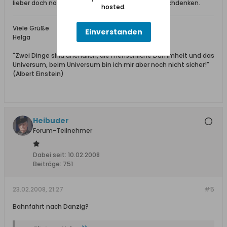
lieber doch nochmal energisch über einen Flug nachdenken.
hosted.
Viele Grüße
Einverstanden
Helga
"Zwei Dinge sind unendlich, die menschliche Dummheit und das
Universum, beim Universum bin ich mir aber noch nicht sicher!"
(Albert Einstein)
Heibuder
Forum-Teilnehmer
Dabei seit:
10.02.2008
Beiträge:
751
23.02.2008, 21:27
#5
Bahnfahrt nach Danzig?