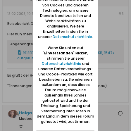
von Cookies und anderen
Technologien, um unsere
13.02.2008, 10:54
#3
Dienste bereitzustellen und
Websiteaktivitäten zu
Reisebericht Danzig 2007
analysieren. Weitere
Einzelheiten finden Sie in
Hier nun mein Reisebericht als Ganzes!
unserer
Datenschutzrichtlinie
.
Angehängte Dateien
Wenn Sie unten auf
REISEBERICHT- WL-Danzig-2007.pdf
(76,0 KB, 1547x
"
Einverstanden
" klicken,
aufgerufen)
stimmen Sie unserer
Datenschutzrichtlinie
und
unseren Datenverarbeitungs-
und Cookie-Praktiken wie dort
Es grüßt der Heibuder!
beschrieben zu. Sie erkennen
außerdem an, dass dieses
"Erinnerungen sind Wärmflaschen fürs Herz." (R.Fernau)
Forum möglicherweise
außerhalb Ihres Landes
gehostet wird und Sie der
Erhebung, Speicherung und
Verarbeitung Ihrer Daten in
Helga +, Ehrenmitglied
dem Land, in dem dieses Forum
Moderatorin
gehostet wird, zustimmen.