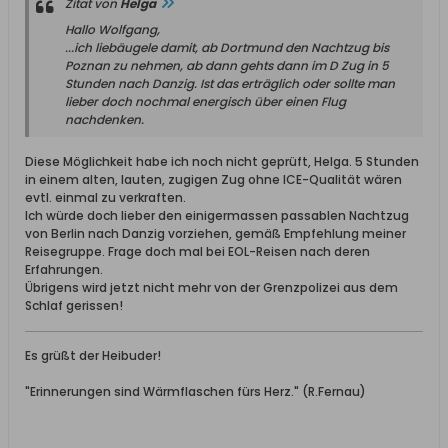
Zitat von
Helga
Hallo Wolfgang,
...ich liebäugele damit, ab Dortmund den Nachtzug bis
Poznan zu nehmen, ab dann gehts dann im D Zug in 5
Stunden nach Danzig. Ist das erträglich oder sollte man
lieber doch nochmal energisch über einen Flug
nachdenken.
Diese Möglichkeit habe ich noch nicht geprüft, Helga. 5 Stunden
in einem alten, lauten, zugigen Zug ohne ICE-Qualität wären
evtl. einmal zu verkraften.
Ich würde doch lieber den einigermassen passablen Nachtzug
von Berlin nach Danzig vorziehen, gemäß Empfehlung meiner
Reisegruppe. Frage doch mal bei EOL-Reisen nach deren
Erfahrungen.
Übrigens wird jetzt nicht mehr von der Grenzpolizei aus dem
Schlaf gerissen!
Es grüßt der Heibuder!
"Erinnerungen sind Wärmflaschen fürs Herz." (R.Fernau)