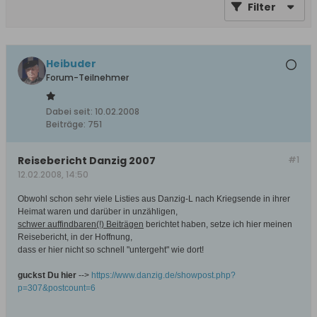
Filter
Heibuder
Forum-Teilnehmer
Dabei seit:
10.02.2008
Beiträge:
751
Reisebericht Danzig 2007
#1
12.02.2008, 14:50
Obwohl schon sehr viele Listies aus Danzig-L nach Kriegsende in ihrer
Heimat waren und darüber in unzähligen,
schwer auffindbaren(!) Beiträgen
berichtet haben, setze ich hier meinen
Reisebericht, in der Hoffnung,
dass er hier nicht so schnell "untergeht" wie dort!
guckst Du hier
-->
https://www.danzig.de/showpost.php?
p=307&postcount=6