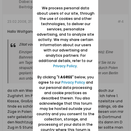
Dabei seit:
10.02.2008
Beiträge:
1948
We process personal data
about users of our site, through
the use of cookies and other
23.02.2008, 21:10
#4
technologies, to deliver our
services, personalize
Hallo Wolfgang,
advertising, and to analyze site
activity. We may share certain
Zitat von
Heibuder
information about our users
with our advertising and
Einziger Wermutstropfen (jedoch wichtige Erkenntnis): Eine
analytics partners. For
Bahnreise
additional details, refer to our
am Tage durch Polen ist (noch) nicht zu empfehlen! Sie ist zu
Privacy Policy
.
strapaziös und zeitraubend. Wenn eine Bahnfahrt durch
Polen
geplant ist, dann ist eine Nachtfahrt im Schlafwagen von Berlin
By clicking "
I AGREE
" below, you
aus unbedingt vorzuziehen!
agree to our
Privacy Policy
and
our personal data processing
da ich ein Weichei und Schisser bin, tendiere ich ja doch zur
and cookie practices as
Zugfahrt. Im Prinzip bin ich ein Gerne-Bahn-Fahrer. Ich fahre 1.
described therein. You also
Klasse, Großraumwagen, reserviere einen dieser Einzelsitze und
acknowledge that this forum
finde es schön und auch bequem. Die Frage ist allerdings, ob die
may be hosted outside your
Züge in Polen ähnlich bequem sind, vor allem auf diesen von mir
country and you consent to the
sehr geliebten Einzelsitzen. ich liebäugele damit, ab Dortmund
collection, storage, and
den Nachtzug bis Poznan zu nehmen, ab dann gehts dann im D
processing of your data in the
Zug in 5 Stunden nach Danzig. Ist das erträglich oder sollte man
country where this forum is