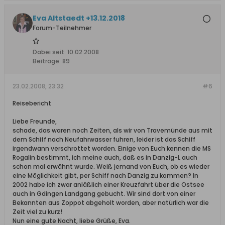
Eva Altstaedt +13.12.2018
Forum-Teilnehmer
Dabei seit:
10.02.2008
Beiträge:
89
23.02.2008, 23:32
#6
Reisebericht
Liebe Freunde,
schade, das waren noch Zeiten, als wir von Travemünde aus mit
dem Schiff nach Neufahrwasser fuhren, leider ist das Schiff
irgendwann verschrottet worden. Einige von Euch kennen die MS
Rogalin bestimmt, ich meine auch, daß es in Danzig-L auch
schon mal erwähnt wurde. Weiß jemand von Euch, ob es wieder
eine Möglichkeit gibt, per Schiff nach Danzig zu kommen? In
2002 habe ich zwar anläßlich einer Kreuzfahrt über die Ostsee
auch in Gdingen Landgang gebucht. Wir sind dort von einer
Bekannten aus Zoppot abgeholt worden, aber natürlich war die
Zeit viel zu kurz!
Nun eine gute Nacht, liebe Grüße, Eva.