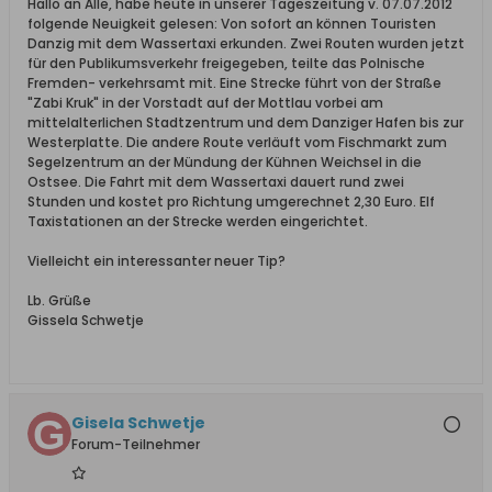
Hallo an Alle, habe heute in unserer Tageszeitung v. 07.07.2012
folgende Neuigkeit gelesen: Von sofort an können Touristen
Danzig mit dem Wassertaxi erkunden. Zwei Routen wurden jetzt
für den Publikumsverkehr freigegeben, teilte das Polnische
Fremden- verkehrsamt mit. Eine Strecke führt von der Straße
"Zabi Kruk" in der Vorstadt auf der Mottlau vorbei am
mittelalterlichen Stadtzentrum und dem Danziger Hafen bis zur
Westerplatte. Die andere Route verläuft vom Fischmarkt zum
Segelzentrum an der Mündung der Kühnen Weichsel in die
Ostsee. Die Fahrt mit dem Wassertaxi dauert rund zwei
Stunden und kostet pro Richtung umgerechnet 2,30 Euro. Elf
Taxistationen an der Strecke werden eingerichtet.
Vielleicht ein interessanter neuer Tip?
Lb. Grüße
Gissela Schwetje
Gisela Schwetje
Forum-Teilnehmer