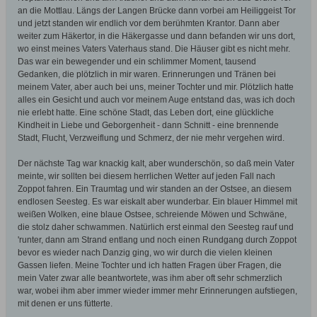
an die Mottlau. Längs der Langen Brücke dann vorbei am Heiliggeist Tor
und jetzt standen wir endlich vor dem berühmten Krantor. Dann aber
weiter zum Häkertor, in die Häkergasse und dann befanden wir uns dort,
wo einst meines Vaters Vaterhaus stand. Die Häuser gibt es nicht mehr.
Das war ein bewegender und ein schlimmer Moment, tausend
Gedanken, die plötzlich in mir waren. Erinnerungen und Tränen bei
meinem Vater, aber auch bei uns, meiner Tochter und mir. Plötzlich hatte
alles ein Gesicht und auch vor meinem Auge entstand das, was ich doch
nie erlebt hatte. Eine schöne Stadt, das Leben dort, eine glückliche
Kindheit in Liebe und Geborgenheit - dann Schnitt - eine brennende
Stadt, Flucht, Verzweiflung und Schmerz, der nie mehr vergehen wird.
Der nächste Tag war knackig kalt, aber wunderschön, so daß mein Vater
meinte, wir sollten bei diesem herrlichen Wetter auf jeden Fall nach
Zoppot fahren. Ein Traumtag und wir standen an der Ostsee, an diesem
endlosen Seesteg. Es war eiskalt aber wunderbar. Ein blauer Himmel mit
weißen Wolken, eine blaue Ostsee, schreiende Möwen und Schwäne,
die stolz daher schwammen. Natürlich erst einmal den Seesteg rauf und
'runter, dann am Strand entlang und noch einen Rundgang durch Zoppot
bevor es wieder nach Danzig ging, wo wir durch die vielen kleinen
Gassen liefen. Meine Tochter und ich hatten Fragen über Fragen, die
mein Vater zwar alle beantwortete, was ihm aber oft sehr schmerzlich
war, wobei ihm aber immer wieder immer mehr Erinnerungen aufstiegen,
mit denen er uns fütterte.