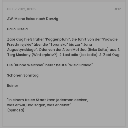
08.07.2012, 10:05
#12
AW: Meine Reise nach Danzig
Hallo Gisela,
Zabi Krug hieß früher "Poggenpfuhl". Sie führt von der "Podwale
Przedmiejskie" über die "Torunska" bis zur " Jana
Augustynskiego". Oder von der Alten Mottlau (linke Seite) aus: 1.
Targ Maslany (Winterplatz?), 2. Lastadia (Lastadie), 3. Zabi Krug.
Die "Kühne Weichsel" heißt heute "Wisla Smiala".
Schönen Sonntag
Rainer
"In einem freien Staat kann jederman denken,
was er will, und sagen, was er denkt"
(Spinoza)