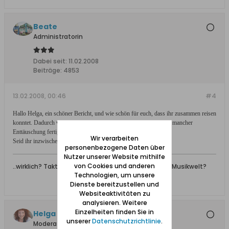
Beate
Administratorin
Dabei seit:
11.02.2008
Beiträge:
4853
13.02.2008, 00:46
#4
Hallo Helga, ein schöner Bericht, und wie schön für euch, dass ihr zusammen reisen
konntet. Dadurch war es sicher für deinen Vater auch leichter, mit mancher
Enttäuschung fertig zu werden.
Wir verarbeiten
Seid ihr inzwischen noch mal in Danzig gewesen?
personenbezogene Daten über
Nutzer unserer Website mithilfe
von Cookies und anderen
..wirklich? Taktgefühl ist nicht nur ein Begriff in der Musikwelt?
Technologien, um unsere
Dienste bereitzustellen und
Websiteaktivitäten zu
analysieren. Weitere
Einzelheiten finden Sie in
Helga +, Ehrenmitglied
unserer
Datenschutzrichtlinie
.
Moderatorin