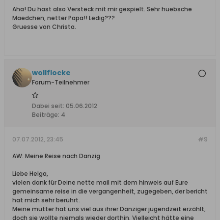
Aha! Du hast also Versteck mit mir gespielt. Sehr huebsche
Maedchen, netter Papa!! Ledig???
Gruesse von Christa.
wollflocke
Forum-Teilnehmer
Dabei seit:
05.06.2012
Beiträge:
4
07.07.2012, 23:45
#9
AW: Meine Reise nach Danzig
Liebe Helga,
vielen dank für Deine nette mail mit dem hinweis auf Eure
gemeinsame reise in die vergangenheit, zugegeben, der bericht
hat mich sehr berührt.
Meine mutter hat uns viel aus ihrer Danziger jugendzeit erzählt,
doch sie wollte niemals wieder dorthin. Vielleicht hätte eine