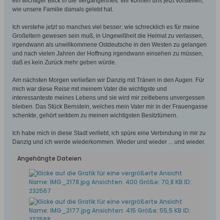
ein wichtiger Blick in die Vergangenheit. Wir können uns jetzt vorstellen,
wie unsere Familie damals gelebt hat.
Ich verstehe jetzt so manches viel besser; wie schrecklich es für meine
Großeltern gewesen sein muß, in Ungewißheit die Heimat zu verlassen,
irgendwann als unwillkommene Ostdeutsche in den Westen zu gelangen
und nach vielen Jahren der Hoffnung irgendwann einsehen zu müssen,
daß es kein Zurück mehr geben würde.
Am nächsten Morgen verließen wir Danzig mit Tränen in den Augen. Für
mich war diese Reise mit meinem Vater die wichtigste und
interessanteste meines Lebens und sie wird mir zeitlebens unvergessen
bleiben. Das Stück Bernstein, welches mein Vater mir in der Frauengasse
schenkte, gehört seitdem zu meinen wichtigsten Besitztümern.
Ich habe mich in diese Stadt verliebt, ich spüre eine Verbindung in mir zu
Danzig und ich werde wiederkommen. Wieder und wieder ... und wieder.
Angehängte Dateien