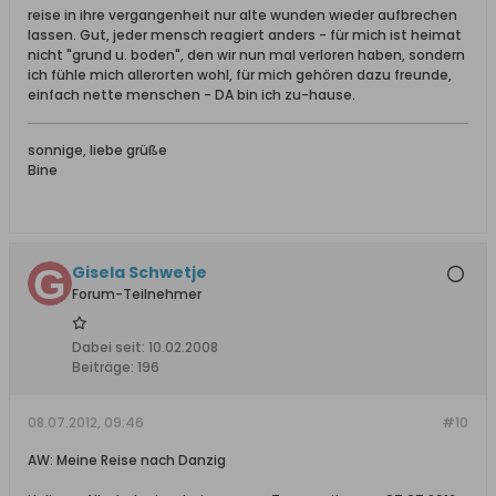
reise in ihre vergangenheit nur alte wunden wieder aufbrechen
lassen. Gut, jeder mensch reagiert anders - für mich ist heimat
nicht "grund u. boden", den wir nun mal verloren haben, sondern
ich fühle mich allerorten wohl, für mich gehören dazu freunde,
einfach nette menschen - DA bin ich zu-hause.
sonnige, liebe grüße
Bine
Gisela Schwetje
Forum-Teilnehmer
Dabei seit:
10.02.2008
Beiträge:
196
08.07.2012, 09:46
#10
AW: Meine Reise nach Danzig