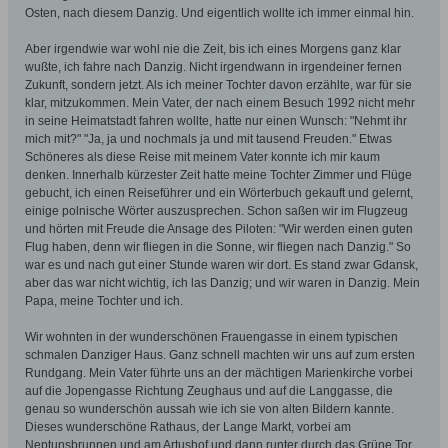
Osten, nach diesem Danzig. Und eigentlich wollte ich immer einmal hin.
Aber irgendwie war wohl nie die Zeit, bis ich eines Morgens ganz klar
wußte, ich fahre nach Danzig. Nicht irgendwann in irgendeiner fernen
Zukunft, sondern jetzt. Als ich meiner Tochter davon erzählte, war für sie
klar, mitzukommen. Mein Vater, der nach einem Besuch 1992 nicht mehr
in seine Heimatstadt fahren wollte, hatte nur einen Wunsch: "Nehmt ihr
mich mit?" "Ja, ja und nochmals ja und mit tausend Freuden." Etwas
Schöneres als diese Reise mit meinem Vater konnte ich mir kaum
denken. Innerhalb kürzester Zeit hatte meine Tochter Zimmer und Flüge
gebucht, ich einen Reiseführer und ein Wörterbuch gekauft und gelernt,
einige polnische Wörter auszusprechen. Schon saßen wir im Flugzeug
und hörten mit Freude die Ansage des Piloten: "Wir werden einen guten
Flug haben, denn wir fliegen in die Sonne, wir fliegen nach Danzig." So
war es und nach gut einer Stunde waren wir dort. Es stand zwar Gdansk,
aber das war nicht wichtig, ich las Danzig; und wir waren in Danzig. Mein
Papa, meine Tochter und ich.
Wir wohnten in der wunderschönen Frauengasse in einem typischen
schmalen Danziger Haus. Ganz schnell machten wir uns auf zum ersten
Rundgang. Mein Vater führte uns an der mächtigen Marienkirche vorbei
auf die Jopengasse Richtung Zeughaus und auf die Langgasse, die
genau so wunderschön aussah wie ich sie von alten Bildern kannte.
Dieses wunderschöne Rathaus, der Lange Markt, vorbei am
Neptunsbrunnen und am Artushof und dann runter durch das Grüne Tor