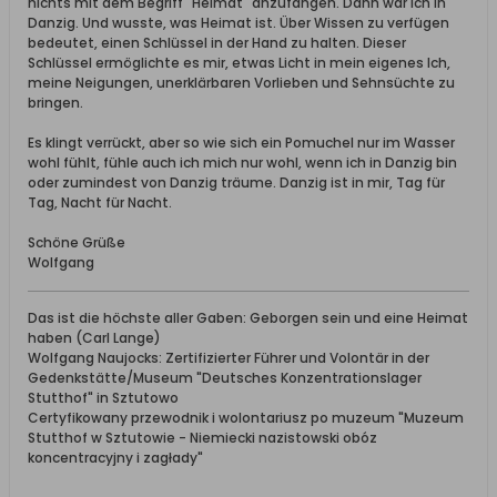
nichts mit dem Begriff "Heimat" anzufangen. Dann war ich in
Danzig. Und wusste, was Heimat ist. Über Wissen zu verfügen
bedeutet, einen Schlüssel in der Hand zu halten. Dieser
Schlüssel ermöglichte es mir, etwas Licht in mein eigenes Ich,
meine Neigungen, unerklärbaren Vorlieben und Sehnsüchte zu
bringen.
Es klingt verrückt, aber so wie sich ein Pomuchel nur im Wasser
wohl fühlt, fühle auch ich mich nur wohl, wenn ich in Danzig bin
oder zumindest von Danzig träume. Danzig ist in mir, Tag für
Tag, Nacht für Nacht.
Schöne Grüße
Wolfgang
Das ist die höchste aller Gaben: Geborgen sein und eine Heimat
haben (Carl Lange)
Wolfgang Naujocks: Zertifizierter Führer und Volontär in der
Gedenkstätte/Museum "Deutsches Konzentrationslager
Stutthof" in Sztutowo
Certyfikowany przewodnik i wolontariusz po muzeum "Muzeum
Stutthof w Sztutowie - Niemiecki nazistowski obóz
koncentracyjny i zagłady"