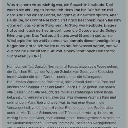
Was meinem Vater wichtig war, ein Besuch in Heubude. Dort
waren sie als Jungen immer mit dem Rad hin. Wir fuhren mit
dem Taxi und einem Fahrer, der ganz gut deutsch sprach. Aber
Heubude, das kannte er nicht. Erst nach Beschreibungen fiel ihm
dann ein, das könnte Stogi sein. Ja Stogi war Heubude. Einiges
hatte sich auch dort verändert, aber die Ostsee war da. Selige
Erinnerungen. Das Taxi brachte uns zwei Stunden später zur
Westerplatte. Ich wollte sehen, wo damals dieser unselige Krieg
begonnen hatte. Ich wollte auch Neufahrwasser sehen, von wo
aus meine Großeltern 1945 mit einem Schiff nach Dänemark
flüchteten.[/FONT]
Nur noch ein Tag Danzig. Noch einmal Papas altvertraute Wege gehen,
die täglichen Gänge, der Weg zur Schule, zum Sport, zum Bootssteg,
immer wieder die alten Gassen, noch einmal die Häkergasse,
Brausendes Wasser und Fischmarkt, noch einmal durch alle Tore und
abends noch einmal längs der Mottlau nach Hause gehen. Wir haben
alle Gassen und Orte besucht, die mir aus Erzählungen schon lange
bekannt und vertraut waren, alles das, was meinem Vater als Kind und
sehr jungem Mann lieb und teuer war. Es war eine Reise in die
Vergangenheit, verbunden mit vielen Erinnerungen und Freude aber
auch mit viel Trauer, Schmerzen und Tränen, aber wichtig. Ich denke,
wichtig für meinen Vater, noch einmal in der Heimat gewesen zu sein und
sie wiederzuerkennen. Für mich und meine Tochter als Nachgeborene