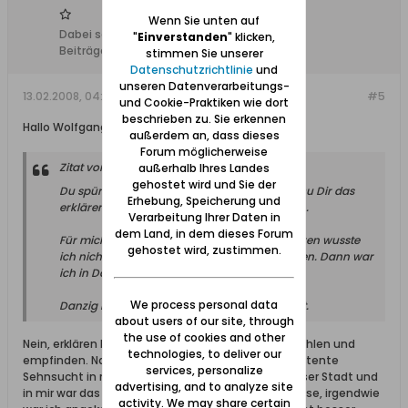
Wenn Sie unten auf
Dabei seit:
10.02.2008
"
Einverstanden
" klicken,
Beiträge:
1948
stimmen Sie unserer
Datenschutzrichtlinie
und
unseren Datenverarbeitungs-
13.02.2008, 04:22
#5
und Cookie-Praktiken wie dort
beschrieben zu. Sie erkennen
Hallo Wolfgang,
außerdem an, dass dieses
Forum möglicherweise
Zitat von
Wolfgang
außerhalb Ihres Landes
gehostet wird und Sie der
Du spürst Verbundenheit zu Danzig. Kannst Du Dir das
Erhebung, Speicherung und
erklären, ist das für Dich nachvollziehbar?........
Verarbeitung Ihrer Daten in
dem Land, in dem dieses Forum
Für mich ist Danzig Heimat. Bis vor ca. 15 Jahren wusste
gehostet wird, zustimmen.
ich nichts mit dem Begriff "Heimat" anzufangen. Dann war
ich in Danzig......
We process personal data
Danzig ist in mir, Tag für Tag, Nacht für Nacht.
about users of our site, through
the use of cookies and other
Nein, erklären kann ich das nicht. Ich kann es nur fühlen und
technologies, to deliver our
empfinden. Nachdem Zeit meines Lebens diese latente
services, personalize
Sehnsucht in mir war, stand ich dann plötzlich dieser Stadt und
advertising, and to analyze site
in mir war das Gefühl, in dieser Stadt bin ich zuhause, irgendwie
activity. We may share certain