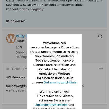
Certyfikowany przewodnik i wolontariusz po muzeum "Muzeum
Stutthof w Sztutowie - Niemiecki nazistowski obóz
koncentracyjny i zagłady"
Stichworte:
-
Willy Gohl
Forum-Teilnehmer
Wir verarbeiten
personenbezogene Daten über
Nutzer unserer Website mithilfe
Dabei seit:
18.03.2011
von Cookies und anderen
Beiträge:
84
Technologien, um unsere
Dienste bereitzustellen und
18.04.2025, 17:35
#2
Websiteaktivitäten zu
analysieren. Weitere
AW: Reisewarnung / Fotografierverbot
Einzelheiten finden Sie in
unserer
Datenschutzrichtlinie
.
Hallo Wolfgang, das werde ich meinen Mitreisenden
weitergeben. Danke Dir. Willy
Wenn Sie unten auf
"
Einverstanden
" klicken,
stimmen Sie unserer
Datenschutzrichtlinie
und