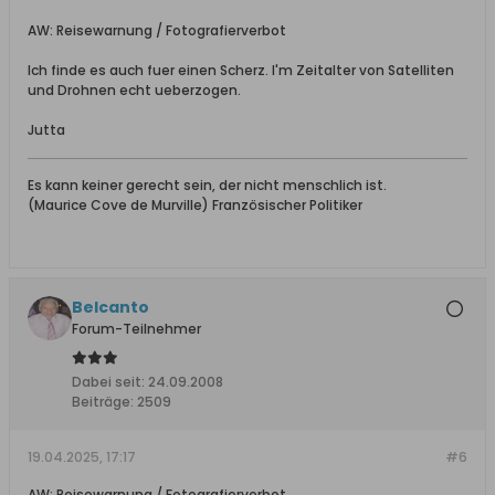
AW: Reisewarnung / Fotografierverbot
Ich finde es auch fuer einen Scherz. I'm Zeitalter von Satelliten
und Drohnen echt ueberzogen.
Jutta
Es kann keiner gerecht sein, der nicht menschlich ist.
(Maurice Cove de Murville) Französischer Politiker
Belcanto
Forum-Teilnehmer
Dabei seit:
24.09.2008
Beiträge:
2509
19.04.2025, 17:17
#6
AW: Reisewarnung / Fotografierverbot