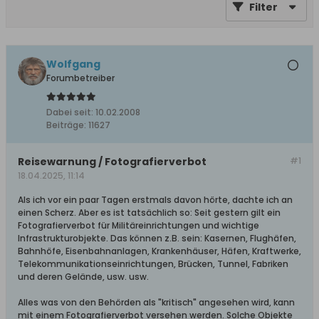
Filter
Wolfgang
Forumbetreiber
Dabei seit:
10.02.2008
Beiträge:
11627
Reisewarnung / Fotografierverbot
#1
18.04.2025, 11:14
Als ich vor ein paar Tagen erstmals davon hörte, dachte ich an
einen Scherz. Aber es ist tatsächlich so: Seit gestern gilt ein
Fotografierverbot für Militäreinrichtungen und wichtige
Infrastrukturobjekte. Das können z.B. sein: Kasernen, Flughäfen,
Bahnhöfe, Eisenbahnanlagen, Krankenhäuser, Häfen, Kraftwerke,
Telekommunikationseinrichtungen, Brücken, Tunnel, Fabriken
und deren Gelände, usw. usw.
Alles was von den Behörden als "kritisch" angesehen wird, kann
mit einem Fotografierverbot versehen werden. Solche Objekte