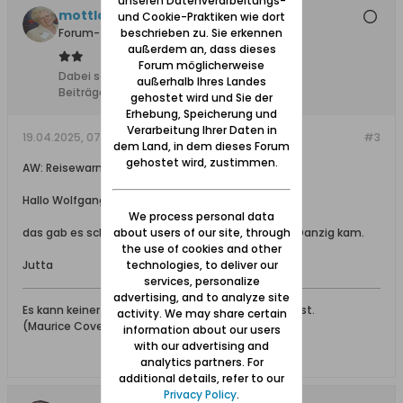
unseren Datenverarbeitungs-
mottlau1
und Cookie-Praktiken wie dort
Forum-Teilnehmer
beschrieben zu. Sie erkennen
außerdem an, dass dieses
Forum möglicherweise
Dabei seit:
11.02.2008
außerhalb Ihres Landes
Beiträge:
1736
gehostet wird und Sie der
Erhebung, Speicherung und
Verarbeitung Ihrer Daten in
19.04.2025, 07:31
#3
dem Land, in dem dieses Forum
gehostet wird, zustimmen.
AW: Reisewarnung / Fotografierverbot
Hallo Wolfgang,
We process personal data
das gab es schon als ich 1978 das erste Mal nach Danzig kam.
about users of our site, through
the use of cookies and other
Jutta
technologies, to deliver our
services, personalize
advertising, and to analyze site
Es kann keiner gerecht sein, der nicht menschlich ist.
activity. We may share certain
(Maurice Cove de Murville) Französischer Politiker
information about our users
with our advertising and
analytics partners. For
additional details, refer to our
Privacy Policy
.