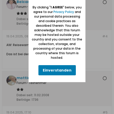
Belcanto
Forum-Teilnehmer
By clicking "
I AGREE
" below, you
agree to our
Privacy Policy
and
our personal data processing
Dabei seit:
24.09.2008
and cookie practices as
Beiträge:
2509
described therein. You also
acknowledge that this forum
may be hosted outside your
19.04.2025, 08:35
#4
country and you consent to the
collection, storage, and
AW: Reisewarnung / Fotografierverbot
processing of your data in the
country where this forum is
Das ist bei der Bundeswehr auch so, schon immer.
hosted.
Einverstanden
mottlau1
Forum-Teilnehmer
Dabei seit:
11.02.2008
Beiträge:
1736
19.04.2025, 17:10
#5