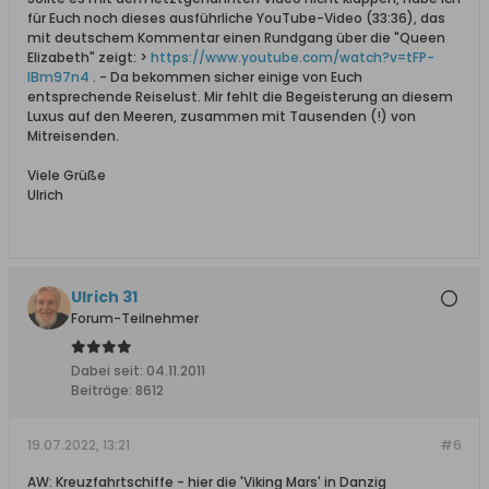
für Euch noch dieses ausführliche YouTube-Video (33:36), das
mit deutschem Kommentar einen Rundgang über die "Queen
Elizabeth" zeigt: >
https://www.youtube.com/watch?v=tFP-
lBm97n4
. - Da bekommen sicher einige von Euch
entsprechende Reiselust. Mir fehlt die Begeisterung an diesem
Luxus auf den Meeren, zusammen mit Tausenden (!) von
Mitreisenden.
Viele Grüße
Ulrich
Ulrich 31
Forum-Teilnehmer
Dabei seit:
04.11.2011
Beiträge:
8612
19.07.2022, 13:21
#6
AW: Kreuzfahrtschiffe - hier die 'Viking Mars' in Danzig