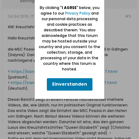
Beiträge:
8612
By clicking "
I AGREE
" below, you
agree to our
Privacy Policy
and
24.04.2019, 17:08
#5
our personal data processing
and cookie practices as
AW: Kreuzfahrtschiffe
described therein. You also
acknowledge that this forum
Hallo Kreuzfahrtschiffe-Freunde,
may be hosted outside your
country and you consent to the
die MSC Poesia eröffnete die Kreuzfahrtsaison 2019 in Gdingen
collection, storage, and
(Gdynia). Darüber berichtet heute trojmiasto.pl, wie
processing of your data in the
nachfolgend verlinkt gezeigt:
country where this forum is
hosted.
>
https://biznes.trojmiasto.pl/MSC-Poe...e-n133877.html
(polnisch),
>
https://translate.google.com/transla...e-n133877.html
Einverstanden
(deutsch).
Dieser Bericht zeigt in einem Fenster nacheinander mehrere
Videos, die, wie üblich, nur im polnischen Original funktionieren.
Das erste Video zeigt die Einfahrt der MSC Poesia in den Hafen
von Gdingen. Nach Ablauf dieses Videos können die weiteren
Videos abgerufen werden. Darunter ist eins, das den ganzen
Luxus des Kreuzfahrtschiffes "Queen Elizabeth" zeigt (Christina
wird wissen, welche "Queen Elizabeth" gezeigt wird). -
Sollte es mit dem letztgenannten Video nicht klappen, habe ich