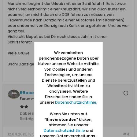
Manchmal beginnt der Urlaub mit einer Schiffsfahrt. Es ist zwar
nicht vergleichbar mit einer Kreuzfahrt, wir sind auch früher ein
paarmal, um nicht durch die DDR fahren zu müssen, von
Travemünde nach Danzig mit einer Autofähre (mit Kabinnen)
oder andermal von Danzig nach Karlskrona gefahren. Und es war
ganz toll.
Vielleicht klappt es bei Dir noch dieses Jahr mit einer
Schiffsfahrt?
Wir verarbeiten
Viele Grüße
personenbezogene Daten über
Nutzer unserer Website mithilfe
Uschi Danziger
von Cookies und anderen
Technologien, um unsere
Dienste bereitzustellen und
Websiteaktivitäten zu
analysieren. Weitere
RRose
Einzelheiten finden Sie in
Forum-Teilnehmer
unserer
Datenschutzrichtlinie
.
Dabei seit:
25.12.2009
Wenn Sie unten auf
Beiträge:
1402
"
Einverstanden
" klicken,
stimmen Sie unserer
Datenschutzrichtlinie
und
12.04.2019, 18:56
#4
unseren Datenverarbeitungs-