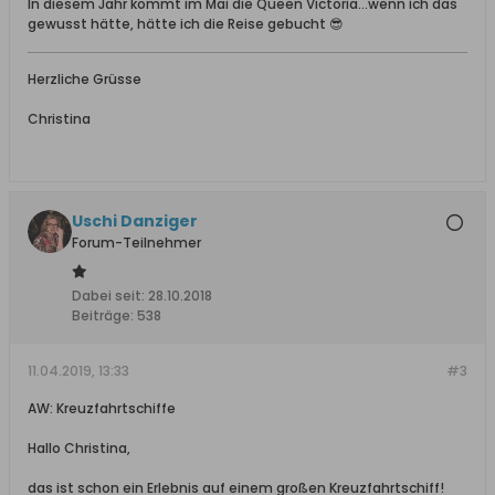
In diesem Jahr kommt im Mai die Queen Victoria...wenn ich das
gewusst hätte, hätte ich die Reise gebucht 😎
Herzliche Grüsse
Christina
Uschi Danziger
Forum-Teilnehmer
Dabei seit:
28.10.2018
Beiträge:
538
11.04.2019, 13:33
#3
AW: Kreuzfahrtschiffe
Hallo Christina,
das ist schon ein Erlebnis auf einem großen Kreuzfahrtschiff!