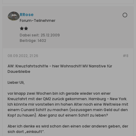
RRose
Forum-Teilnehmer
Dabei seit:
25.12.2009
Beiträge:
1402
08.09.2022, 21:26
#8
AW: Kreuzfahrtschiffe - hier Wohnschiff MV Narrative für
Dauerbleibe
Lieber Uli,
vor knapp zwei Wochen bin ich gerade wieder von einer
Kreuzfahrt mit der QM2 zurück gekommen. Hamburg - New York.
Ich könnte mir vorstellen im hohen Alter noch eine Weltreise mit
einem Cunard Schiff zu machen (sozusagen mein Geld auf den
Kopf zu hauen). Aber ganz auf einem Schiff zu leben?
Aber ich denke es wird schon den einen oder anderen geben, der
sich dort „einkauft“.