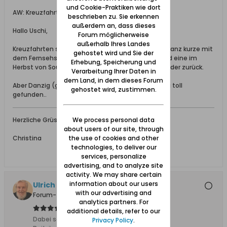
und Cookie-Praktiken wie dort
AW: Kreuzfahrtschiffe
beschrieben zu. Sie erkennen
außerdem an, dass dieses
Hallo Uschi,
Forum möglicherweise
außerhalb Ihres Landes
Kreuzfahrten stehen ja dieses Jahr noch an. Eine ganz kurze mit
gehostet wird und Sie der
dem Fernsehschiff MS Artania zur Kieler Woche und eine im
Erhebung, Speicherung und
Herbst von Southampton zu den Canaren und wieder zurück.
Verarbeitung Ihrer Daten in
dem Land, in dem dieses Forum
Aber Danzig (generell die Ostsee) hätte ich richtig toll
gehostet wird, zustimmen.
gefunden..
We process personal data
Herzliche Grüsse
about users of our site, through
the use of cookies and other
Christina
technologies, to deliver our
services, personalize
advertising, and to analyze site
activity. We may share certain
information about our users
Ulrich 31
with our advertising and
Forum-Teilnehmer
analytics partners. For
additional details, refer to our
Dabei seit:
04.11.2011
Privacy Policy
.