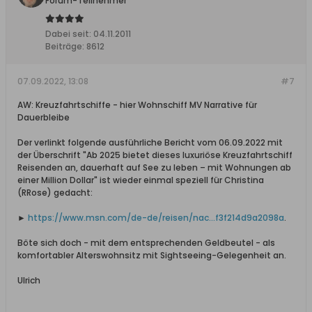
Forum-Teilnehmer
Dabei seit:
04.11.2011
Beiträge:
8612
07.09.2022, 13:08
#7
AW: Kreuzfahrtschiffe - hier Wohnschiff MV Narrative für
Dauerbleibe
Der verlinkt folgende ausführliche Bericht vom 06.09.2022 mit
der Überschrift "Ab 2025 bietet dieses luxuriöse Kreuzfahrtschiff
Reisenden an, dauerhaft auf See zu leben – mit Wohnungen ab
einer Million Dollar" ist wieder einmal speziell für Christina
(RRose) gedacht:
►
https://www.msn.com/de-de/reisen/nac...f3f214d9a2098a
.
Böte sich doch - mit dem entsprechenden Geldbeutel - als
komfortabler Alterswohnsitz mit Sightseeing-Gelegenheit an.
Ulrich