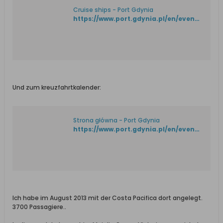
Cruise ships - Port Gdynia
https://www.port.gdynia.pl/en/events/cruise-ships
Und zum kreuzfahrtkalender:
Strona główna - Port Gdynia
https://www.port.gdynia.pl/en/events/cruise-ships/1382-cruise-ships-2019
Ich habe im August 2013 mit der Costa Pacifica dort angelegt.
3700 Passagiere..