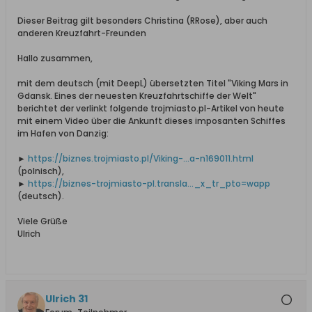
Dieser Beitrag gilt besonders Christina (RRose), aber auch
anderen Kreuzfahrt-Freunden
Hallo zusammen,
mit dem deutsch (mit DeepL) übersetzten Titel "Viking Mars in
Gdansk. Eines der neuesten Kreuzfahrtschiffe der Welt"
berichtet der verlinkt folgende trojmiasto.pl-Artikel von heute
mit einem Video über die Ankunft dieses imposanten Schiffes
im Hafen von Danzig:
►
https://biznes.trojmiasto.pl/Viking-...a-n169011.html
(polnisch),
►
https://biznes-trojmiasto-pl.transla..._x_tr_pto=wapp
(deutsch).
Viele Grüße
Ulrich
Ulrich 31