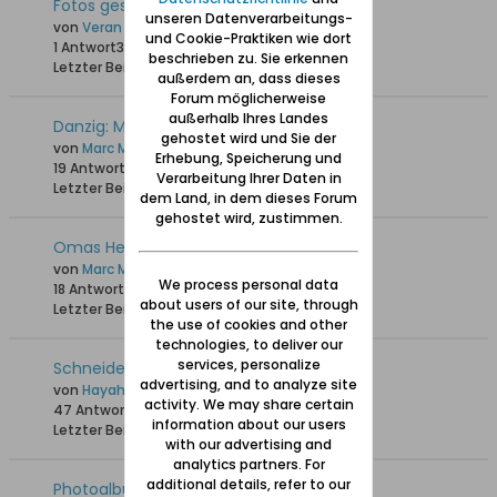
Fotos gesucht Marienburg + Danzig
unseren Datenverarbeitungs-
von
Veran_71
und Cookie-Praktiken wie dort
1 Antwort
3.343 Hits
0 Likes
beschrieben zu. Sie erkennen
Letzter Beitrag
18.03.2024, 14:55
außerdem an, dass dieses
Forum möglicherweise
außerhalb Ihres Landes
Danzig: Museum der Polnischen Post
gehostet wird und Sie der
von
Marc Malbork
Erhebung, Speicherung und
19 Antworten
34.889 Hits
0 Likes
Verarbeitung Ihrer Daten in
Letzter Beitrag
17.08.2022, 19:26
dem Land, in dem dieses Forum
gehostet wird, zustimmen.
Omas Heimat heute
von
Marc Malbork
We process personal data
18 Antworten
36.900 Hits
0 Likes
about users of our site, through
Letzter Beitrag
28.12.2021, 11:15
the use of cookies and other
technologies, to deliver our
services, personalize
Schneidermeister Adolf Ronschke
advertising, and to analyze site
von
Hayahebse
activity. We may share certain
47 Antworten
35.904 Hits
0 Likes
information about our users
Letzter Beitrag
29.11.2019, 07:02
with our advertising and
analytics partners. For
additional details, refer to our
Photoalbum Danzig Juli 2019