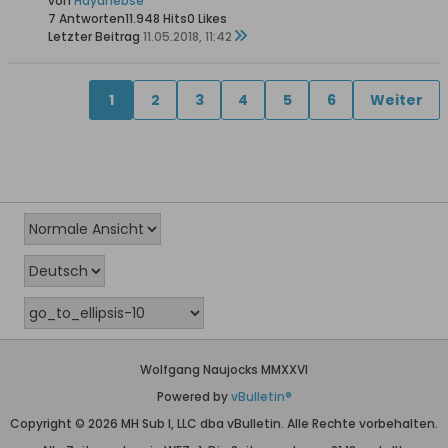
von
Hayahebse
7 Antworten
11.948 Hits
0 Likes
Letzter Beitrag
11.05.2018, 11:42
1
2
3
4
5
6
Weiter
Wolfgang Naujocks MMXXVI
Powered by
vBulletin®
Copyright © 2026 MH Sub I, LLC dba vBulletin. Alle Rechte vorbehalten.