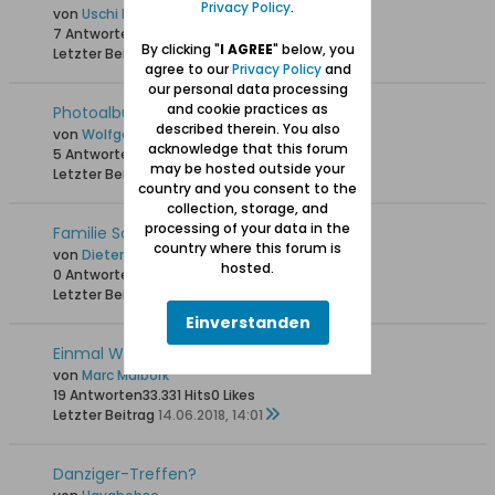
Privacy Policy
.
von
Uschi Danziger
7 Antworten
11.433 Hits
0 Likes
By clicking "
I AGREE
" below, you
Letzter Beitrag
30.10.2019, 23:12
agree to our
Privacy Policy
and
our personal data processing
and cookie practices as
Photoalbum: Adlershorst / Orlowo
described therein. You also
von
Wolfgang
acknowledge that this forum
5 Antworten
23.984 Hits
0 Likes
may be hosted outside your
Letzter Beitrag
06.10.2019, 16:39
country and you consent to the
collection, storage, and
processing of your data in the
Familie Schibblock 1936 Hochzeit Ilse
country where this forum is
von
Dieter schi
hosted.
0 Antworten
14.967 Hits
0 Likes
Letzter Beitrag
23.04.2019, 11:08
Einverstanden
Einmal Westerplatte und zurück
von
Marc Malbork
19 Antworten
33.331 Hits
0 Likes
Letzter Beitrag
14.06.2018, 14:01
Danziger-Treffen?