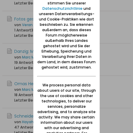
stimmen Sie unserer
Letzter Beitrag
27.04.2026, 22:13
Datenschutzrichtlinie
und
unseren Datenverarbeitungs-
Fotos gesucht Marienburg + Danzig
und Cookie-Praktiken wie dort
beschrieben zu. Sie erkennen
von
Veran_71
außerdem an, dass dieses
1 Antwort
3.343 Hits
0 Likes
Forum möglicherweise
Letzter Beitrag
18.03.2024, 14:55
außerhalb Ihres Landes
gehostet wird und Sie der
Danzig: Museum der Polnischen Post
Erhebung, Speicherung und
Verarbeitung Ihrer Daten in
von
Marc Malbork
dem Land, in dem dieses Forum
19 Antworten
34.890 Hits
0 Likes
gehostet wird, zustimmen.
Letzter Beitrag
17.08.2022, 19:26
Omas Heimat heute
We process personal data
von
Marc Malbork
about users of our site, through
18 Antworten
36.901 Hits
0 Likes
the use of cookies and other
Letzter Beitrag
28.12.2021, 11:15
technologies, to deliver our
services, personalize
advertising, and to analyze site
Schneidermeister Adolf Ronschke
activity. We may share certain
von
Hayahebse
information about our users
47 Antworten
35.906 Hits
0 Likes
with our advertising and
Letzter Beitrag
29.11.2019, 07:02