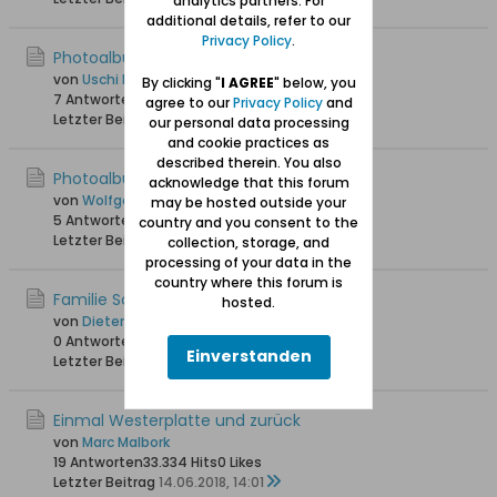
analytics partners. For
additional details, refer to our
Privacy Policy
.
Photoalbum Danzig Juli 2019
von
Uschi Danziger
By clicking "
I AGREE
" below, you
7 Antworten
11.433 Hits
0 Likes
agree to our
Privacy Policy
and
Letzter Beitrag
30.10.2019, 23:12
our personal data processing
and cookie practices as
described therein. You also
Photoalbum: Adlershorst / Orlowo
acknowledge that this forum
von
Wolfgang
may be hosted outside your
5 Antworten
23.985 Hits
0 Likes
country and you consent to the
Letzter Beitrag
06.10.2019, 16:39
collection, storage, and
processing of your data in the
country where this forum is
Familie Schibblock 1936 Hochzeit Ilse
hosted.
von
Dieter schi
0 Antworten
14.967 Hits
0 Likes
Einverstanden
Letzter Beitrag
23.04.2019, 11:08
Einmal Westerplatte und zurück
von
Marc Malbork
19 Antworten
33.334 Hits
0 Likes
Letzter Beitrag
14.06.2018, 14:01