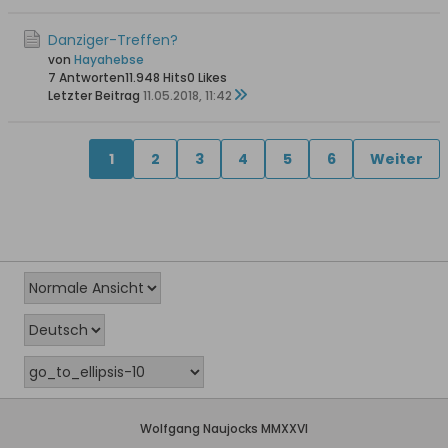
Danziger-Treffen?
von
Hayahebse
7 Antworten
11.948 Hits
0 Likes
Letzter Beitrag
11.05.2018, 11:42
1
2
3
4
5
6
Weiter
Wolfgang Naujocks MMXXVI