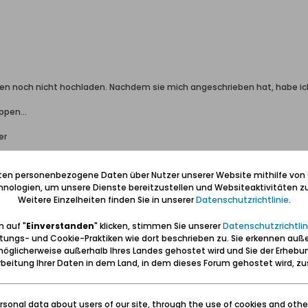
en noch nicht hochladen. Nachdem sie mich angeschrieben hat, habe ich
ppen...
er
iten personenbezogene Daten über Nutzer unserer Website mithilfe von
nologien, um unsere Dienste bereitzustellen und Websiteaktivitäten zu
ben: Geborgen sein und eine Heimat haben (Carl Lange)
Weitere Einzelheiten finden Sie in unserer
Datenschutzrichtlinie
.
erter Führer und Volontär in der Gedenkstätte/Museum "Deutsches Konze
wolontariusz po muzeum "Muzeum Stutthof w Sztutowie - Niemiecki nazis
 auf "
Einverstanden
" klicken, stimmen Sie unserer
Datenschutzrichtlin
tungs- und Cookie-Praktiken wie dort beschrieben zu. Sie erkennen auß
öglicherweise außerhalb Ihres Landes gehostet wird und Sie der Erhebu
beitung Ihrer Daten in dem Land, in dem dieses Forum gehostet wird, 
sonal data about users of our site, through the use of cookies and othe