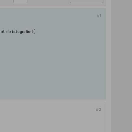
#1
t sie fotografiert )
#2