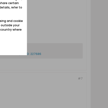
share certain
etails, refer to
sing and cookie
 outside your
e country where
#7