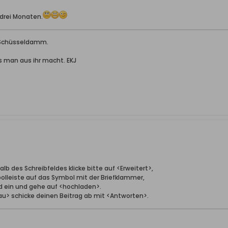
t drei Monaten.
m Schüsseldamm.
s man aus ihr macht. EKJ
lb des Schreibfeldes klicke bitte auf <Erweitert>,
lleiste auf das Symbol mit der Briefklammer,
d ein und gehe auf <hochladen>.
au> schicke deinen Beitrag ab mit <Antworten>.