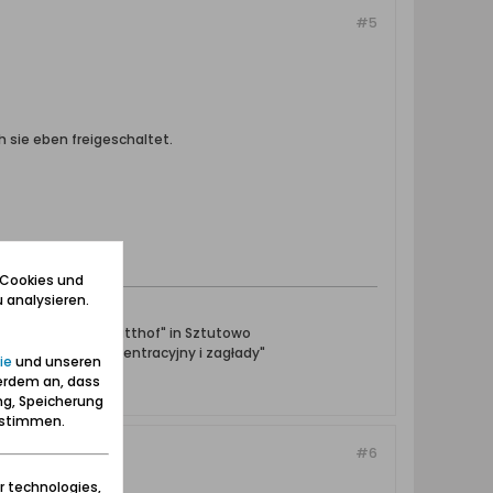
#5
 sie eben freigeschaltet.
 Cookies und
 analysieren.
ntrationslager Stutthof" in Sztutowo
towski obóz koncentracyjny i zagłady"
ie
und unseren
erdem an, dass
ng, Speicherung
zustimmen.
#6
r technologies,