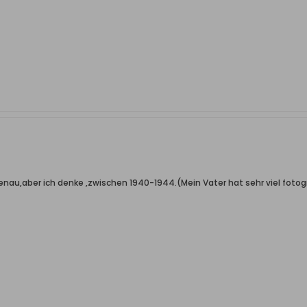
genau,aber ich denke ,zwischen 1940-1944.(Mein Vater hat sehr viel fotogr