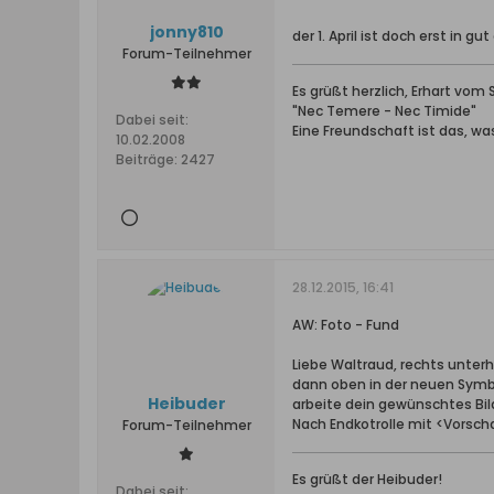
jonny810
der 1. April ist doch erst in gu
Forum-Teilnehmer
Es grüßt herzlich, Erhart vo
"Nec Temere - Nec Timide"
Dabei seit:
Eine Freundschaft ist das, wa
10.02.2008
Beiträge:
2427
28.12.2015, 16:41
AW: Foto - Fund
Liebe Waltraud, rechts unterha
dann oben in der neuen Symbo
Heibuder
arbeite dein gewünschtes Bil
Nach Endkotrolle mit <Vorsch
Forum-Teilnehmer
Es grüßt der Heibuder!
Dabei seit: