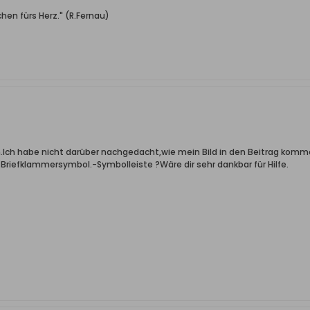
hen fürs Herz." (R.Fernau)
h.Ich habe nicht darüber nachgedacht,wie mein Bild in den Beitrag komme
s Briefklammersymbol.-Symbolleiste ?Wäre dir sehr dankbar für Hilfe.