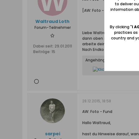
to deliver o
information abo
[AW: Foto - Fund
Waltraud Loth
By clicking "
I A
Forum-Teilnehmer
practices as
Liebe Waltraud, rechts unterha
country and yo
dann oben in der neuen Symbo
arbeite dein gewünschtes Bil
Dabei seit:
29.01.2011
Nach Endkotrolle mit <Vorsch
Beiträge:
15
Angehängte Dateien
28.12.2015, 18:58
AW: Foto - Fund
Hallo Waltraud,
sarpei
hast du Hinweise darauf, wan