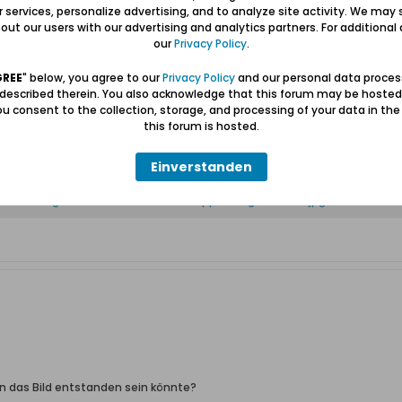
ur services, personalize advertising, and to analyze site activity. We may 
ut our users with our advertising and analytics partners. For additional d
our
Privacy Policy
.
GREE
" below, you agree to our
Privacy Policy
and our personal data proces
 described therein. You also acknowledge that this forum may be hosted
lb des Schreibfeldes klicke bitte auf <Erweitert>,
u consent to the collection, storage, and processing of your data in th
lleiste auf das Symbol mit der Briefklammer,
this forum is hosted.
d ein und gehe auf <hochladen>.
au> schicke deinen Beitrag ab mit <Antworten>.
Einverstanden
n das Bild entstanden sein könnte?