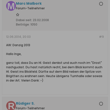
Marc Malbork
Forum-Teilnehmer
Dabei seit:
23.02.2008
Beiträge:
1050
12.06.2014, 20:03
#9
AW: Danzig 2013
Hallo Inge,
ganz toll, dass Du an Hl. Geist denkst und auch noch im "Drost"
nachguckst. Du hast natürlich recht, bei dem Blick kommt auch
Hl. Geist ins Blickfeld. Dürfte auf dem Bild neben der Spitze von
Brigitten zu erahnen sein. Heute übrigens Turnhalle oder sowas
in der Art. Vielen Dank :-)
Rüdiger S.
Forum-Teilnehmer