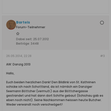
Bartels
Forum-Teilnehmer
Dabei seit:
25.07.2012
Beiträge:
3448
26.05.2014, 22:28
#3
AW: Danzig 2013
Hallo,
Euch beiden herzlichen Dank! Den Bildlink von St. Kathrinen
schicke ich nach Schottland, da ist nämlich ein Danziger
Seemann Böttcher (vermutl.) aus der Böttchergasse
gestrandet und hat dann dort Schiffe gebaut (Schichau gab es
eben noch nicht). Seine Nachkommen heissen heute Butcher.
Weder verwandt noch verschwägert!