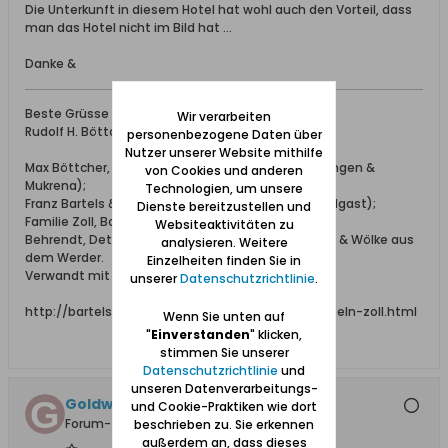
Die Unterkunft in diesem Hotel hat wohl auch den Vorteil, dass
man das Hotel nicht im Bild hat ...
Danke &
Beste Grüsse
Wir verarbeiten
Rudolf H. Böttcher
personenbezogene Daten über
Nutzer unserer Website mithilfe
Max Böttcher, Ing. bei Schichau (aus Beesenlaublingen &
von Cookies und anderen
Mukrena);
Technologien, um unsere
Franz Bartels & Co., Danzig Breitgasse 64 (aus Wolgast);
Dienste bereitzustellen und
Familie Zoll, Bohnsack;
Websiteaktivitäten zu
Behrendt, Detlaff / Detloff, Katt, Lissau, Schönhoff & Wölke aus
analysieren. Weitere
dem Werder.
Einzelheiten finden Sie in
Verwandt mit den Familien: Elsner, Adrian, Falk.
unserer
Datenschutzrichtlinie
.
http://bartels-zoll.blogspot.de/2012/07/ahnentafeln-zoll.html
Wenn Sie unten auf
"
Einverstanden
" klicken,
stimmen Sie unserer
Datenschutzrichtlinie
und
unseren Datenverarbeitungs-
Goldwasser1974
und Cookie-Praktiken wie dort
Forum-Teilnehmer
beschrieben zu. Sie erkennen
außerdem an, dass dieses