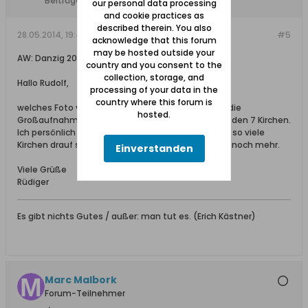
Beiträge:
686
our personal data processing
and cookie practices as
described therein. You also
28.05.2014, 19:48
#5
acknowledge that this forum
may be hosted outside your
AW: Danzig 2013
country and you consent to the
collection, storage, and
Hallo Rudolf,
processing of your data in the
country where this forum is
welches Foto von St. Katharinen meinst Du denn, die
hosted.
Großaufnahme oder den Blick über Danzig die mit den 7 Kirchen.
Ich persönlich finde letzteres richtig toll, weil eben so viele
Kirchen drauf sind. Aber vielleicht findet ja jemand noch mehr.
Einverstanden
Viele Grüße
Rüdiger
Es gibt nichts Gutes / außer: man tut es. (Erich Kästner)
Marc Malbork
Forum-Teilnehmer