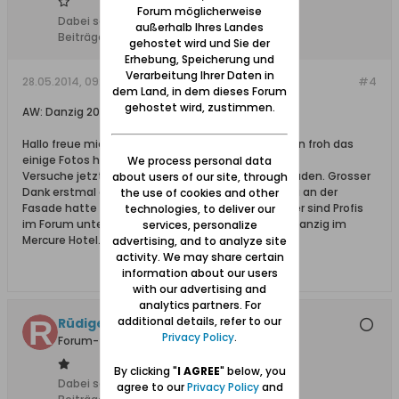
Forum möglicherweise
Dabei seit:
23.03.2011
außerhalb Ihres Landes
Beiträge:
23
gehostet wird und Sie der
Erhebung, Speicherung und
Verarbeitung Ihrer Daten in
28.05.2014, 09:45
#4
dem Land, in dem dieses Forum
gehostet wird, zustimmen.
AW: Danzig 2013
Hallo freue mich ueber die schnelle Antwort und bin froh das
einige Fotos hier gebraucht werden.
We process personal data
Versuche jetzt die Tage nochmehr Fotos hochzuladen. Grosser
about users of our site, through
Dank erstmal an Marc Malbrok fuer die Info. Das Ga an der
the use of cookies and other
Fasade hatte ich auch vermutet. Aber ich sehe hier sind Profis
technologies, to deliver our
im Forum unterwegs. Im August bin ich wieder in Danzig im
services, personalize
Mercure Hotel.
advertising, and to analyze site
activity. We may share certain
information about our users
with our advertising and
analytics partners. For
additional details, refer to our
Rüdiger S.
Privacy Policy
.
Forum-Teilnehmer
By clicking "
I AGREE
" below, you
Dabei seit:
05.01.2012
agree to our
Privacy Policy
and