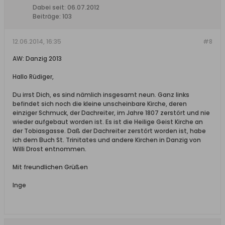
Dabei seit:
06.07.2012
Beiträge:
103
12.06.2014, 16:35
#8
AW: Danzig 2013
Hallo Rüdiger,
Du irrst Dich, es sind nämlich insgesamt neun. Ganz links
befindet sich noch die kleine unscheinbare Kirche, deren
einziger Schmuck, der Dachreiter, im Jahre 1807 zerstört und nie
wieder aufgebaut worden ist. Es ist die Heilige Geist Kirche an
der Tobiasgasse. Daß der Dachreiter zerstört worden ist, habe
ich dem Buch St. Trinitates und andere Kirchen in Danzig von
Willi Drost entnommen.
Mit freundlichen Grüßen
Inge