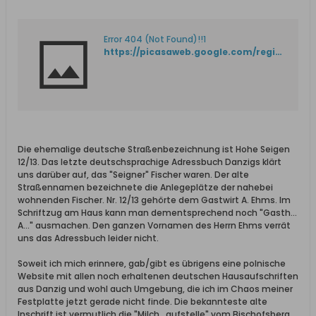
Error 404 (Not Found)!!1
https://picasaweb.google.com/regideur/MiscGdansk?authkey=Gv1sRgCNvchrL1uoeSdw#6017833020843545746
Die ehemalige deutsche Straßenbezeichnung ist Hohe Seigen
12/13. Das letzte deutschsprachige Adressbuch Danzigs klärt
uns darüber auf, das "Seigner" Fischer waren. Der alte
Straßennamen bezeichnete die Anlegeplätze der nahebei
wohnenden Fischer. Nr. 12/13 gehörte dem Gastwirt A. Ehms. Im
Schriftzug am Haus kann man dementsprechend noch "Gasth...
A..." ausmachen. Den ganzen Vornamen des Herrn Ehms verrät
uns das Adressbuch leider nicht.
Soweit ich mich erinnere, gab/gibt es übrigens eine polnische
Website mit allen noch erhaltenen deutschen Hausaufschriften
aus Danzig und wohl auch Umgebung, die ich im Chaos meiner
Festplatte jetzt gerade nicht finde. Die bekannteste alte
Inschrift ist vermutlich die "Milch...aufstelle" vom Bischofsberg.