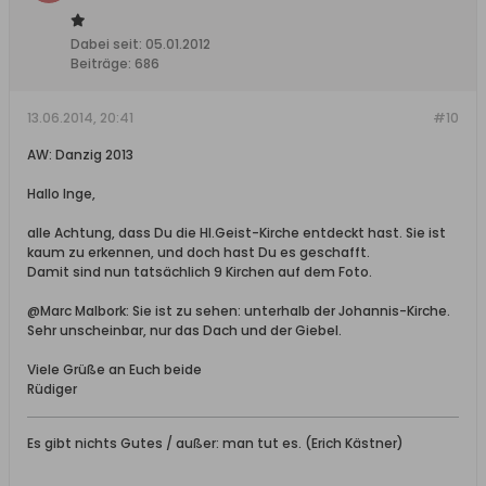
Dabei seit:
05.01.2012
Beiträge:
686
13.06.2014, 20:41
#10
AW: Danzig 2013
Hallo Inge,
alle Achtung, dass Du die Hl.Geist-Kirche entdeckt hast. Sie ist
kaum zu erkennen, und doch hast Du es geschafft.
Damit sind nun tatsächlich 9 Kirchen auf dem Foto.
@Marc Malbork: Sie ist zu sehen: unterhalb der Johannis-Kirche.
Sehr unscheinbar, nur das Dach und der Giebel.
Viele Grüße an Euch beide
Rüdiger
Es gibt nichts Gutes / außer: man tut es. (Erich Kästner)