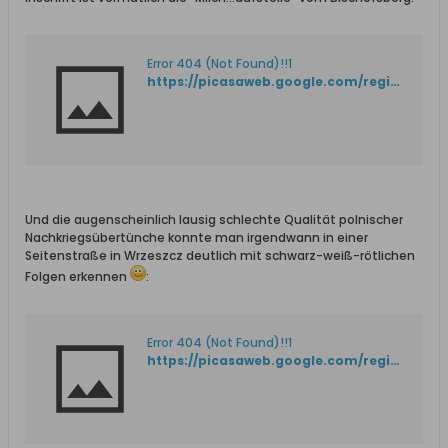
Error 404 (Not Found)!!1
https://picasaweb.google.com/regideur/MiscGdansk?authkey=Gv1sRgCNvchrL1uoeSdw#6017832888994444114
Und die augenscheinlich lausig schlechte Qualität polnischer
Nachkriegsübertünche konnte man irgendwann in einer
Seitenstraße in Wrzeszcz deutlich mit schwarz-weiß-rötlichen
Folgen erkennen
:
Error 404 (Not Found)!!1
https://picasaweb.google.com/regideur/MiscGdansk?authkey=Gv1sRgCNvchrL1uoeSdw#6017832842397059410