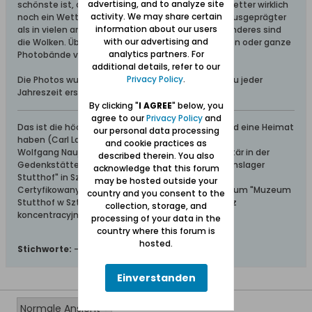
advertising, and to analyze site
schönste ist, dass in Danzig und Umgebung ein Wetter wirklich
activity. We may share certain
noch ein Wetter ist. Die Jahreszeiten sind meist ausgeprägter
information about our users
als in vielen anderen Gegenden. Etwas ganz besonderes sind
with our advertising and
die Wolken. Über sie könnte man Romane schreiben oder ganze
analytics partners. For
Photobände verlegen.
additional details, refer to our
Privacy Policy
.
Die Photos wurden von mir in den letzten Jahren zu jeder
Jahreszeit erstellt:
Im Wechsel der Jahreszeiten
By clicking "
I AGREE
" below, you
agree to our
Privacy Policy
and
Das ist die höchste aller Gaben: Geborgen sein und eine Heimat
our personal data processing
haben (Carl Lange)
and cookie practices as
Wolfgang Naujocks: Zertifizierter Führer und Volontär in der
described therein. You also
Gedenkstätte/Museum "Deutsches Konzentrationslager
acknowledge that this forum
Stutthof" in Sztutowo
may be hosted outside your
Certyfikowany przewodnik i wolontariusz po muzeum "Muzeum
country and you consent to the
Stutthof w Sztutowie - Niemiecki nazistowski obóz
collection, storage, and
koncentracyjny i zagłady"
processing of your data in the
country where this forum is
hosted.
Stichworte:
-
Einverstanden