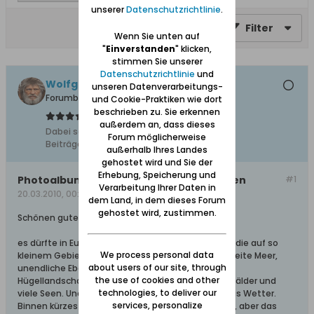
unserer
Datenschutzrichtlinie
.
Filter
Wenn Sie unten auf
"
Einverstanden
" klicken,
stimmen Sie unserer
Datenschutzrichtlinie
und
Wolfgang
unseren Datenverarbeitungs-
Forumbetreiber
und Cookie-Praktiken wie dort
beschrieben zu. Sie erkennen
außerdem an, dass dieses
Dabei seit:
10.02.2008
Forum möglicherweise
Beiträge:
11627
außerhalb Ihres Landes
gehostet wird und Sie der
Erhebung, Speicherung und
Photoalbum: Im Wechsel der Jahreszeiten
#1
Verarbeitung Ihrer Daten in
20.03.2010, 00:18
dem Land, in dem dieses Forum
gehostet wird, zustimmen.
Schönen guten Abend,
es dürfte in Europa nur wenige Landstriche geben, die auf so
We process personal data
kleinem Gebiet so viel Abwechslung bieten. Das weite Meer,
about users of our site, through
unendliche Ebenen, sanft gewellte Dünen- und
the use of cookies and other
Hügellandschaften, Höhen, die Weichsel, dunkle Wälder und
technologies, to deliver our
viele Seen. Und genauso abwechslungsreich ist das Wetter.
services, personalize
Binnen kürzester Zeit gibt es Wetterumschwünge, aber das