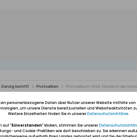
 Danzig betrifft
Photoalben
Photoalbum: Groß Zünder in der Danz
anziger Niederung 2009
iten personenbezogene Daten über Nutzer unserer Website mithilfe von
nologien, um unsere Dienste bereitzustellen und Websiteaktivitäten zu
Weitere Einzelheiten finden Sie in unserer
Datenschutzrichtlinie
.
 auf "
Einverstanden
" klicken, stimmen Sie unserer
Datenschutzrichtlin
tungs- und Cookie-Praktiken wie dort beschrieben zu. Sie erkennen auß
öglicherweise außerhalb Ihres Landes gehostet wird und Sie der Erhebu