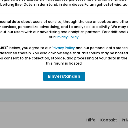
beitung Ihrer Daten in dem Land, in dem dieses Forum gehostet wird, 
r in der Danziger Niederung 2009
sonal data about users of our site, through the use of cookies and othe
ur services, personalize advertising, and to analyze site activity. We may 
ut our users with our advertising and analytics partners. For additional d
our
Privacy Policy
.
m kurzen Abstecher an der ehemaligen evangelischen Kirche in Groß Zünd
 Danziger Niederung 2009
GREE
" below, you agree to our
Privacy Policy
and our personal data proces
 described therein. You also acknowledge that this forum may be hosted
u consent to the collection, storage, and processing of your data in th
ben: Geborgen sein und eine Heimat haben (Carl Lange)
this forum is hosted.
erter Führer und Volontär in der Gedenkstätte/Museum "Deutsches Konze
wolontariusz po muzeum "Muzeum Stutthof w Sztutowie - Niemiecki nazis
Einverstanden
Hilfe
Kontakt
Pr