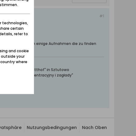
zustimmen.
#1
r technologies,
share certain
etails, refer to
er. Dort machte ich einige Aufnahmen die zu finden
sing and cookie
 outside your
e country where
ntrationslager Stutthof" in Sztutowo
towski obóz koncentracyjny i zagłady"
ivatsphäre
Nutzungsbedingungen
Nach Oben