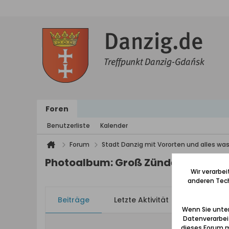
Foren
Benutzerliste
Kalender
Forum
Stadt Danzig mit Vororten und alles was
Photoalbum: Groß Zünder in der D
Wir verarbe
anderen Tech
Beiträge
Letzte Aktivität
Bilder
Wenn Sie unten
Datenverarbei
dieses Forum m