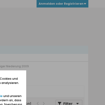
Anmelden oder Registrieren
iger Niederung 2009
 Cookies und
 analysieren.
ie
und unseren
erdem an, dass
Seite
von
1
Filter
ng, Speicherung