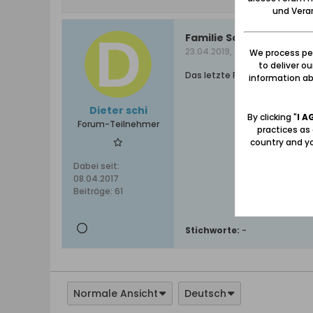
und Verar
Familie Schibblock 1936 
23.04.2019, 11:08
We process per
to deliver o
Das letzte Foto der gesamten
information abo
Dieter schi
By clicking "
I A
Forum-Teilnehmer
practices as
country and yo
Dabei seit:
08.04.2017
Beiträge:
61
Stichworte:
-
Normale Ansicht
Deutsch