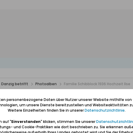
 Danzig betrifft
Photoalben
Familie Schibblock 1936 Hochzeit Ilse
se
iten personenbezogene Daten über Nutzer unserer Website mithilfe von
nologien, um unsere Dienste bereitzustellen und Websiteaktivitäten zu
Weitere Einzelheiten finden Sie in unserer
Datenschutzrichtlinie
.
 auf "
Einverstanden
" klicken, stimmen Sie unserer
Datenschutzrichtlin
tungs- und Cookie-Praktiken wie dort beschrieben zu. Sie erkennen auß
öglicherweise außerhalb Ihres Landes gehostet wird und Sie der Erhebu