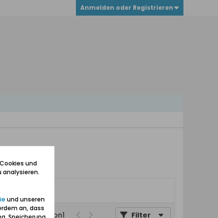
Anmelden oder Registrieren
 Cookies und
 analysieren.
ie
und unseren
erdem an, dass
Seite
von
1
Filter
ng, Speicherung