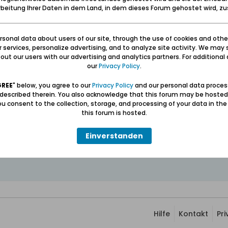
beitung Ihrer Daten in dem Land, in dem dieses Forum gehostet wird, 
Hochzeit Ilse
sonal data about users of our site, through the use of cookies and othe
ur services, personalize advertising, and to analyze site activity. We may 
 Familie.jpg
ut our users with our advertising and analytics partners. For additional d
our
Privacy Policy
.
GREE
" below, you agree to our
Privacy Policy
and our personal data proces
 described therein. You also acknowledge that this forum may be hosted
u consent to the collection, storage, and processing of your data in th
this forum is hosted.
Einverstanden
Hilfe
Kontakt
Pr