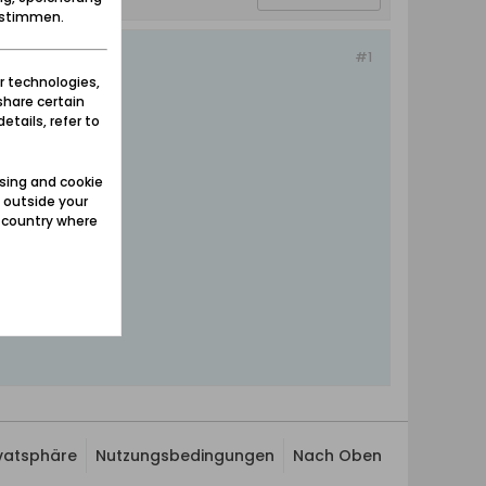
zustimmen.
#1
r technologies,
share certain
etails, refer to
sing and cookie
 outside your
e country where
ivatsphäre
Nutzungsbedingungen
Nach Oben