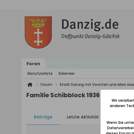
Foren
Benutzerliste
Kalender
Forum
Stadt Danzig mit Vororten und alles was
Familie Schibblock 1936 Hochzeit Il
Wir verarbe
anderen Tech
Beiträge
Letzte Aktivität
Bilder
Wenn Sie unten
Datenverarbei
dieses Forum m