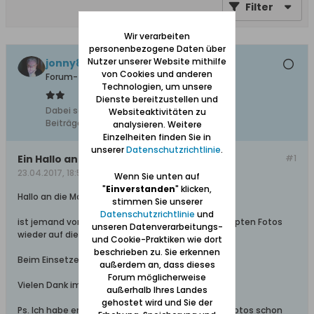
Filter
Wir verarbeiten
personenbezogene Daten über
Nutzer unserer Website mithilfe
jonny810
von Cookies und anderen
Forum-Teilnehmer
Technologien, um unsere
Dienste bereitzustellen und
Dabei seit:
10.02.2008
Websiteaktivitäten zu
Beiträge:
2427
analysieren. Weitere
Einzelheiten finden Sie in
unserer
Datenschutzrichtlinie
.
Ein Hallo an Helga und Beate
#1
23.04.2017, 18:53
Wenn Sie unten auf
"
Einverstanden
" klicken,
Hallo an die Moderatorinnen,
stimmen Sie unserer
Datenschutzrichtlinie
und
ist jemand von Euch so lieb und stellt die umgekippten Fotos
unseren Datenverarbeitungs-
wieder auf die Beine?
und Cookie-Praktiken wie dort
beschrieben zu. Sie erkennen
Beim Einsetzen war noch alles ok.
außerdem an, dass dieses
Forum möglicherweise
Vielen Dank im Voraus.
außerhalb Ihres Landes
gehostet wird und Sie der
Ps. Ich habe erfahren, dass einige Betrachter der Fotos schon