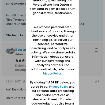
Erhebung, Speicherung und
ein Gewinde im Hals haben, ehrlich
Verarbeitung Ihrer Daten in
dem Land, in dem dieses Forum
gehostet wird, zustimmen.
Es grüßt herzlich, Erhart vom Schüsseldamm.
"Nec Temere - Nec Timide"
Eine Freundschaft ist das, was man aus ihr macht. EKJ
We process personal data
about users of our site, through
Stichworte:
-
the use of cookies and other
technologies, to deliver our
services, personalize
advertising, and to analyze site
Beate
activity. We may share certain
Administratorin
information about our users
with our advertising and
analytics partners. For
Dabei seit:
11.02.2008
additional details, refer to our
Beiträge:
4854
Privacy Policy
.
23.04.2017, 21:34
#2
By clicking "
I AGREE
" below, you
agree to our
Privacy Policy
and
AW: Ein Hallo an Helga und Beate
our personal data processing
and cookie practices as
Ein munteres Hallo zurück an Dich Erhart,
described therein. You also
acknowledge that this forum