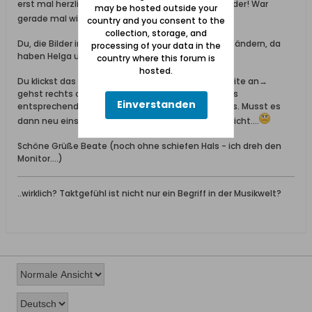
erst mal herzlichen Dank für die vielen schönen Bilder! War
may be hosted outside your
gerade mal wieder in Danzig...
country and you consent to the
collection, storage, and
Du, die Bilder in Deinen Alben kannst nur Du selbst ändern, da
processing of your data in the
haben Helga und ich keinen Zugriff drauf!
country where this forum is
hosted.
Du klickst das entsprechende Album auf Deiner Seite an→
gehst rechts oben auf "Bilder ändern"→ suchst das
Einverstanden
entsprechende Bild raus→ Bild löschen - weg ist es. Musst es
dann neu einsetzen. Drehen können wir es leider nicht....
Schöne Grüße Beate (noch ohne schiefen Hals - ich dreh den
Monitor....)
..wirklich? Taktgefühl ist nicht nur ein Begriff in der Musikwelt?