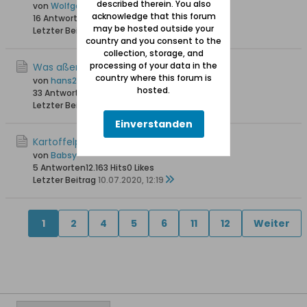
described therein. You also
von
Wolfgang
acknowledge that this forum
16 Antworten
27.460 Hits
0 Likes
may be hosted outside your
Letzter Beitrag
26.02.2021, 17:24
country and you consent to the
collection, storage, and
processing of your data in the
Was aßen Mennoniten?
country where this forum is
von
hans258
hosted.
33 Antworten
16.386 Hits
0 Likes
Letzter Beitrag
13.09.2020, 11:04
Einverstanden
Kartoffelpüree mit Buttermilch.
von
Babsy
5 Antworten
12.163 Hits
0 Likes
Letzter Beitrag
10.07.2020, 12:19
1
2
4
5
6
11
12
Weiter