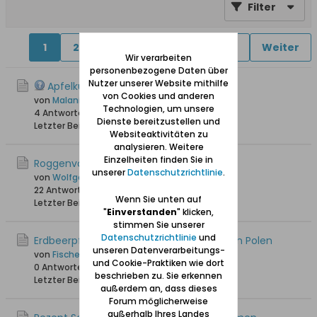
Filter
1
2
4
5
6
11
12
Weiter
Wir verarbeiten
personenbezogene Daten über
Nutzer unserer Website mithilfe
Apfelkuchen - hab da mal eine Frage!
von Cookies und anderen
von
Malani
Technologien, um unsere
4 Antworten
23.067 Hits
0 Likes
Dienste bereitzustellen und
Letzter Beitrag
09.01.2026, 14:00
Websiteaktivitäten zu
analysieren. Weitere
Einzelheiten finden Sie in
Roggenvollkornbrot mit Sauerteig
unserer
Datenschutzrichtlinie
.
von
Wolfgang
22 Antworten
43.853 Hits
0 Likes
Wenn Sie unten auf
Letzter Beitrag
08.02.2024, 18:09
"
Einverstanden
" klicken,
stimmen Sie unserer
Datenschutzrichtlinie
und
Erdbeerpfannkuchen aus der Kaschubei in Polen
unseren Datenverarbeitungs-
von
Fischersjung
und Cookie-Praktiken wie dort
0 Antworten
3.766 Hits
0 Likes
beschrieben zu. Sie erkennen
Letzter Beitrag
30.07.2023, 11:17
außerdem an, dass dieses
Forum möglicherweise
außerhalb Ihres Landes