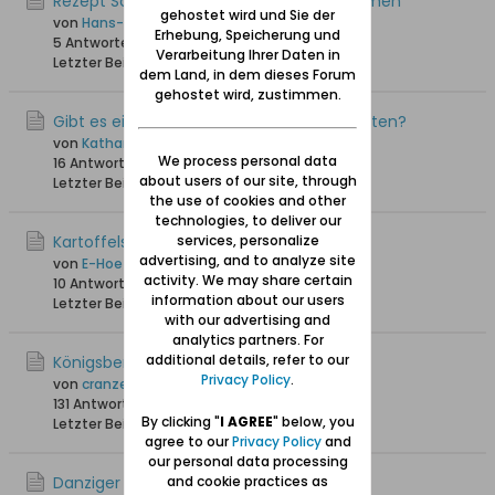
Rezept Schweinerippchen mit Backpflaumen
gehostet wird und Sie der
von
Hans-Joachim
Erhebung, Speicherung und
5 Antworten
5.733 Hits
0 Likes
Verarbeitung Ihrer Daten in
Letzter Beitrag
11.12.2022, 09:59
dem Land, in dem dieses Forum
gehostet wird, zustimmen.
Gibt es ein Kochbuch mit Danziger Rezepten?
von
Katharina
We process personal data
16 Antworten
38.390 Hits
0 Likes
about users of our site, through
Letzter Beitrag
30.06.2022, 12:20
the use of cookies and other
technologies, to deliver our
Kartoffelsalat
services, personalize
advertising, and to analyze site
von
E-Hoefler
activity. We may share certain
10 Antworten
14.132 Hits
0 Likes
information about our users
Letzter Beitrag
22.01.2022, 23:53
with our advertising and
analytics partners. For
additional details, refer to our
Königsberger Marzipan
Privacy Policy
.
von
cranzer
131 Antworten
191.918 Hits
0 Likes
By clicking "
I AGREE
" below, you
Letzter Beitrag
20.11.2021, 18:14
agree to our
Privacy Policy
and
our personal data processing
Danziger Kartoffelsalat
and cookie practices as