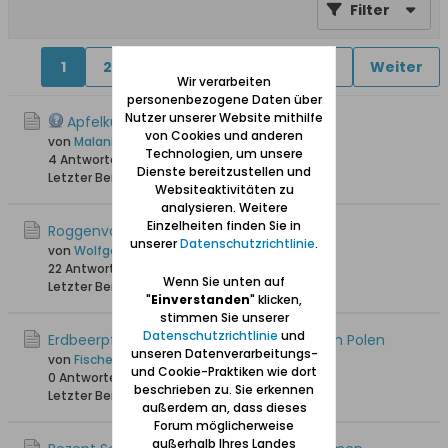
Filter
1
2
4
5
6
11
12
Weiter
Wir verarbeiten
personenbezogene Daten über
Nutzer unserer Website mithilfe
Apfelkuchen - hab da mal eine Frage!
von Cookies und anderen
von
Malani
Technologien, um unsere
4 Antworten
23.067 Hits
0 Likes
Dienste bereitzustellen und
Letzter Beitrag
09.01.2026, 14:00
Websiteaktivitäten zu
analysieren. Weitere
Einzelheiten finden Sie in
Roggenvollkornbrot mit Sauerteig
unserer
Datenschutzrichtlinie
.
von
Wolfgang
22 Antworten
43.853 Hits
0 Likes
Wenn Sie unten auf
Letzter Beitrag
08.02.2024, 18:09
"
Einverstanden
" klicken,
stimmen Sie unserer
Datenschutzrichtlinie
und
Erdbeerpfannkuchen aus der Kaschubei in Polen
unseren Datenverarbeitungs-
von
Fischersjung
und Cookie-Praktiken wie dort
0 Antworten
3.766 Hits
0 Likes
beschrieben zu. Sie erkennen
Letzter Beitrag
30.07.2023, 11:17
außerdem an, dass dieses
Forum möglicherweise
außerhalb Ihres Landes