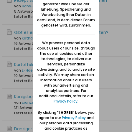
Rezept Schweinerippchen mit Backpflaumen
gehostet wird und Sie der
von
Hans-Joachim
Erhebung, Speicherung und
5 Antworten
5.733 Hits
0 Likes
Verarbeitung Ihrer Daten in
Letzter Beitrag
11.12.2022, 09:59
dem Land, in dem dieses Forum
gehostet wird, zustimmen.
Gibt es ein Kochbuch mit Danziger Rezepten?
von
Katharina
We process personal data
16 Antworten
38.389 Hits
0 Likes
about users of our site, through
Letzter Beitrag
30.06.2022, 12:20
the use of cookies and other
technologies, to deliver our
Kartoffelsalat
services, personalize
advertising, and to analyze site
von
E-Hoefler
activity. We may share certain
10 Antworten
14.132 Hits
0 Likes
information about our users
Letzter Beitrag
22.01.2022, 23:53
with our advertising and
analytics partners. For
additional details, refer to our
Königsberger Marzipan
Privacy Policy
.
von
cranzer
131 Antworten
191.918 Hits
0 Likes
By clicking "
I AGREE
" below, you
Letzter Beitrag
20.11.2021, 18:14
agree to our
Privacy Policy
and
our personal data processing
Danziger Kartoffelsalat
and cookie practices as