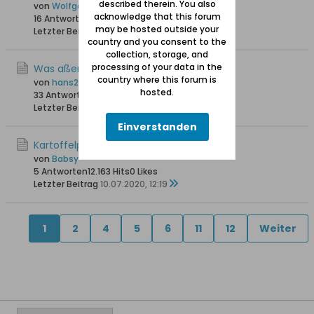
described therein. You also
von
Wolfgang
acknowledge that this forum
16 Antworten
27.460 Hits
0 Likes
may be hosted outside your
Letzter Beitrag
26.02.2021, 17:24
country and you consent to the
collection, storage, and
processing of your data in the
Was aßen Mennoniten?
country where this forum is
von
hans258
hosted.
33 Antworten
16.385 Hits
0 Likes
Letzter Beitrag
13.09.2020, 11:04
Einverstanden
Kartoffelpüree mit Buttermilch.
von
Babsy
5 Antworten
12.163 Hits
0 Likes
Letzter Beitrag
10.07.2020, 12:19
1
2
4
5
6
11
12
Weiter