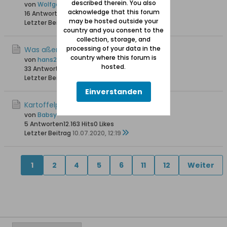
described therein. You also
von
Wolfgang
acknowledge that this forum
16 Antworten
27.460 Hits
0 Likes
may be hosted outside your
Letzter Beitrag
26.02.2021, 17:24
country and you consent to the
collection, storage, and
processing of your data in the
Was aßen Mennoniten?
country where this forum is
von
hans258
hosted.
33 Antworten
16.386 Hits
0 Likes
Letzter Beitrag
13.09.2020, 11:04
Einverstanden
Kartoffelpüree mit Buttermilch.
von
Babsy
5 Antworten
12.163 Hits
0 Likes
Letzter Beitrag
10.07.2020, 12:19
1
2
4
5
6
11
12
Weiter