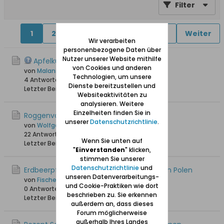
Filter
1
2
4
5
6
11
12
Weiter
Wir verarbeiten
personenbezogene Daten über
Nutzer unserer Website mithilfe
Apfelkuchen - hab da mal eine Frage!
von Cookies und anderen
von
Malani
Technologien, um unsere
4 Antworten
23.067 Hits
0 Likes
Dienste bereitzustellen und
Letzter Beitrag
09.01.2026, 14:00
Websiteaktivitäten zu
analysieren. Weitere
Einzelheiten finden Sie in
Roggenvollkornbrot mit Sauerteig
unserer
Datenschutzrichtlinie
.
von
Wolfgang
22 Antworten
43.853 Hits
0 Likes
Wenn Sie unten auf
Letzter Beitrag
08.02.2024, 18:09
"
Einverstanden
" klicken,
stimmen Sie unserer
Datenschutzrichtlinie
und
Erdbeerpfannkuchen aus der Kaschubei in Polen
unseren Datenverarbeitungs-
von
Fischersjung
und Cookie-Praktiken wie dort
0 Antworten
3.766 Hits
0 Likes
beschrieben zu. Sie erkennen
Letzter Beitrag
30.07.2023, 11:17
außerdem an, dass dieses
Forum möglicherweise
außerhalb Ihres Landes