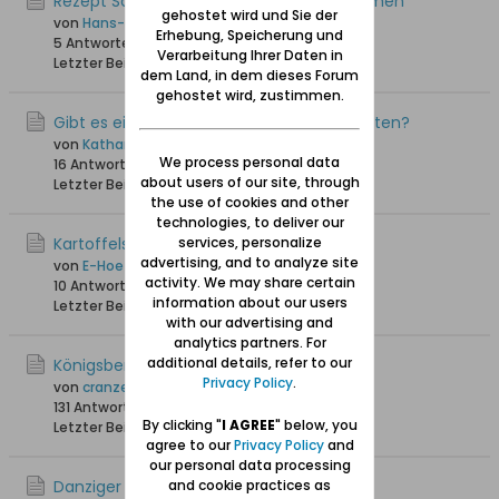
Rezept Schweinerippchen mit Backpflaumen
gehostet wird und Sie der
von
Hans-Joachim
Erhebung, Speicherung und
5 Antworten
5.733 Hits
0 Likes
Verarbeitung Ihrer Daten in
Letzter Beitrag
11.12.2022, 09:59
dem Land, in dem dieses Forum
gehostet wird, zustimmen.
Gibt es ein Kochbuch mit Danziger Rezepten?
von
Katharina
We process personal data
16 Antworten
38.390 Hits
0 Likes
about users of our site, through
Letzter Beitrag
30.06.2022, 12:20
the use of cookies and other
technologies, to deliver our
Kartoffelsalat
services, personalize
advertising, and to analyze site
von
E-Hoefler
activity. We may share certain
10 Antworten
14.132 Hits
0 Likes
information about our users
Letzter Beitrag
22.01.2022, 23:53
with our advertising and
analytics partners. For
additional details, refer to our
Königsberger Marzipan
Privacy Policy
.
von
cranzer
131 Antworten
191.918 Hits
0 Likes
By clicking "
I AGREE
" below, you
Letzter Beitrag
20.11.2021, 18:14
agree to our
Privacy Policy
and
our personal data processing
Danziger Kartoffelsalat
and cookie practices as