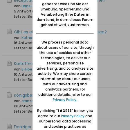
Rezept Schweinerippchen mit Backpflaumen
gehostet wird und Sie der
von
Hans-Joachim
Erhebung, Speicherung und
5 Antworten
5.733 Hits
0 Likes
Verarbeitung Ihrer Daten in
Letzter Beitrag
11.12.2022, 09:59
dem Land, in dem dieses Forum
gehostet wird, zustimmen.
Gibt es ein Kochbuch mit Danziger Rezepten?
von
Katharina
We process personal data
16 Antworten
38.382 Hits
0 Likes
about users of our site, through
Letzter Beitrag
30.06.2022, 12:20
the use of cookies and other
technologies, to deliver our
Kartoffelsalat
services, personalize
advertising, and to analyze site
von
E-Hoefler
activity. We may share certain
10 Antworten
14.129 Hits
0 Likes
information about our users
Letzter Beitrag
22.01.2022, 23:53
with our advertising and
analytics partners. For
additional details, refer to our
Königsberger Marzipan
Privacy Policy
.
von
cranzer
131 Antworten
191.907 Hits
0 Likes
By clicking "
I AGREE
" below, you
Letzter Beitrag
20.11.2021, 18:14
agree to our
Privacy Policy
and
our personal data processing
Danziger Kartoffelsalat
and cookie practices as