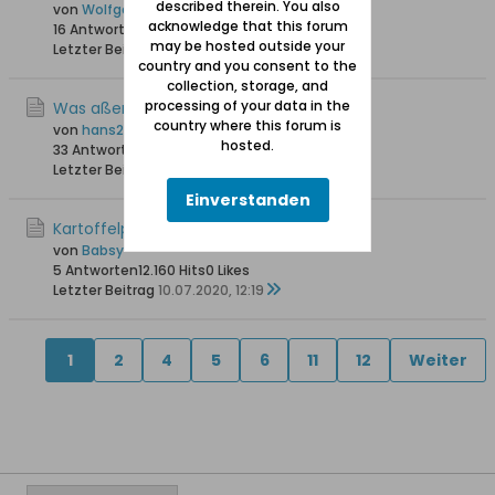
described therein. You also
von
Wolfgang
acknowledge that this forum
16 Antworten
27.456 Hits
0 Likes
may be hosted outside your
Letzter Beitrag
26.02.2021, 17:24
country and you consent to the
collection, storage, and
processing of your data in the
Was aßen Mennoniten?
country where this forum is
von
hans258
hosted.
33 Antworten
16.374 Hits
0 Likes
Letzter Beitrag
13.09.2020, 11:04
Einverstanden
Kartoffelpüree mit Buttermilch.
von
Babsy
5 Antworten
12.160 Hits
0 Likes
Letzter Beitrag
10.07.2020, 12:19
1
2
4
5
6
11
12
Weiter