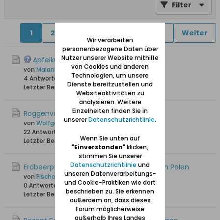
Filter
1
2
4
5
6
11
12
Weiter
Wir verarbeiten
personenbezogene Daten über
Nutzer unserer Website mithilfe
Apfelkuchen - hab da mal eine Frage!
von Cookies und anderen
von
Malani
Technologien, um unsere
4 Antworten
23.066 Hits
0 Likes
Dienste bereitzustellen und
Letzter Beitrag
09.01.2026, 14:00
Websiteaktivitäten zu
analysieren. Weitere
Einzelheiten finden Sie in
Roggenvollkornbrot mit Sauerteig
unserer
Datenschutzrichtlinie
.
von
Wolfgang
22 Antworten
43.850 Hits
0 Likes
Wenn Sie unten auf
Letzter Beitrag
08.02.2024, 18:09
"
Einverstanden
" klicken,
stimmen Sie unserer
Datenschutzrichtlinie
und
Erdbeerpfannkuchen aus der Kaschubei in Polen
unseren Datenverarbeitungs-
von
Fischersjung
und Cookie-Praktiken wie dort
0 Antworten
3.766 Hits
0 Likes
beschrieben zu. Sie erkennen
Letzter Beitrag
30.07.2023, 11:17
außerdem an, dass dieses
Forum möglicherweise
außerhalb Ihres Landes