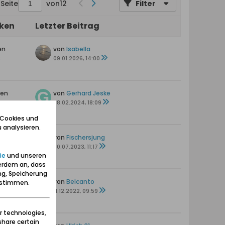
Seite
von
12
Filter
iken
Letzter Beitrag
en
von
Isabella
s
09.01.2026, 14:00
ten
von
Gerhard Jeske
08.02.2024, 18:09
 Cookies und
 analysieren.
en
von
Fischersjung
30.07.2023, 11:17
ie
und unseren
erdem an, dass
ng, Speicherung
en
von
Belcanto
zustimmen.
11.12.2022, 09:59
r technologies,
share certain