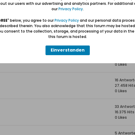
16 Antwor
ut our users with our advertising and analytics partners. For additional d
38.383 Hits
our
Privacy Policy
.
0 Likes
GREE
" below, you agree to our
Privacy Policy
and our personal data proces
 described therein. You also acknowledge that this forum may be hosted
10 Antwor
u consent to the collection, storage, and processing of your data in th
14.130 Hits
this forum is hosted.
0 Likes
Einverstanden
131 Antwor
191.910 Hits
0 Likes
16 Antwor
27.458 Hit
0 Likes
33 Antwor
16.375 Hits
0 Likes
5 Antwort