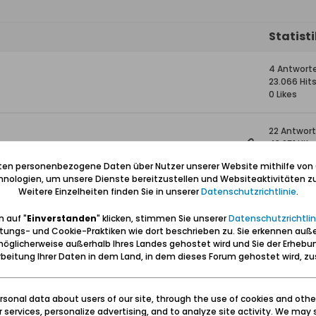
Statist
4 Antwort
23.066 Hit
0 Likes
22 Antwor
43.851 Hits
0 Likes
iten personenbezogene Daten über Nutzer unserer Website mithilfe von
nologien, um unsere Dienste bereitzustellen und Websiteaktivitäten zu
Weitere Einzelheiten finden Sie in unserer
Datenschutzrichtlinie
.
len
0 Antwort
3.766 Hits
 auf "
Einverstanden
" klicken, stimmen Sie unserer
Datenschutzrichtlin
0 Likes
tungs- und Cookie-Praktiken wie dort beschrieben zu. Sie erkennen auß
öglicherweise außerhalb Ihres Landes gehostet wird und Sie der Erhebu
5 Antwort
beitung Ihrer Daten in dem Land, in dem dieses Forum gehostet wird, 
5.733 Hits
0 Likes
sonal data about users of our site, through the use of cookies and othe
ur services, personalize advertising, and to analyze site activity. We may 