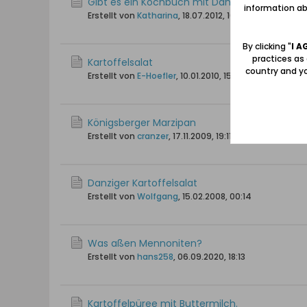
Gibt es ein Kochbuch mit Danziger Rezepten?
information abo
Erstellt von
Katharina
,
18.07.2012, 16:41
By clicking "
I A
practices as
Kartoffelsalat
country and yo
Erstellt von
E-Hoefler
,
10.01.2010, 15:27
Königsberger Marzipan
Erstellt von
cranzer
,
17.11.2009, 19:11
Danziger Kartoffelsalat
Erstellt von
Wolfgang
,
15.02.2008, 00:14
Was aßen Mennoniten?
Erstellt von
hans258
,
06.09.2020, 18:13
Kartoffelpüree mit Buttermilch.