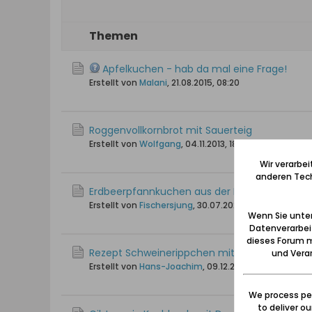
Themen
Apfelkuchen - hab da mal eine Frage!
Erstellt von
Malani
,
21.08.2015, 08:20
Roggenvollkornbrot mit Sauerteig
Erstellt von
Wolfgang
,
04.11.2013, 18:40
Wir verarbe
anderen Tech
Erdbeerpfannkuchen aus der Kaschubei in Po
Erstellt von
Fischersjung
,
30.07.2023, 11:17
Wenn Sie unten
Datenverarbei
dieses Forum m
Rezept Schweinerippchen mit Backpflaumen
und Verar
Erstellt von
Hans-Joachim
,
09.12.2022, 16:12
We process per
to deliver o