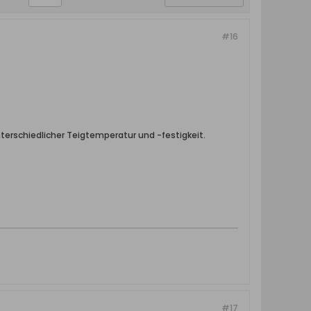
#16
nterschiedlicher Teigtemperatur und -festigkeit.
#17