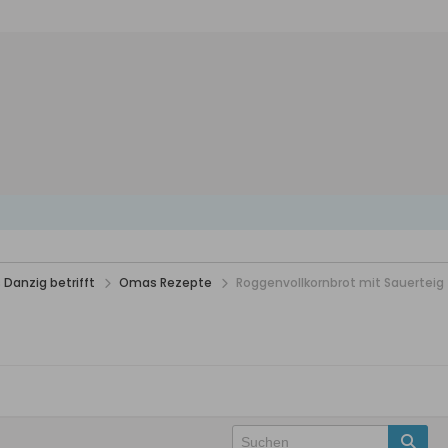
 Danzig betrifft
Omas Rezepte
Roggenvollkornbrot mit Sauerteig