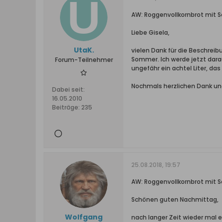
AW: Roggenvollkornbrot mit S
Liebe Gisela,
UtaK.
vielen Dank für die Beschreib
Sommer. Ich werde jetzt dara
Forum-Teilnehmer
ungefähr ein achtel Liter, das
Nochmals herzlichen Dank un
Dabei seit:
16.05.2010
Beiträge:
235
25.08.2018, 19:57
AW: Roggenvollkornbrot mit S
Schönen guten Nachmittag,
Wolfgang
nach langer Zeit wieder mal e