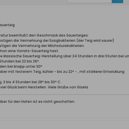
auerteig
atur beeinflußt den Geschmack des Sauerteiges:
tigen die Vermehrung der Essigbakterien (der Teig wird saurer)
igen die Vermehrung der Milchsäurebakterien.
hon eine Vorrats-Sauerteig hast.
ie klassische Sauerteig-Herstellung über 24 Stunden in drei Stufen bei u
6 Stunden bei 22 bis 26°.
unden bei knapp unter 30°
ber mit festerem Teig, kühler - bis zu 22° - , mit stärkerer Entwicklung
g, 3 bis 4 Stunden bei 28° bis 30° C.
 viel Glück beim Herstellen. Viele Grüße von Gisela
. Aber für den Hafen ist es nicht geschaffen.