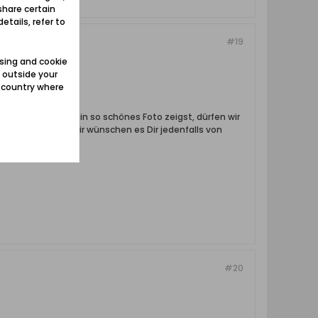
share certain
etails, refer to
#19
sing and cookie
 outside your
e country where
s uns auch noch ein so schönes Foto zeigst, dürfen wir
aufwärts geht? Wir wünschen es Dir jedenfalls von
#20