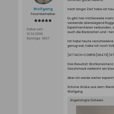
Wolfgang
nach langer Zeit habe ich he
Forumbetreiber
Es gibt hier mittlerweile me
verwende überwiegend Roggenm
Experimentieren verbunden, d
Dabei seit:
auch die Backzeiten und -tem
10.02.2008
Beiträge:
11627
Ich habe heute verschiedene
genug war, habe ich noch Vol
[ATTACH=CONFIG]26473[/A
Das Resultat: Brotkonsistenz 
Geschmack vielleicht ein bis
Aber ich werde weiter experim
Schöne Grüße aus dem Werd
Wolfgang
Angehängte Dateien