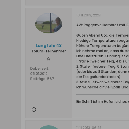
10.11.2013, 22:51
AW: Roggenvollkornbrot mit S
Guten Abend Uta, die Temper
Niedrige Temperaturen begüns
Langfuhr43
Höhere Temperaturen begünst
Ich nehme mal an, dass du sc
Forum-Teilnehmer
Eine Dreistufen-Führung ist d
1. Stufe : weicher Teig, 4 bis 
2. Stufe : festerer Teig, 6 St
Dabei seit:
(oder bis zu 8 Stunden, dann a
05.01.2012
der Essigsäurebakterien)
Beiträge:
567
3. Stufe : etwas weicherer Tei
Ich wünsche dir viel Spaß und
Ein Schiff ist im Hafen sicher
11.11.2013, 06:28