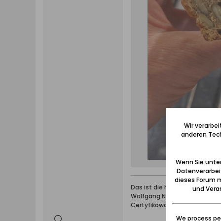
Wir verarbe
anderen Tech
Wenn Sie unten
Datenverarbei
dieses Forum m
Das ist die höchste aller Ga
und Verar
Wolfgang Naujocks: Zertifizi
Certyfikowany przewodnik i 
We process per