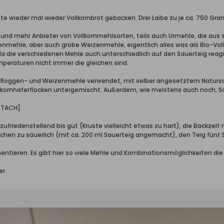
ute wieder mal wieder Vollkornbrot gebacken. Drei Laibe zu je ca. 750 G
hr und mehr Anbieter von Vollkornmehlsorten, teils auch Urmehle, die au
ehle, aber auch grobe Weizenmehle, eigentlich alles was als Bio-Vollkor
a die verschiedenen Mehle auch unterschiedlich auf den Sauerteig rea
peraturen nicht immer die gleichen sind.
 Roggen- und Weizenmehle verwendet, mit selber angesetztem Natursaue
lkornhaferflocken untergemischt. Außerdem, wie meistens auch noch, So
TTACH]
zufriedenstellend bis gut (Kruste vielleicht etwas zu hart), die Backzeit
schen zu säuerlich (mit ca. 200 ml Sauerteig angemacht), den Teig fünf
entieren. Es gibt hier so viele Mehle und Kombinationsmöglichkeiten die 
er