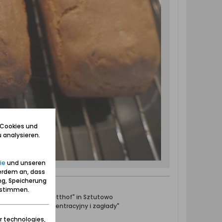
 Cookies und
 analysieren.
ie
und unseren
erdem an, dass
ng, Speicherung
zustimmen.
ntrationslager Stutthof" in Sztutowo
towski obóz koncentracyjny i zagłady"
r technologies,