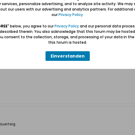
ur services, personalize advertising, and to analyze site activity. We may 
ut our users with our advertising and analytics partners. For additional d
our
Privacy Policy
.
GREE
" below, you agree to our
Privacy Policy
and our personal data proces
auerteig
 described therein. You also acknowledge that this forum may be hosted
u consent to the collection, storage, and processing of your data in th
,
this forum is hosted.
der mal ein Vollkornbrot selbst gebacken hast und vom gelobten Ergebni
ss es mit Deinem Befinden, ebenfalls nach langer Zeit, endlich wieder 
Einverstanden
auerteig