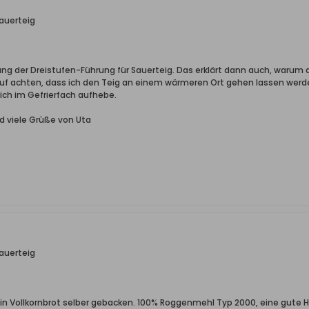
auerteig
ung der Dreistufen-Führung für Sauerteig. Das erklärt dann auch, warum d
uf achten, dass ich den Teig an einem wärmeren Ort gehen lassen werde
 ich im Gefrierfach aufhebe.
d viele Grüße von Uta
auerteig
in Vollkornbrot selber gebacken. 100% Roggenmehl Typ 2000, eine gute Ha