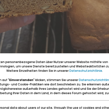
iten personenbezogene Daten über Nutzer unserer Website mithilfe von
nologien, um unsere Dienste bereitzustellen und Websiteaktivitäten zu
Weitere Einzelheiten finden Sie in unserer
Datenschutzrichtlinie
.
 auf "
Einverstanden
" klicken, stimmen Sie unserer
Datenschutzrichtlin
tungs- und Cookie-Praktiken wie dort beschrieben zu. Sie erkennen auß
öglicherweise außerhalb Ihres Landes gehostet wird und Sie der Erhebu
ben: Geborgen sein und eine Heimat haben (Carl Lange)
beitung Ihrer Daten in dem Land, in dem dieses Forum gehostet wird, 
erter Führer und Volontär in der Gedenkstätte/Museum "Deutsches Konze
wolontariusz po muzeum "Muzeum Stutthof w Sztutowie - Niemiecki nazis
sonal data about users of our site, through the use of cookies and othe