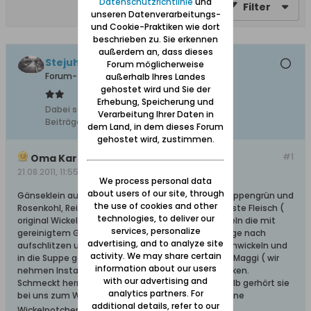
Datenschutzrichtlinie
und
Filter
unseren Datenverarbeitungs-
und Cookie-Praktiken wie dort
beschrieben zu. Sie erkennen
außerdem an, dass dieses
Stejuhn
Forum möglicherweise
Forum-Teilnehmer
außerhalb Ihres Landes
gehostet wird und Sie der
Erhebung, Speicherung und
Dabei seit:
09.08.2011
Verarbeitung Ihrer Daten in
Beiträge:
1027
dem Land, in dem dieses Forum
gehostet wird, zustimmen.
#1
Oma Karschen Suppe
21.08.2011, 11:55
We process personal data
about users of our site, through
Gänseklein auskochen, dauert ca. 3 Std., später Suppengrün und
the use of cookies and other
Rosenkohl, Reis und das kleingeschnittene abgelöste Fleisch (
technologies, to deliver our
original Wickelpotchen bestehend aus Gänseflügeln die mit
services, personalize
gereinigtem Gänsedarm (dazu die Därme der Länge nach
advertising, and to analyze site
aufschlitzen und mit Salz und Wasser reinigen) umwickeln und
activity. We may share certain
in die Suppe geben) dazugeben. Mit Salz und evtl. Maggi ( wir
information about our users
nehmen Instant von der Hühnerbrühe) abschmecken.
with our advertising and
Schmeckt herrlich wenn es draußen kalt ist, deshalb gerhört sie
analytics partners. For
bei uns zum Weihnachtsessen dazu, allerdings ohne
additional details, refer to our
Wickelpotchen.