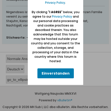
Privacy Policy
.
Nirgendswo ist es schöner als zu Hause mit der ganzen Familie
By clicking "
I AGREE
" below, you
vereint zu sein.
agree to our
Privacy Policy
and
Stejuhn, Karschen, Hinzmann, Korthals, Kumke, Rudat,
our personal data processing
Nachtigall, von Wissotzki (Wishotzki), Oberdorf
and cookie practices as
described therein. You also
acknowledge that this forum
Stichworte:
-
may be hosted outside your
country and you consent to the
collection, storage, and
processing of your data in the
country where this forum is
hosted.
Einverstanden
Wolfgang Naujocks MMXXVI
Powered by
vBulletin®
Copyright © 2026 MH Sub I, LLC dba vBulletin. Alle Rechte vorbehalten.