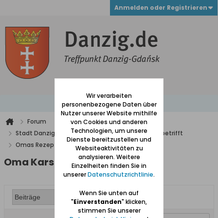
Anmelden oder Registrieren
Wir verarbeiten
personenbezogene Daten über
Nutzer unserer Website mithilfe
Forum
von Cookies und anderen
Technologien, um unsere
Stadt Danzig mit Vororten und alles was Danzig betrifft
Dienste bereitzustellen und
Omas Rezepte
Oma Karschen Suppe
Websiteaktivitäten zu
analysieren. Weitere
Oma Karschen Suppe
Einzelheiten finden Sie in
unserer
Datenschutzrichtlinie
.
Wenn Sie unten auf
"
Einverstanden
" klicken,
stimmen Sie unserer