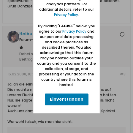
Speckwürfel - fetter Speck. Bauchspeck ist mir nicht bekannt.
analytics partners. For
Gruß Danziger Klaus
additional details, refer to our
Privacy Policy
.
By clicking "
I AGREE
" below, you
agree to our
Privacy Policy
and
Heibuder
our personal data processing
Forum-Teilnehmer
and cookie practices as
described therein. You also
acknowledge that this forum
Dabei seit:
10.02.2008
may be hosted outside your
Beiträge:
751
country and you consent to the
collection, storage, and
processing of your data in the
16.02.2008, 10:25
#3
country where this forum is
Ja, an die erinnere mich sehr gut.
hosted.
Die machte meine Mutter sehr oft, nachdem wir uns auf
unserer Flucht endlich im Sauerland niedergelassen hatten.
Einverstanden
Nur, sie sagte immer
Sprickel
statt Spirkel? Ich weiß nicht
warum!
Auch uns damals dünne magere Kinder nannte sie Sprickel.
War wohl falsch, wie man hier sieht: