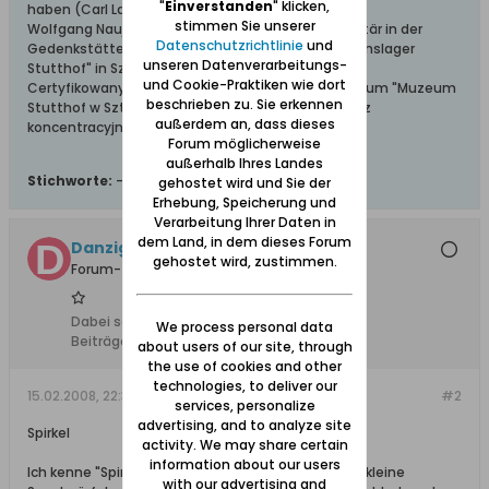
"
Einverstanden
" klicken,
haben (Carl Lange)
stimmen Sie unserer
Wolfgang Naujocks: Zertifizierter Führer und Volontär in der
Datenschutzrichtlinie
und
Gedenkstätte/Museum "Deutsches Konzentrationslager
unseren Datenverarbeitungs-
Stutthof" in Sztutowo
und Cookie-Praktiken wie dort
Certyfikowany przewodnik i wolontariusz po muzeum "Muzeum
beschrieben zu. Sie erkennen
Stutthof w Sztutowie - Niemiecki nazistowski obóz
außerdem an, dass dieses
koncentracyjny i zagłady"
Forum möglicherweise
außerhalb Ihres Landes
Stichworte:
-
gehostet wird und Sie der
Erhebung, Speicherung und
Verarbeitung Ihrer Daten in
dem Land, in dem dieses Forum
Danziger Klaus
gehostet wird, zustimmen.
Forum-Teilnehmer
Dabei seit:
10.02.2008
We process personal data
Beiträge:
55
about users of our site, through
the use of cookies and other
technologies, to deliver our
15.02.2008, 22:36
#2
services, personalize
advertising, and to analyze site
Spirkel
activity. We may share certain
information about our users
Ich kenne "Spirkel" als in der Pfanne ausgelassene kleine
with our advertising and