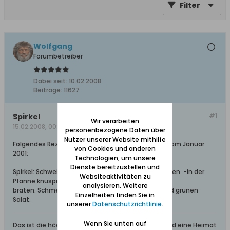
Filter
Wolfgang
Forumbetreiber
Dabei seit:
10.02.2008
Beiträge:
11627
Spirkel
#1
Wir verarbeiten
15.02.2008, 00:17
personenbezogene Daten über
Nutzer unserer Website mithilfe
Folgendes Rezept meiner Mutter aus "Danzig-L" vom Januar
von Cookies und anderen
2001:
Technologien, um unsere
Dienste bereitzustellen und
Spirkel: Schweinebauchfleisch in Scheiben schneiden. -in der
Websiteaktivitäten zu
Pfanne knusprig
analysieren. Weitere
braten. Schmecken gut über Stampfkartoffeln und grünen
Einzelheiten finden Sie in
Salat.
unserer
Datenschutzrichtlinie
.
Wenn Sie unten auf
Das ist die höchste aller Gaben: Geborgen sein und eine Heimat