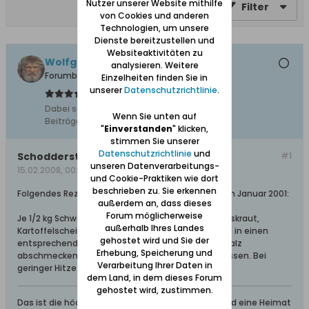
Nutzer unserer Website mithilfe
Filter
von Cookies und anderen
Technologien, um unsere
Dienste bereitzustellen und
Websiteaktivitäten zu
Wolfgang
analysieren. Weitere
Forumbetreiber
Einzelheiten finden Sie in
unserer
Datenschutzrichtlinie
.
Dabei seit:
10.02.2008
Wenn Sie unten auf
Beiträge:
11627
"
Einverstanden
" klicken,
stimmen Sie unserer
Datenschutzrichtlinie
und
Schodderstroh
#1
unseren Datenverarbeitungs-
15.02.2008, 00:16
und Cookie-Praktiken wie dort
beschrieben zu. Sie erkennen
Folgendes Rezept meiner Mutter aus "Danzig-L" im Januar 2001:
außerdem an, dass dieses
Forum möglicherweise
Je 1/2 kg Schweinefleisch, feingeschnittenes Weisskraut,
außerhalb Ihres Landes
Kartoffelscheiben und 200 gr. gewürfelte Zwiebeln in einen
gehostet wird und Sie der
entsprechenden Topf schichten. Mit Pfeffer und Salz
Erhebung, Speicherung und
abschmecken und ein viertel Liter Sahne dazu giessen. Bei
Verarbeitung Ihrer Daten in
geringer Hitze garen.
dem Land, in dem dieses Forum
gehostet wird, zustimmen.
Das ist die höchste aller Gaben: Geborgen sein und eine Heimat