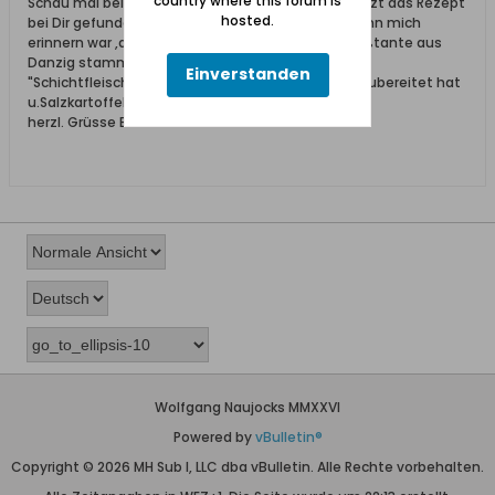
country where this forum is
Schau mal bei Schichtfleisch herein-ich glaube jetzt das Rezept
hosted.
bei Dir gefunden zuhaben "Schodderstroh"-ich kann mich
erinnern war ,damals 6 Jahre alt ,das meine Urgroßtante aus
Danzig stammend in Aachen wie beschrieben in
Einverstanden
"Schichtfleisch"Gulasch u. Spitzkohl,Zwiebeln so zubereitet hat
u.Salzkartoffeln dazu.
herzl. Grüsse Eva
Wolfgang Naujocks MMXXVI
Powered by
vBulletin®
Copyright © 2026 MH Sub I, LLC dba vBulletin. Alle Rechte vorbehalten.