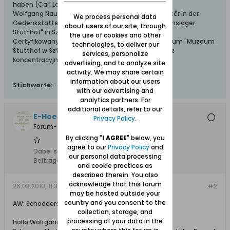
haben (Carl Lange)
Wolfgang Naujocks: Zertifizierter Führer und Volontär in der
We process personal data
Gedenkstätte/Museum "Deutsches Konzentrationslager
about users of our site, through
Stutthof" in Sztutowo
the use of cookies and other
Certyfikowany przewodnik i wolontariusz po muzeum "Muzeum
technologies, to deliver our
Stutthof w Sztutowie - Niemiecki nazistowski obóz
services, personalize
koncentracyjny i zagłady"
advertising, and to analyze site
activity. We may share certain
information about our users
Stichworte:
-
with our advertising and
analytics partners. For
additional details, refer to our
E-Hoefler
Privacy Policy
.
Forum-Teilnehmer
By clicking "
I AGREE
" below, you
agree to our
Privacy Policy
and
Dabei seit:
20.04.2008
our personal data processing
Beiträge:
95
and cookie practices as
described therein. You also
acknowledge that this forum
26.03.2010, 11:39
#2
may be hosted outside your
country and you consent to the
AW: Schodderstroh
collection, storage, and
processing of your data in the
hallo Wolfgang!