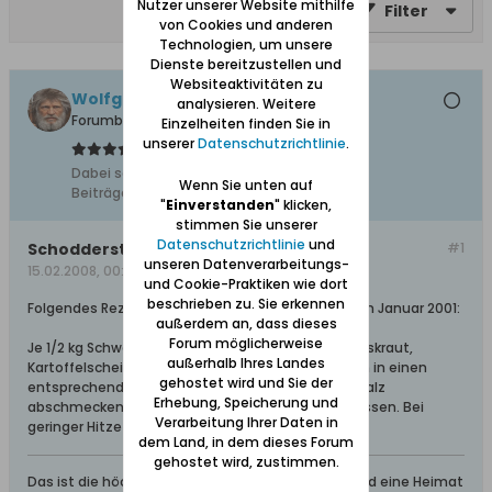
Nutzer unserer Website mithilfe
Filter
von Cookies und anderen
Technologien, um unsere
Dienste bereitzustellen und
Websiteaktivitäten zu
Wolfgang
analysieren. Weitere
Forumbetreiber
Einzelheiten finden Sie in
unserer
Datenschutzrichtlinie
.
Dabei seit:
10.02.2008
Wenn Sie unten auf
Beiträge:
11627
"
Einverstanden
" klicken,
stimmen Sie unserer
Datenschutzrichtlinie
und
Schodderstroh
#1
unseren Datenverarbeitungs-
15.02.2008, 00:16
und Cookie-Praktiken wie dort
beschrieben zu. Sie erkennen
Folgendes Rezept meiner Mutter aus "Danzig-L" im Januar 2001:
außerdem an, dass dieses
Forum möglicherweise
Je 1/2 kg Schweinefleisch, feingeschnittenes Weisskraut,
außerhalb Ihres Landes
Kartoffelscheiben und 200 gr. gewürfelte Zwiebeln in einen
gehostet wird und Sie der
entsprechenden Topf schichten. Mit Pfeffer und Salz
Erhebung, Speicherung und
abschmecken und ein viertel Liter Sahne dazu giessen. Bei
Verarbeitung Ihrer Daten in
geringer Hitze garen.
dem Land, in dem dieses Forum
gehostet wird, zustimmen.
Das ist die höchste aller Gaben: Geborgen sein und eine Heimat