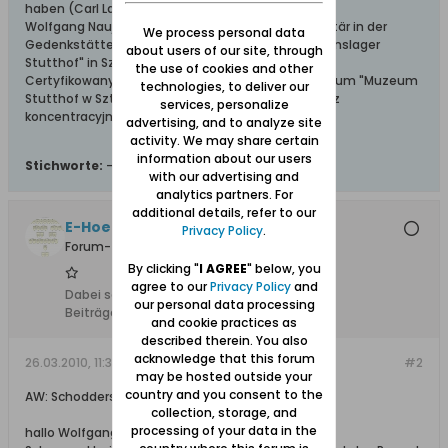
haben (Carl Lange)
Wolfgang Naujocks: Zertifizierter Führer und Volontär in der
We process personal data
Gedenkstätte/Museum "Deutsches Konzentrationslager
about users of our site, through
Stutthof" in Sztutowo
the use of cookies and other
Certyfikowany przewodnik i wolontariusz po muzeum "Muzeum
technologies, to deliver our
Stutthof w Sztutowie - Niemiecki nazistowski obóz
services, personalize
koncentracyjny i zagłady"
advertising, and to analyze site
activity. We may share certain
information about our users
Stichworte:
-
with our advertising and
analytics partners. For
additional details, refer to our
E-Hoefler
Privacy Policy
.
Forum-Teilnehmer
By clicking "
I AGREE
" below, you
agree to our
Privacy Policy
and
Dabei seit:
20.04.2008
our personal data processing
Beiträge:
95
and cookie practices as
described therein. You also
acknowledge that this forum
26.03.2010, 11:39
#2
may be hosted outside your
country and you consent to the
AW: Schodderstroh
collection, storage, and
processing of your data in the
hallo Wolfgang!