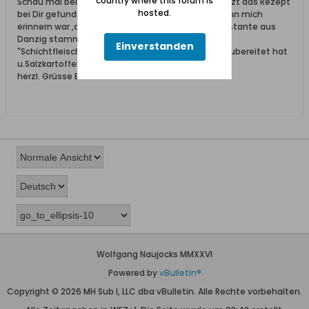
country where this forum is
Schau mal bei Schichtfleisch herein-ich glaube jetzt das Rezept
hosted.
bei Dir gefunden zuhaben "Schodderstroh"-ich kann mich
erinnern war ,damals 6 Jahre alt ,das meine Urgroßtante aus
Danzig stammend in Aachen wie beschrieben in
Einverstanden
"Schichtfleisch"Gulasch u. Spitzkohl,Zwiebeln so zubereitet hat
u.Salzkartoffeln dazu.
herzl. Grüsse Eva
Wolfgang Naujocks MMXXVI
Powered by
vBulletin®
Copyright © 2026 MH Sub I, LLC dba vBulletin. Alle Rechte vorbehalten.