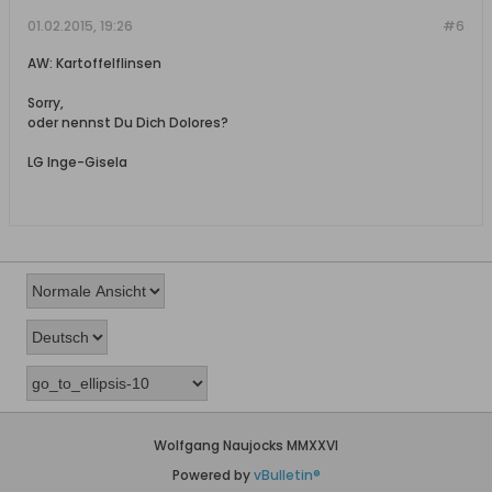
01.02.2015, 19:26
#6
AW: Kartoffelflinsen
Sorry,
oder nennst Du Dich Dolores?
LG Inge-Gisela
Wolfgang Naujocks MMXXVI
Powered by
vBulletin®