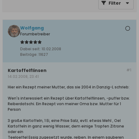
Filter
Wolfgang
Forumbetreiber
Dabei seit:
10.02.2008
Beiträge:
11627
Kartoffelflinsen
#1
14.02.2008, 23:41
Hier ein Rezept meiner Mutter, das sie 2004 in Danzig-L schrieb:
Wen's interessiert ein Rezept über Kartoffelflinsen, -puffer bzw.
Reiberdatschi. Ein Rezept von meiner Oma bzw. Mutter für 1
Person
3 große Kartoffeln, 1 Ei, eine Prise Salz, evtl. etwas Mehl , Oel
Kartoffeln in ganz wenig Wasser, dem einige Tropfen Zitrone
oder ein
Teeloeffel Essig zugesetzt wurde, reiben. In einem sauberen