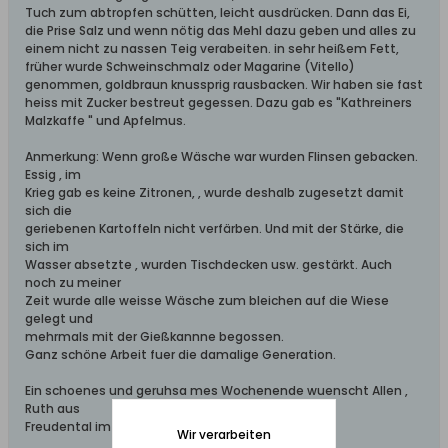
Tuch zum abtropfen schütten, leicht ausdrücken. Dann das Ei,
die Prise Salz und wenn nötig das Mehl dazu geben und alles zu
einem nicht zu nassen Teig verabeiten. in sehr heißem Fett,
früher wurde Schweinschmalz oder Magarine (Vitello)
genommen, goldbraun knussprig rausbacken. Wir haben sie fast
heiss mit Zucker bestreut gegessen. Dazu gab es "Kathreiners
Malzkaffe " und Apfelmus.
Anmerkung: Wenn große Wäsche war wurden Flinsen gebacken.
Essig , im
Krieg gab es keine Zitronen, , wurde deshalb zugesetzt damit
sich die
geriebenen Kartoffeln nicht verfärben. Und mit der Stärke, die
sich im
Wasser absetzte , wurden Tischdecken usw. gestärkt. Auch
noch zu meiner
Zeit wurde alle weisse Wäsche zum bleichen auf die Wiese
gelegt und
mehrmals mit der Gießkannne begossen.
Ganz schöne Arbeit fuer die damalige Generation.
Ein schoenes und geruhsa mes Wochenende wuenscht Allen ,
Ruth aus
Freudental im Schwabenlaendle
Wir verarbeiten