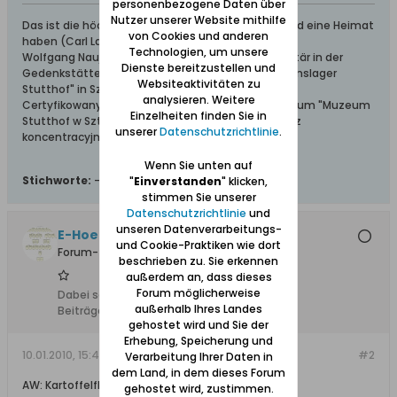
personenbezogene Daten über
Nutzer unserer Website mithilfe
Das ist die höchste aller Gaben: Geborgen sein und eine Heimat
von Cookies und anderen
haben (Carl Lange)
Technologien, um unsere
Wolfgang Naujocks: Zertifizierter Führer und Volontär in der
Dienste bereitzustellen und
Gedenkstätte/Museum "Deutsches Konzentrationslager
Websiteaktivitäten zu
Stutthof" in Sztutowo
analysieren. Weitere
Certyfikowany przewodnik i wolontariusz po muzeum "Muzeum
Einzelheiten finden Sie in
Stutthof w Sztutowie - Niemiecki nazistowski obóz
unserer
Datenschutzrichtlinie
.
koncentracyjny i zagłady"
Wenn Sie unten auf
Stichworte:
-
"
Einverstanden
" klicken,
stimmen Sie unserer
Datenschutzrichtlinie
und
unseren Datenverarbeitungs-
E-Hoefler
und Cookie-Praktiken wie dort
Forum-Teilnehmer
beschrieben zu. Sie erkennen
außerdem an, dass dieses
Forum möglicherweise
Dabei seit:
20.04.2008
außerhalb Ihres Landes
Beiträge:
95
gehostet wird und Sie der
Erhebung, Speicherung und
10.01.2010, 15:47
#2
Verarbeitung Ihrer Daten in
dem Land, in dem dieses Forum
AW: Kartoffelflinsen
gehostet wird, zustimmen.