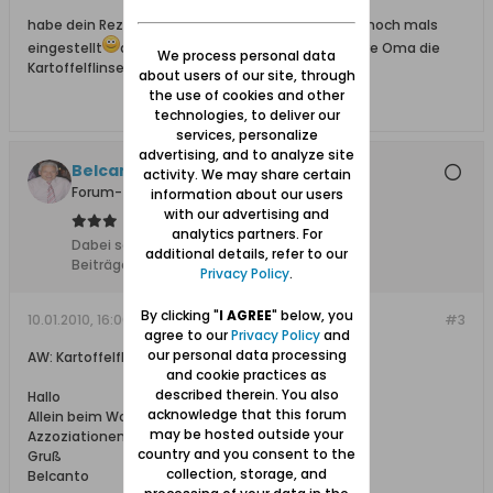
habe dein Rezept aus meiner Rezeptesammlung noch mals
eingestellt
aber bei uns zu Hause machte unsere Oma die
We process personal data
Kartoffelflinsen genauso. liebe Grüsse Eva
about users of our site, through
the use of cookies and other
technologies, to deliver our
services, personalize
advertising, and to analyze site
Belcanto
activity. We may share certain
Forum-Teilnehmer
information about our users
with our advertising and
analytics partners. For
Dabei seit:
24.09.2008
additional details, refer to our
Beiträge:
2509
Privacy Policy
.
By clicking "
I AGREE
" below, you
10.01.2010, 16:06
#3
agree to our
Privacy Policy
and
our personal data processing
AW: Kartoffelflinsen
and cookie practices as
described therein. You also
Hallo
acknowledge that this forum
Allein beim Wort Flinsen, steigen mir aromatische
may be hosted outside your
Azzoziationen in die Nase.
country and you consent to the
Gruß
collection, storage, and
Belcanto