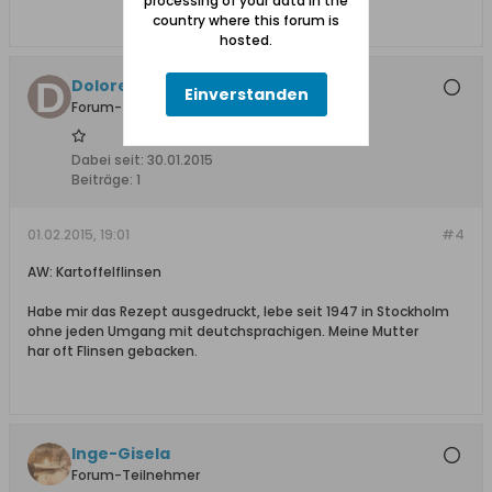
processing of your data in the
country where this forum is
hosted.
Dolores Brigitte
Einverstanden
Forum-Teilnehmer
Dabei seit:
30.01.2015
Beiträge:
1
01.02.2015, 19:01
#4
AW: Kartoffelflinsen
Habe mir das Rezept ausgedruckt, lebe seit 1947 in Stockholm
ohne jeden Umgang mit deutchsprachigen. Meine Mutter
har oft Flinsen gebacken.
Inge-Gisela
Forum-Teilnehmer