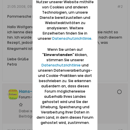
Nutzer unserer Website mithilfe
21.05.2008, 09:58
#2
von Cookies und anderen
Technologien, um unsere
Pommersche Buttermilchsuppe
Dienste bereitzustellen und
Websiteaktivitäten zu
Hallo Wolfgang,
analysieren. Weitere
ich kenne diese Suppe auch, jedoch bekomme ich sie nicht so
Einzelheiten finden Sie in
hin. Ich würde gerne versuchen, sie nachzukochen, nach diesem
unserer
Datenschutzrichtlinie
.
Rezept, jedoch könntest du mir bitte einmal sagen, was
Kriegsmehl ist?
Wenn Sie unten auf
"
Einverstanden
" klicken,
Liebe Grüße
stimmen Sie unserer
Petra
Datenschutzrichtlinie
und
unseren Datenverarbeitungs-
und Cookie-Praktiken wie dort
beschrieben zu. Sie erkennen
außerdem an, dass dieses
Hans-Joerg +, Ehrenmitglied
Forum möglicherweise
außerhalb Ihres Landes
Forum-Teilnehmer
gehostet wird und Sie der
Erhebung, Speicherung und
Dabei seit:
10.02.2008
Verarbeitung Ihrer Daten in
Beiträge:
5206
dem Land, in dem dieses Forum
gehostet wird, zustimmen.