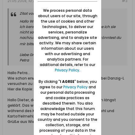
21.05.2008, 10:23
#3
We process personal data
Zitat von
Petra
about users of our site, through
the use of cookies and other
Hallo Wolfgang,
technologies, to deliver our
ich kenne diese Suppe auch, jedoch bekomme ich sie
services, personalize
nicht so hin. Ich würde gerne versuchen, sie
advertising, and to analyze site
nachzukochen, nach diesem Rezept, jedoch könntest du
activity. We may share certain
mir bitte einmal sagen, was Kriegsmehl ist?
information about our users
with our advertising and
Liebe Grüße
analytics partners. For
Petra
additional details, refer to our
Privacy Policy
.
Hallo Petra...
Wie schon erwähnt..dies Thema hatten wir schon bei Danzig-L
By clicking "
I AGREE
" below, you
versuchen zu klären...............
agree to our
Privacy Policy
and
Hier die Kopie:
our personal data processing
and cookie practices as
Hallo Dieter, der Begriff "Kriegsmehl" ist doch schon längst
described therein. You also
geklärt. Das war
acknowledge that this forum
während des Krieges eine Mischung von Weizenmehl und
may be hosted outside your
Kartoffelmehl, lt. Google-
country and you consent to the
Grüße aus Wiesbaden-antonie slotty-
collection, storage, and
processing of your data in the