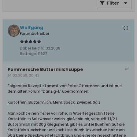
Filter
Wolfgang
Forumbetreiber
Dabei seit:
10.02.2008
Beiträge:
11627
Pommersche Buttermilchsuppe
#1
14.02.2008, 20:42
Folgendes Rezept stammt von Peter Offermann und ist aus
dem alten Forum "Danzig-L" übernommen:
Kartoffeln, Buttermilch, Mehl, Speck, Zwiebel, Salz
Man kocht einen Teller voll rohe, in Wuerfel geschnittene
Kartoffeln in Salzwasser weich, gießt sie ab, verquirlt 1 1/2 L.
Buttermilch mit 30g Kriegsmehl, gibt es unter Ruehren auf die
Kartoffelstueckchen und kocht sie durch. Inzwischen hat man
50g kleine Speckwuerfel lichtbraun und eine kleingeschnittene