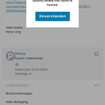
country where this forum is
http://www.google.com/search?
hosted.
sourceid=navclient&hl=de&ie=UTF-8&rls=SUNA,SUNA:2007-
09,SUNA:de&q=Kriegsmehl
Einverstanden
Viele Grüße
Hans-Jörg
Petra
Forum-Teilnehmer
Dabei seit:
05.03.2008
Beiträge:
4
22.05.2008, 15:37
#4
Buttermilchsuppe
Hallo Wolfgang,