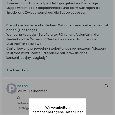
Zwiebel darauf in dem Speckfett gar gebraten. Die fertige
Suppe wird mit Salz abgeschmeckt und beim Auftragen die
Speck- und Zwiebelwürfel auf die Suppe gegossen.
Das ist die höchste aller Gaben: Geborgen sein und eine Heimat
haben (Carl Lange)
Wolfgang Naujocks: Zertifizierter Führer und Volontär in der
Gedenkstätte/Museum "Deutsches Konzentrationslager
Stutthof" in Sztutowo
Certyfikowany przewodnik i wolontariusz po muzeum "Muzeum
Stutthof w Sztutowie - Niemiecki nazistowski obóz
koncentracyjny i zagłady"
Stichworte:
-
Petra
Forum-Teilnehmer
Dabei seit:
05.03.2008
Wir verarbeiten
Beiträge:
4
personenbezogene Daten über