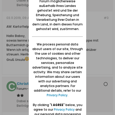
Dabei seit:
01.09.2012
Forum möglicherweise
Beiträge:
121
außerhalb Ihres Landes
gehostet wird und Sie der
Erhebung, Speicherung und
03.11.2019, 09:40
#3
Verarbeitung Ihrer Daten in
dem Land, in dem dieses Forum
AW: Kartoffelpüree mit Buttermilch.
gehostet wird, zustimmen.
Hallo Babsy,
sowas kenne ich auch. Meine Oma hat Kartoffelsuppe mit
We process personal data
Buttermilch gekocht.
about users of our site, through
Wenn ich artig war, durfte ich mir Zimt und Zucker drüber
the use of cookies and other
streuen. Herrlich
technologies, to deliver our
Gruß Ursula
services, personalize
advertising, and to analyze site
activity. We may share certain
information about our users
with our advertising and
Christkind
analytics partners. For
Forum-Teilnehmer
additional details, refer to our
Privacy Policy
.
Dabei seit:
10.02.2008
By clicking "
I AGREE
" below, you
Beiträge:
1570
agree to our
Privacy Policy
and
our personal data processing