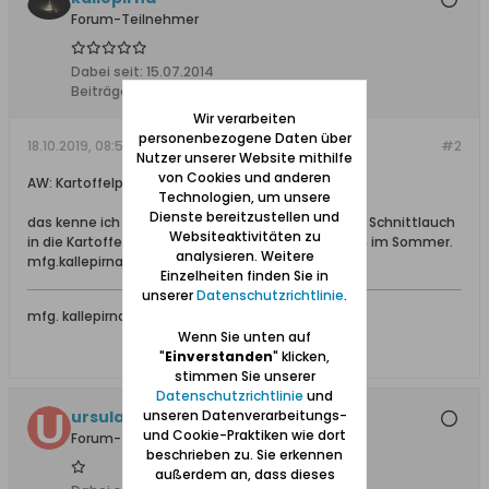
Forum-Teilnehmer
Dabei seit:
15.07.2014
Beiträge:
311
Wir verarbeiten
personenbezogene Daten über
18.10.2019, 08:54
#2
Nutzer unserer Website mithilfe
von Cookies und anderen
AW: Kartoffelpüree mit Buttermilch.
Technologien, um unsere
Dienste bereitzustellen und
das kenne ich auch,meine Mutter hat immer noch Schnittlauch
Websiteaktivitäten zu
in die Kartoffeln mit reingemacht. herrliches Essen im Sommer.
analysieren. Weitere
mfg.kallepirna
Einzelheiten finden Sie in
unserer
Datenschutzrichtlinie
.
mfg. kallepirna
Wenn Sie unten auf
"
Einverstanden
" klicken,
stimmen Sie unserer
Datenschutzrichtlinie
und
unseren Datenverarbeitungs-
ursula paradies
und Cookie-Praktiken wie dort
Forum-Teilnehmer
beschrieben zu. Sie erkennen
außerdem an, dass dieses