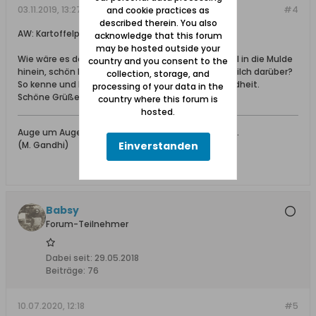
03.11.2019, 13:27
#4
and cookie practices as
described therein. You also
AW: Kartoffelpüree mit Buttermilch.
acknowledge that this forum
may be hosted outside your
Wie wäre es denn, erst angebratene Zwiebelwürfel in die Mulde
country and you consent to the
hinein, schön braun und knusprig, und die Buttermilch darüber?
collection, storage, and
So kenne und liebe ich das Gericht seit meiner Kindheit.
processing of your data in the
Schöne Grüße, Christa
country where this forum is
hosted.
Auge um Auge- und die ganze Welt wird blind sein.
(M. Gandhi)
Einverstanden
Babsy
Forum-Teilnehmer
Dabei seit:
29.05.2018
Beiträge:
76
10.07.2020, 12:18
#5