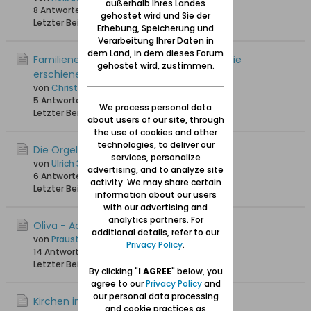
außerhalb Ihres Landes
8 Antworten
16.858 Hits
0 Likes
gehostet wird und Sie der
Letzter Beitrag
22.04.2025, 13:15
Erhebung, Speicherung und
Verarbeitung Ihrer Daten in
dem Land, in dem dieses Forum
Familienerinnerungen aus Oliva: Biographie
gehostet wird, zustimmen.
erschienen
von
Christiane D
5 Antworten
3.737 Hits
0 Likes
We process personal data
Letzter Beitrag
17.04.2025, 16:55
about users of our site, through
the use of cookies and other
technologies, to deliver our
Die Orgel(n) der Kathedrale von Oliva
services, personalize
von
Ulrich 31
advertising, and to analyze site
6 Antworten
15.262 Hits
0 Likes
activity. We may share certain
Letzter Beitrag
30.07.2024, 11:27
information about our users
with our advertising and
analytics partners. For
Oliva - Adolf-Hitler-Strasse
additional details, refer to our
von
Praust
Privacy Policy
.
14 Antworten
24.757 Hits
0 Likes
Letzter Beitrag
26.03.2024, 07:50
By clicking "
I AGREE
" below, you
agree to our
Privacy Policy
and
our personal data processing
Kirchen in Oliva
and cookie practices as