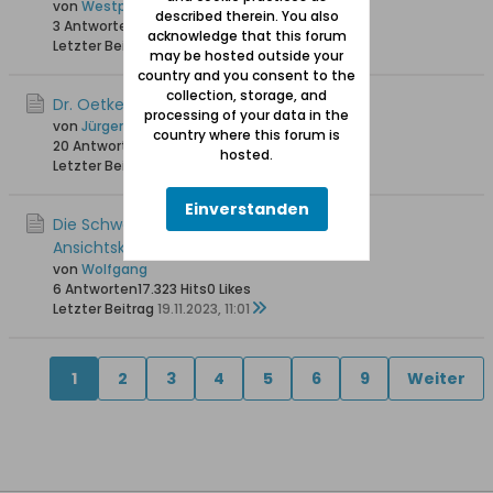
von
Westpreusse
described therein. You also
3 Antworten
2.796 Hits
0 Likes
acknowledge that this forum
Letzter Beitrag
29.12.2023, 15:51
may be hosted outside your
country and you consent to the
collection, storage, and
Dr. Oetker Werk in Danzig-Oliva
processing of your data in the
von
Jürgen_W
country where this forum is
20 Antworten
11.601 Hits
0 Likes
hosted.
Letzter Beitrag
03.12.2023, 14:03
Einverstanden
Die Schweizerei Schwabental auf alten
Ansichtskarten
von
Wolfgang
6 Antworten
17.323 Hits
0 Likes
Letzter Beitrag
19.11.2023, 11:01
1
2
3
4
5
6
9
Weiter