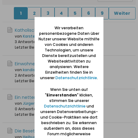
1
2
3
4
5
6
9
Weiter
Wir verarbeiten
Katholische Kirchenbücher Oliva
personenbezogene Daten über
von
Karsten_A
Nutzer unserer Website mithilfe
3 Antworten
112 Hits
0 Likes
von Cookies und anderen
Letzter Beitrag
27.06.2026, 10:21
Technologien, um unsere
Dienste bereitzustellen und
Websiteaktivitäten zu
Einwohnerlisten Oliva
analysieren. Weitere
von
kandisky
Einzelheiten finden Sie in
2 Antworten
4.001 Hits
0 Likes
unserer
Datenschutzrichtlinie
.
Letzter Beitrag
15.06.2026, 07:25
Wenn Sie unten auf
"
Einverstanden
" klicken,
Ein netter Videorundgang durch Oliwa
stimmen Sie unserer
von
Jürgen_W
Datenschutzrichtlinie
und
0 Antworten
4.147 Hits
0 Likes
unseren Datenverarbeitungs-
Letzter Beitrag
22.04.2025, 14:11
und Cookie-Praktiken wie dort
beschrieben zu. Sie erkennen
außerdem an, dass dieses
Die Besetzung Oliva´s durch die Russen
Forum möglicherweise
von
Heibuder