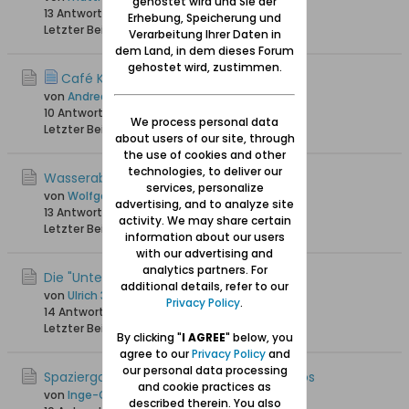
gehostet wird und Sie der
13 Antworten
4.234 Hits
0 Likes
Erhebung, Speicherung und
Letzter Beitrag
09.12.2024, 12:23
Verarbeitung Ihrer Daten in
dem Land, in dem dieses Forum
gehostet wird, zustimmen.
Café Kirschberger Ohra
von
Andrea68
10 Antworten
19.527 Hits
0 Likes
We process personal data
Letzter Beitrag
24.01.2024, 23:24
about users of our site, through
the use of cookies and other
technologies, to deliver our
Wasserabmahlmühlen in Ohra
services, personalize
von
Wolfgang
advertising, and to analyze site
13 Antworten
19.183 Hits
0 Likes
activity. We may share certain
Letzter Beitrag
12.10.2023, 17:58
information about our users
with our advertising and
analytics partners. For
Die "Unterwelt" von Ohra
additional details, refer to our
von
Ulrich 31
Privacy Policy
.
14 Antworten
19.199 Hits
0 Likes
Letzter Beitrag
28.08.2022, 11:11
By clicking "
I AGREE
" below, you
agree to our
Privacy Policy
and
our personal data processing
Spaziergang durch Orunia (Ohra) - Videos
and cookie practices as
von
Inge-Gisela
described therein. You also