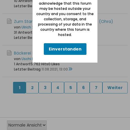
10 Antworten
16.211 Hits
0 Likes
acknowledge that this forum
Letzter Beitrag
27.08.2022, 07:14
may be hosted outside your
country and you consent to the
collection, storage, and
Zum Stand der Revitalisierung von Orunia (Ohra)
processing of your data in the
von
Ulrich 31
country where this forum is
31 Antworten
28.327 Hits
0 Likes
hosted.
Letzter Beitrag
10.02.2022, 10:43
Einverstanden
Bäckerei Edwin Weichert in Danzig-Ohra
von
Uschi Danziger
1 Antwort
5.762 Hits
0 Likes
Letzter Beitrag
11.08.2021, 13:00
1
2
3
4
5
6
7
Weiter