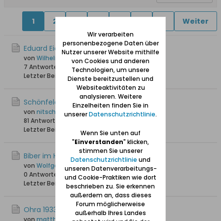
1
2
3
4
5
6
7
Weiter
Wir verarbeiten
personenbezogene Daten über
Eduard Eichholz Elektro-Instalation
Nutzer unserer Website mithilfe
von
Wilhelm Drenseck
von Cookies und anderen
7 Antworten
3.159 Hits
0 Likes
Technologien, um unsere
Letzter Beitrag
10.09.2025, 17:23
Dienste bereitzustellen und
Websiteaktivitäten zu
analysieren. Weitere
Schönfelder Weg
Einzelheiten finden Sie in
von
nitsch
unserer
Datenschutzrichtlinie
.
81 Antworten
81.882 Hits
0 Likes
Letzter Beitrag
23.12.2024, 19:42
Wenn Sie unten auf
"
Einverstanden
" klicken,
stimmen Sie unserer
Biber im Hoene-Park (Park Oruński)
Datenschutzrichtlinie
und
von
Wolfgang
unseren Datenverarbeitungs-
0 Antworten
2.057 Hits
0 Likes
und Cookie-Praktiken wie dort
Letzter Beitrag
16.12.2024, 22:12
beschrieben zu. Sie erkennen
außerdem an, dass dieses
Forum möglicherweise
Ohra 1933 Fund von 3 Wikinger-Schiffen
außerhalb Ihres Landes
von
matthias w