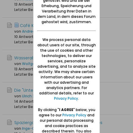
gehostet wird und Sie der
13 Antworten
4.233 Hits
0 Likes
Erhebung, Speicherung und
Letzter Beitrag
09.12.2024, 12:23
Verarbeitung Ihrer Daten in
dem Land, in dem dieses Forum
gehostet wird, zustimmen.
Café Kirschberger Ohra
von
Andrea68
10 Antworten
19.527 Hits
0 Likes
We process personal data
Letzter Beitrag
24.01.2024, 23:24
about users of our site, through
the use of cookies and other
technologies, to deliver our
Wasserabmahlmühlen in Ohra
services, personalize
von
Wolfgang
advertising, and to analyze site
13 Antworten
19.183 Hits
0 Likes
activity. We may share certain
Letzter Beitrag
12.10.2023, 17:58
information about our users
with our advertising and
analytics partners. For
Die "Unterwelt" von Ohra
additional details, refer to our
von
Ulrich 31
Privacy Policy
.
14 Antworten
19.199 Hits
0 Likes
Letzter Beitrag
28.08.2022, 11:11
By clicking "
I AGREE
" below, you
agree to our
Privacy Policy
and
our personal data processing
Spaziergang durch Orunia (Ohra) - Videos
and cookie practices as
von
Inge-Gisela
described therein. You also