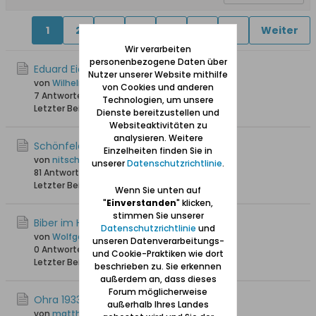
1
2
3
4
5
6
7
Weiter
Wir verarbeiten
personenbezogene Daten über
Eduard Eichholz Elektro-Instalation
Nutzer unserer Website mithilfe
von
Wilhelm Drenseck
von Cookies und anderen
7 Antworten
3.158 Hits
0 Likes
Technologien, um unsere
Letzter Beitrag
10.09.2025, 17:23
Dienste bereitzustellen und
Websiteaktivitäten zu
analysieren. Weitere
Schönfelder Weg
Einzelheiten finden Sie in
von
nitsch
unserer
Datenschutzrichtlinie
.
81 Antworten
81.882 Hits
0 Likes
Letzter Beitrag
23.12.2024, 19:42
Wenn Sie unten auf
"
Einverstanden
" klicken,
stimmen Sie unserer
Biber im Hoene-Park (Park Oruński)
Datenschutzrichtlinie
und
von
Wolfgang
unseren Datenverarbeitungs-
0 Antworten
2.057 Hits
0 Likes
und Cookie-Praktiken wie dort
Letzter Beitrag
16.12.2024, 22:12
beschrieben zu. Sie erkennen
außerdem an, dass dieses
Forum möglicherweise
Ohra 1933 Fund von 3 Wikinger-Schiffen
außerhalb Ihres Landes
von
matthias w