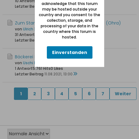
10 Antworten
16.211 Hits
0 Likes
acknowledge that this forum
Letzter Beitrag
27.08.2022, 07:14
may be hosted outside your
country and you consent to the
collection, storage, and
Zum Stand der Revitalisierung von Orunia (Ohra)
processing of your data in the
von
Ulrich 31
country where this forum is
31 Antworten
28.327 Hits
0 Likes
hosted.
Letzter Beitrag
10.02.2022, 10:43
Einverstanden
Bäckerei Edwin Weichert in Danzig-Ohra
von
Uschi Danziger
1 Antwort
5.761 Hits
0 Likes
Letzter Beitrag
11.08.2021, 13:00
1
2
3
4
5
6
7
Weiter