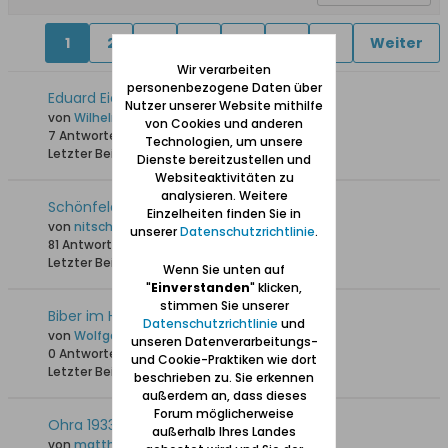
1
2
3
4
5
6
7
Weiter
Wir verarbeiten
personenbezogene Daten über
Eduard Eichholz Elektro-Instalation
Nutzer unserer Website mithilfe
von
Wilhelm Drenseck
von Cookies und anderen
7 Antworten
3.158 Hits
0 Likes
Technologien, um unsere
Letzter Beitrag
10.09.2025, 17:23
Dienste bereitzustellen und
Websiteaktivitäten zu
analysieren. Weitere
Schönfelder Weg
Einzelheiten finden Sie in
von
nitsch
unserer
Datenschutzrichtlinie
.
81 Antworten
81.877 Hits
0 Likes
Letzter Beitrag
23.12.2024, 19:42
Wenn Sie unten auf
"
Einverstanden
" klicken,
stimmen Sie unserer
Biber im Hoene-Park (Park Oruński)
Datenschutzrichtlinie
und
von
Wolfgang
unseren Datenverarbeitungs-
0 Antworten
2.057 Hits
0 Likes
und Cookie-Praktiken wie dort
Letzter Beitrag
16.12.2024, 22:12
beschrieben zu. Sie erkennen
außerdem an, dass dieses
Forum möglicherweise
Ohra 1933 Fund von 3 Wikinger-Schiffen
außerhalb Ihres Landes
von
matthias w