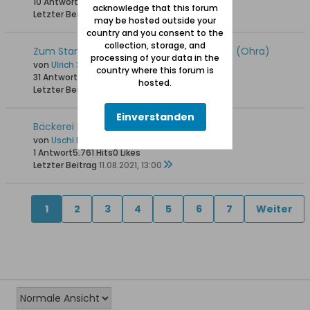
10 Antworten
16.210 Hits
0 Likes
acknowledge that this forum
Letzter Beitrag
27.08.2022, 07:14
may be hosted outside your
country and you consent to the
collection, storage, and
Zum Stand der Revitalisierung von Orunia (Ohra)
processing of your data in the
von
Ulrich 31
country where this forum is
31 Antworten
28.327 Hits
0 Likes
hosted.
Letzter Beitrag
10.02.2022, 10:43
Einverstanden
Bäckerei Edwin Weichert in Danzig-Ohra
von
Uschi Danziger
1 Antwort
5.761 Hits
0 Likes
Letzter Beitrag
11.08.2021, 13:00
1
2
3
4
5
6
7
Weiter