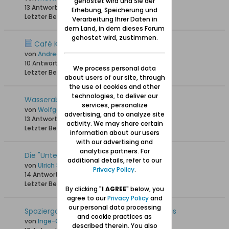
gehostet wird und Sie der
13 Antworten
4.228 Hits
0 Likes
Erhebung, Speicherung und
Letzter Beitrag
09.12.2024, 12:23
Verarbeitung Ihrer Daten in
dem Land, in dem dieses Forum
gehostet wird, zustimmen.
Café Kirschberger Ohra
von
Andrea68
10 Antworten
19.527 Hits
0 Likes
We process personal data
Letzter Beitrag
24.01.2024, 23:24
about users of our site, through
the use of cookies and other
technologies, to deliver our
Wasserabmahlmühlen in Ohra
services, personalize
von
Wolfgang
advertising, and to analyze site
13 Antworten
19.182 Hits
0 Likes
activity. We may share certain
Letzter Beitrag
12.10.2023, 17:58
information about our users
with our advertising and
analytics partners. For
Die "Unterwelt" von Ohra
additional details, refer to our
von
Ulrich 31
Privacy Policy
.
14 Antworten
19.198 Hits
0 Likes
Letzter Beitrag
28.08.2022, 11:11
By clicking "
I AGREE
" below, you
agree to our
Privacy Policy
and
our personal data processing
Spaziergang durch Orunia (Ohra) - Videos
and cookie practices as
von
Inge-Gisela
described therein. You also