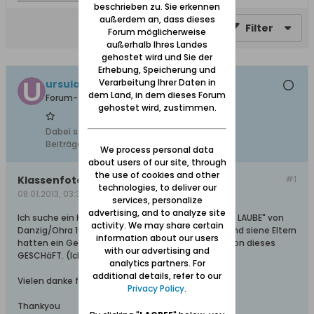
beschrieben zu. Sie erkennen
außerdem an, dass dieses
Filter
Forum möglicherweise
außerhalb Ihres Landes
gehostet wird und Sie der
Erhebung, Speicherung und
Verarbeitung Ihrer Daten in
ursula491
dem Land, in dem dieses Forum
Forum-Teilnehmer
gehostet wird, zustimmen.
Dabei seit:
19.03.2012
Beiträge:
33
We process personal data
about users of our site, through
the use of cookies and other
Klassenfotos 1910-1920 Danzig/Ohra
#1
technologies, to deliver our
08.01.2013, 03:38
services, personalize
advertising, and to analyze site
Ich suche ein KLASSENFOTO von meinen Opa "HANS LAUBE" von
activity. We may share certain
Danzig/Ohra 1910-20. Er wonte an Ostbahn str 4 und siene Eltern
information about our users
hatten ein Geschäft da. Vielleicht ist da ein BILD von dieses
with our advertising and
GESCHäFT. (Ich weiß den Namem nicht)
analytics partners. For
additional details, refer to our
Vielen danke für jede Hilfe
Privacy Policy
.
Thankyou