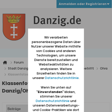
Anmelden oder Registrieren
Wir verarbeiten
personenbezogene Daten über
Nutzer unserer Website mithilfe
von Cookies und anderen
Technologien, um unsere
Dienste bereitzustellen und
Forum
Websiteaktivitäten zu
Stadt Danzig mit Vororten und alles was Danzig betrifft
Ohra
analysieren. Weitere
Einzelheiten finden Sie in
Klassenfotos 1910-1920 Danzig/Ohra
unserer
Datenschutzrichtlinie
.
Klassenfotos 1910-1920
Wenn Sie unten auf
Danzig/Ohra
"
Einverstanden
" klicken,
stimmen Sie unserer
Datenschutzrichtlinie
und
unseren Datenverarbeitungs-
und Cookie-Praktiken wie dort