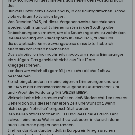
INFERNO, habe ich geschrieben, daß neben dem Ausgangsloch
des
Bunkers unter dem Heveliushaus, in der Baumgartschen Gasse
viele verbrannte Leichen lagen.
Von Dresden 1945, ist diese Vorgehensweise beschrieben
worden, daß man auf Schienenrosten in der Stadt, große
Einäscherungen vornahm, um die Seuchengefahr zu verhindern.
Die Beerdigung von Kriegsopfern in Oliva 1945, zu der uns
die sowjetische Armee zwangsweise einsetzte, habe ich
ebenfalls vor Jahren beschrieben.
Das schreibe ich hier nochmals nieder, um meine Erinnerungen
einzufügen. Das geschieht nicht aus "Lust" am
Kriegsgeschehen,
sondern um wahrheitsgemäß jene schreckliche Zeit zu
beschreiben.
Sie ist eingebunden in meine eigenen Erinnerungen und war
ab 1945 in der heranwachsende Jugend in Deutschland-Ost
und -West die Forderung "NIE WIEDER kRIEG".
Vielmals habe ich erfahren müssen, daß Niederschriften unserer
Generation aus dieser finsterten Zeit ünerwünscht, wenn
nicht sogar "feindlich" eingeschätzt wurden.
Den neuen Staatsformen in Ost und West fiel es auch sehr
schwer, eine neue Wehrmacht aufzubauen, in der sich dann
auch Deutsche gegenüberstanden.
Sind wir dankbar darüber, daß in Europa ein Krieg zwischen