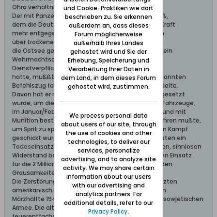
Ohra verhältnismäßig wenig zertstört worden.
und Cookie-Praktiken wie dort
Der mit Panzern geführte sowjetische Frontvorstoß,
beschrieben zu. Sie erkennen
dem die Deutsche Wehrmacht keine gepanzerte Kraft
außerdem an, dass dieses
mehr entgegen zu setzen hatte, wurde militärisch
Forum möglicherweise
über trockenes Land Pommerns, zur Abrieglung an
außerhalb Ihres Landes
die Ostsee geführt.- Mein Vater als Lokführer, der kein
gehostet wird und Sie der
Wehrmachtsangehörigrt war, aber sogenante
Erhebung, Speicherung und
Dienstverpflichtung
Verarbeitung Ihrer Daten in
hatte, mußßte in den letzten Monaten den sogenannten
dem Land, in dem dieses Forum
Befehlszug fahren, der täglich den Standort wechdelte.
gehostet wird, zustimmen.
Davon hat er mir berichtet, daß die Reichbahn eingesetzt
wurde, um die restlichen gepanzerten deutschen Fahrzeuge,
im Januar/Februar 1945 per Güterzug, aufgetankt und mit
We process personal data
Munition bestückt, gen Süden in Richtung Thorn fahren mußte,
about users of our site, through
um Sprit zu sparen und die dann dort in den letzten Kampf
the use of cookies and other
geschickt wurden. Das war für die Deutschen Soldaten ein
technologies, to deliver our
Todeseinsatz. Also ein Opfer für den zerstörerischen, sinnlosen
services, personalize
Widerstand bei Danzig. Es sei denn man rühmt ihren Einsatz
advertising, and to analyze site
für die 2 Millionen Flüchtlinge über die Ostsee, die den
activity. We may share certain
Grausamkeiten der Sieger entkommen konnten.
information about our users
Die Zerstörung Danzigs ist eine Folge der eingesetzten
with our advertising and
amerikanisch-britischen Luftangriffe in der zweiten
analytics partners. For
Märzhälfte 1945 und der von Norden einrückenden sowjetischen
additional details, refer to our
Armee. Die alte Stadt wurde im Bodenkampf mit
Privacy Policy
.
feuerentfachenden