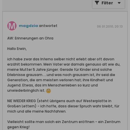
Filter
magdzia
antwortet
06.01.2010, 20:13
AW: Erinnerungen an Ohra
Hallo Erwin,
ich habe zwar das Inferno selber nicht erlebt aber oft davon
erzählt bekommen. Mein Vater war damals genauso alt wie du,
meine Mutter 5 Jahre jünger. Gerade für Kinder sind solche
Erlebnisse grausam.....und was noch grausam ist, ihr seid die
Generation, die am meisten verloren hat; ihre Kindheit und
Jugend. Etwas, das im Menschenleben so kurz und
unwiederbringlich ist.
NIE WIEDER KRIEG (steht übrigens auch auf Westerplatte in
Großen Lettern) - ich hoffe, dass dieser Spruch wahr bleibt, für
mich und alle meine Nachfahren.
Vielleicht sollte man solch ein Zentrum eröffnen - ein Zentrum
gegen Krieg!