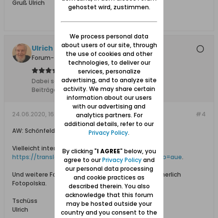
Gruß Ulrich
gehostet wird, zustimmen.
We process personal data
about users of our site, through
Ulrich 31
the use of cookies and other
Forum-Teilnehmer
technologies, to deliver our
services, personalize
advertising, and to analyze site
Dabei seit:
04.11.2011
activity. We may share certain
Beiträge:
8612
information about our users
with our advertising and
24.06.2020, 16:19
#4
analytics partners. For
additional details, refer to our
AW: Schönfelder Brücke 8
Privacy Policy
.
Vielleicht interessiert das noch: >
By clicking "
I AGREE
" below, you
https://translate.google.com/transla...search&pto=aue
.
agree to our
Privacy Policy
and
our personal data processing
Und weitere Fotos von früher und heute liefert sicherlich
and cookie practices as
Fotopolska.
described therein. You also
acknowledge that this forum
Tschüss
may be hosted outside your
Ulrich
country and you consent to the