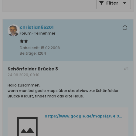
Filter
christian65201
Forum-Teilnehmer
Dabei seit:
15.02.2008
Beiträge:
1264
Schönfelder Brücke 8
#1
24.06.2020, 09:10
Hallo zusammen,
wenn man bei goole.maps über streetview zur Schönfelder
Brücke 8 läuft, findet man das alte Haus.
https://www.google.de/maps/@54.330234,18.6313105,3a,15y,343.41h,105.2t/data=!3m6!1e1!3m4!1sRRlvyVe6YySWJ-ONjx_RWg!2e0!7i16384!8i8192