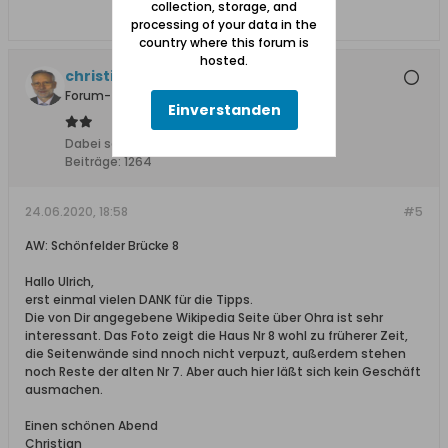
collection, storage, and
processing of your data in the
country where this forum is
hosted.
christian65201
Forum-Teilnehmer
Einverstanden
Dabei seit:
15.02.2008
Beiträge:
1264
24.06.2020, 18:58
#5
AW: Schönfelder Brücke 8
Hallo Ulrich,
erst einmal vielen DANK für die Tipps.
Die von Dir angegebene Wikipedia Seite über Ohra ist sehr
interessant. Das Foto zeigt die Haus Nr 8 wohl zu früherer Zeit,
die Seitenwände sind nnoch nicht verpuzt, außerdem stehen
noch Reste der alten Nr 7. Aber auch hier läßt sich kein Geschäft
ausmachen.
Einen schönen Abend
Christian