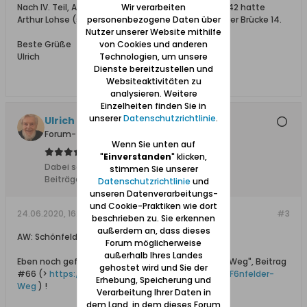
Nach IV. Teil, Abschnitt "Friseure", Seite 23 im EB 1942 hatte
Wir verarbeiten
Arthur Lohse (s.o.) sein Geschäft An der Schönfelder Brücke 14.
personenbezogene Daten über
Nutzer unserer Website mithilfe
Beste Grüße
von Cookies und anderen
Ulrich
Technologien, um unsere
Dienste bereitzustellen und
Websiteaktivitäten zu
analysieren. Weitere
Einzelheiten finden Sie in
unserer
Datenschutzrichtlinie
.
Ulrich 31
Forum-Teilnehmer
Wenn Sie unten auf
"
Einverstanden
" klicken,
Dabei seit:
04.11.2011
stimmen Sie unserer
Beiträge:
8612
Datenschutzrichtlinie
und
unseren Datenverarbeitungs-
und Cookie-Praktiken wie dort
24.06.2020, 16:01
#3
beschrieben zu. Sie erkennen
außerdem an, dass dieses
AW: Schönfelder Brücke 8
Forum möglicherweise
außerhalb Ihres Landes
Eben noch gefunden: Forum-Thread "Schönfelder Weg", Beitrag
gehostet wird und Sie der
#66 (>
https://www.danzig.de/showthread.ph...%F6nfelder-
Erhebung, Speicherung und
Weg
) !
Verarbeitung Ihrer Daten in
dem Land, in dem dieses Forum