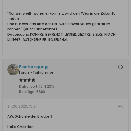
"Nur wer weiß, woher er kommt, wird den Weg in die Zukunft
finden,
und nur wer das Alte achtet, wird sinvoll Neues gestalten
können" (Autor unbekannt)
Dauersuche:KOHNKE; BEHRENDT; LENSER; LIEDTKE; ZIELKE; PIOCH;
KLINGER; AUT(H)ENRIEB; ROSENTHAL
Fischersjung
Forum-Teilnehmer
Dabei seit:
10.11.2015
Beiträge:
5683
24.06.2020, 19:21
#6
AW: Schönfelder Brücke 8
Hallo Christian,