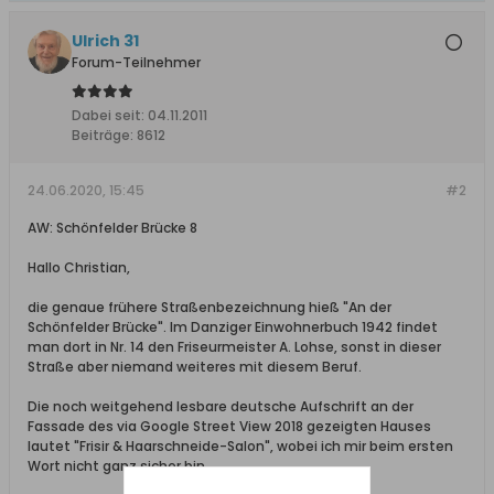
Ulrich 31
Forum-Teilnehmer
Dabei seit:
04.11.2011
Beiträge:
8612
24.06.2020, 15:45
#2
AW: Schönfelder Brücke 8
Hallo Christian,
die genaue frühere Straßenbezeichnung hieß "An der
Schönfelder Brücke". Im Danziger Einwohnerbuch 1942 findet
man dort in Nr. 14 den Friseurmeister A. Lohse, sonst in dieser
Straße aber niemand weiteres mit diesem Beruf.
Die noch weitgehend lesbare deutsche Aufschrift an der
Fassade des via Google Street View 2018 gezeigten Hauses
lautet "Frisir & Haarschneide-Salon", wobei ich mir beim ersten
Wort nicht ganz sicher bin.