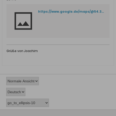
https://www.google.de/maps/@54.330234,18.6313105,3a,80y,172.54h,92.29t/data=!3m6!1e1!3m4!1sRRlvyVe6YySWJ-ONjx_RWg!2e0!7i16384!8i8192
Grüße von Joachim